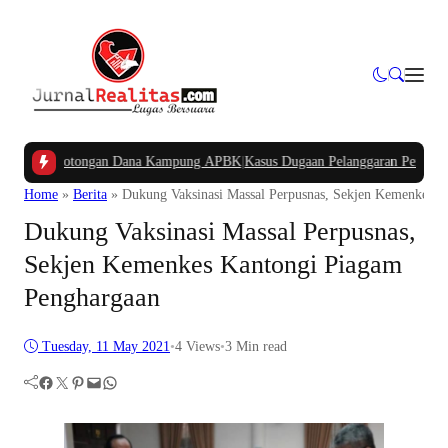
kan Potongan Dana Kampung APBK
|
Kasus Dugaan Pelanggaran Penggunaan Jalur
Home
»
Berita
»
Dukung Vaksinasi Massal Perpusnas, Sekjen Kemenkes K
Dukung Vaksinasi Massal Perpusnas,
Sekjen Kemenkes Kantongi Piagam
Penghargaan
Tuesday, 11 May 2021
•
4
Views
•
3 Min read
Facebook
Twitter
Pinterest
Mail
WhatsApp