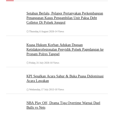
Setahun Berlalu, Pelapor Pertanyakan Perkembangan
Penanganan Kasus Pengambilan Unit Paksa Debt
Colletor Di Polsek Jonggol
Thursday, 6 August 2026
•
14 Views
Kuasa Hukum Korban Adukan Dugaan
Ketidakprofesionalan Penyidik Polsek Pagedangan ke
Propam Polres Tangsel
Friday, 31 July 2026
•
10 Views
KPI Sesalkan Acara Sahur & Buka Puasa Didominasi
Acara Lawakan
Wednesday, 17 July 2013
•
10 Views
NBA Play Off, Drama Tiga Overtime Warnai Duel
Bulls vs Nets