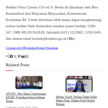
Hotline Virus Corona 119 ext 9. Berita ini disiarkan oleh Biro
Komunikasi dan Pelayanan Masyarakat, Kementerian
Kesehatan RI. Untuk informasi lebih lanjut dapat menghubungi
nomor hotline Halo Kemenkes melalui nomor hotline 1500-
567, SMS 081281562620, faksimili (021) 5223002, 52921669,
dan alamat email kontak@kemkes.go.id (
Tio
)
Corona
covid-19
Kemenkes
Kontak Pengaduan
Facebook
Twitter
Pinterest
Mail
WhatsApp
Related Posts
Hukum & Kriminal
Indeks Berita
Indeks Berita
APJATI : Dua Tahun Transformasi
D
Menko Yusril: Perkara Tidak Selalu
KP2MI, Perbaikan Kinerja Belum
k
Hitam Putih, Hakim Perlu Filsafat
Terasa
A
Hukum
I
Saturday, 18 July 2026
•
5 Views