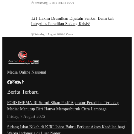
Wednesday, 17 July 2013
•
8 Views
121 Hakim Diusulkan Dijatuhi Sanksi, Benarkah
Integritas Peradilan Sedang Krisis?
Saturday, 1 August 2026
•
6 Views
Media Online Nasional
Berita Terbaru
​FORSIMEMA-RI Soroti Sikap Pasif Aparatur Peradilan Terhadap
Media: Menutup Diri Hanya Memperburuk Citra Lembaga
Friday, 7 August 2026
Sidang Isbat Nikah di KJRI Johor Bahru Perkuat Akses Keadilan bagi
Warga Indonesia di Luar Negeri