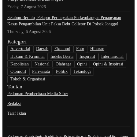
Friday, 7 August 2026
Setahun Berlalu, Pelapor Pertanyakan Perkembangan Penanganan
Kasus Pengambilan Unit Paksa Debt Colletor Di Polsek Jonggol
Thursday, 6 August 2026
Kategori
Advertorial
Daerah
Ekonomi
Foto
Hiburan
Hukum & Kriminal
Indeks Berita
Inspiratif
Internasional
Kepolisian
Nasional
Olahraga
Opini
Opini & Inspirasi
Otomotif
Pariwisata
Politik
Teknologi
Tokoh & Organisasi
Tautan
Pedoman Pemberitaan Media Siber
Redaksi
Tarif Iklan
Pedoman Kontributor
Kebijakan Privasi
Syarat & Ketentuan
Disclaimer