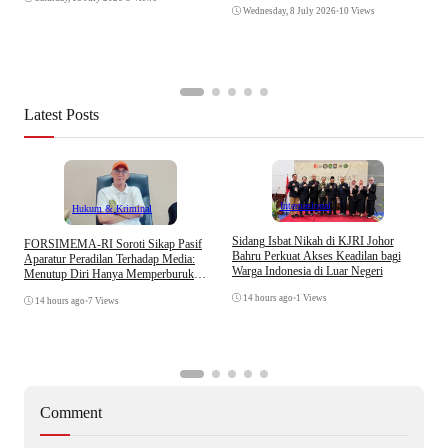
Wednesday, 8 July 2026
•
10 Views
Latest Posts
Internasional
Hukum & Kriminal
S
Sidang Isbat Nikah di KJRI Johor
​FORSIMEMA-RI Soroti Sikap Pasif
P
Bahru Perkuat Akses Keadilan bagi
Aparatur Peradilan Terhadap Media:
P
Warga Indonesia di Luar Negeri
Menutup Diri Hanya Memperburuk
D
Citra Lembaga
14 hours ago
•
1 Views
14 hours ago
•
7 Views
Comment