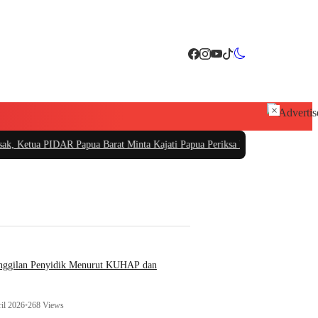
×
 Papua Barat Minta Kajati Papua Periksa PT. Fajar Papua
|
PT Sarana Pembang
anggilan Penyidik Menurut KUHAP dan
il 2026
•
268 Views