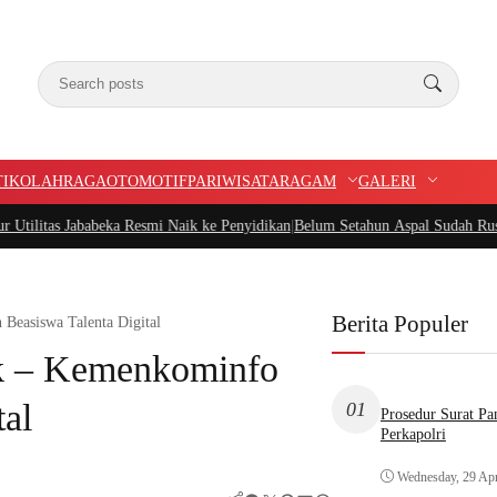
TIK
OLAHRAGA
OTOMOTIF
PARIWISATA
RAGAM
GALERI
beka Resmi Naik ke Penyidikan
|
Belum Setahun Aspal Sudah Rusak, Ketua PIDAR
Berita Populer
Beasiswa Talenta Digital
k – Kemenkominfo
tal
01
Prosedur Surat P
Perkapolri
Wednesday, 29 Apr