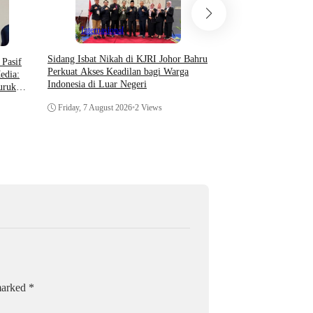
Daerah
Hukum & 
Internasional
Setahun Berlalu, Pelap
Sidang Isbat Nikah di KJRI Johor Bahru
Pasif
Perkembangan Penanga
Perkuat Akses Keadilan bagi Warga
edia:
Pengambilan Unit Paksa
Indonesia di Luar Negeri
uruk
Di Polsek Jonggol
Thursday, 6 August 202
Friday, 7 August 2026
•
2 Views
 marked
*