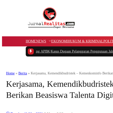
HOME
NEWS
EKONOMI
HUKUM & KRIMINAL
POLI
Dana Kampung APBK
|
Kasus Dugaan Pelanggaran Penggunaan Jalur Utilitas Jaba
Home
»
Berita
»
Kerjasama, Kemendikbudristek – Kemenkominfo Berikan 
Kerjasama, Kemendikbudriste
Berikan Beasiswa Talenta Digi