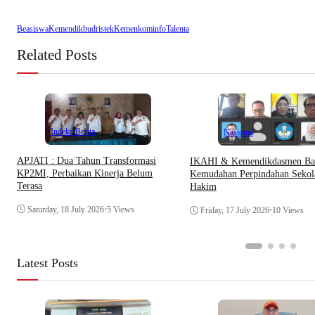
Beasiswa
Kemendikbudristek
Kemenkominfo
Talenta
Related Posts
Indeks Berita
Nasional
APJATI : Dua Tahun Transformasi
IKAHI & Kemendikdasmen Ba
KP2MI, Perbaikan Kinerja Belum
Kemudahan Perpindahan Sekol
Terasa
Hakim
Saturday, 18 July 2026
•
5 Views
Friday, 17 July 2026
•
10 Views
Latest Posts