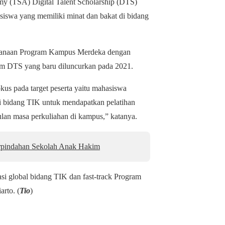
my (TSA) Digital Talent Scholarship (DTS)
iswa yang memiliki minat dan bakat di bidang
sanaan Program Kampus Merdeka dengan
am DTS yang baru diluncurkan pada 2021.
us pada target peserta yaitu mahasiswa
 di bidang TIK untuk mendapatkan pelatihan
ulan masa perkuliahan di kampus,” katanya.
pindahan Sekolah Anak Hakim
i global bidang TIK dan fast-track Program
rto. (
Tio
)