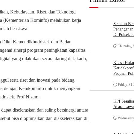
kan, Kebudayaan, Riset, dan Teknologi
a (Kementerian Kominfo) melakukan kerja
Setahun Ber
mlah beasiswa.
Penanganan 
Di Polsek J
jen Dikti Kemendikbudristek dan Badan
Thursday, 
enai sinergi program peningkatan kapasitas
tal yang dilakukan secara daring di Jakarta,
Kuasa Huk
Ketidakprof
Propam Polr
ggul serta riset dan inovasi pada bidang
Friday, 31 
 sama dengan Kemkominfo untuk menyiapkan
udristek, Prof Nizam.
KPI Sesalk
Acara Lawa
apat diseleraskan dan saling bersinergi antara
but bisa dioptimalkan dan diakselerasikan di
Wednesday,