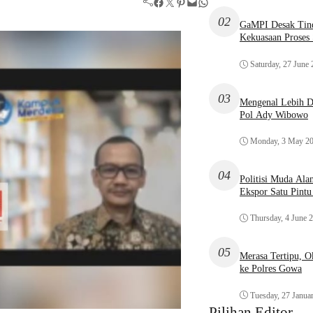
Facebook
Twitter
Pinterest
Mail
WhatsApp
02
GaMPI Desak Tind
Kekuasaan Proses
Saturday, 27 June
03
Mengenal Lebih De
Pol Ady Wibowo
Monday, 3 May 2
04
Politisi Muda Ala
Ekspor Satu Pint
Thursday, 4 June 
05
Merasa Tertipu, 
ke Polres Gowa
Tuesday, 27 Janua
Pilihan Editor