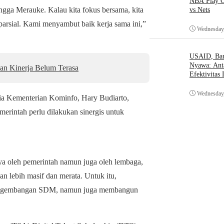
NBA Play O
ngga Merauke. Kalau kita fokus bersama, kita
vs Nets
arsial. Kami menyambut baik kerja sama ini,”
Wednesday,
USAID, Bant
Nyawa: Ant
an Kinerja Belum Terasa
Efektivitas
Wednesday,
a Kementerian Kominfo, Hary Budiarto,
intah perlu dilakukan sinergis untuk
a oleh pemerintah namun juga oleh lembaga,
an lebih masif dan merata. Untuk itu,
 pengembangan SDM, namun juga membangun