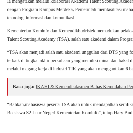
Ia mengatakan melalui kolaborasi Akademi Talent Scouting Acade
dengan Program Kampus Merdeka, Pemerintah memfasilitasi mahas
teknologi informasi dan komunikasi.
Kementerian Kominfo dan Kemendikbudristek memadukan pelak
Talent Scouting Academy (TSA), salah satu akademi dalam Progr
“TSA akan menjadi salah satu akademi unggulan dari DTS yang fok
terbaik di tingkat akhir perkuliaan yang memiliki minat dan bakat
melalui magang kerja di industri TIK yang akan menggantikan 6 b
Baca juga:
IKAHI & Kemendikdasmen Bahas Kemudahan Per
“Bahkan,mahasiswa peserta TSA akan untuk mendapatkan sertifikas
Beasiswa S2 Luar Negeri Kementerian Kominfo”, tutup Hary Budia