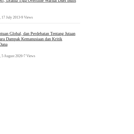
ff, Drama Tiga Overtime Warnai Duel Bulls
 17 July 2013
•
9 Views
uan Global, dan Perdebatan Tentang Jutaan
ara Dampak Kemanusiaan dan Kritik
 Dana
 5 August 2026
•
7 Views