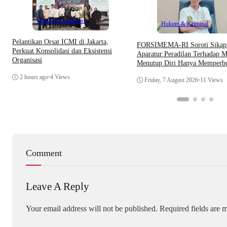
Tokoh & Organisasi
Hukum & Kriminal
Pelantikan Orsat ICMI di Jakarta,
​FORSIMEMA-RI Soroti Sikap 
Perkuat Konsolidasi dan Eksistensi
Aparatur Peradilan Terhadap M
Organisasi
Menutup Diri Hanya Memperb
Citra Lembaga
2 hours ago
•
4 Views
Friday, 7 August 2026
•
11 Views
Comment
Leave A Reply
Your email address will not be published.
Required fields are