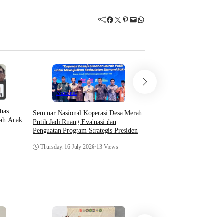
Facebook
Twitter
Pinterest
Mail
WhatsApp
Hukum & Krimin
Nasional
Indeks Berita
has
Seminar Nasional Koperasi Desa Merah
Menko Yusril: Perkara 
ah Anak
Putih Jadi Ruang Evaluasi dan
Hitam Putih, Hakim Per
Penguatan Program Strategis Presiden
Hukum
Thursday, 16 July 2026
•
13 Views
Wednesday, 8 July 2026
•