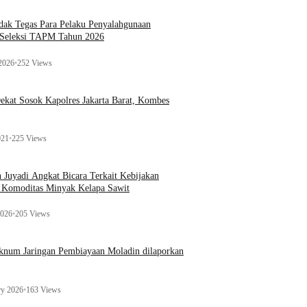
ak Tegas Para Pelaku Penyalahgunaan
 Seleksi TAPM Tahun 2026
 2026
•
252 Views
kat Sosok Kapolres Jakarta Barat, Kombes
021
•
225 Views
n Juyadi Angkat Bicara Terkait Kebijakan
u Komoditas Minyak Kelapa Sawit
2026
•
205 Views
Oknum Jaringan Pembiayaan Moladin dilaporkan
ry 2026
•
163 Views