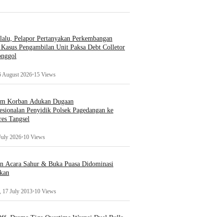
lalu, Pelapor Pertanyakan Perkembangan
Kasus Pengambilan Unit Paksa Debt Colletor
onggol
6 August 2026
•
15 Views
um Korban Adukan Dugaan
esionalan Penyidik Polsek Pagedangan ke
es Tangsel
July 2026
•
10 Views
an Acara Sahur & Buka Puasa Didominasi
kan
 17 July 2013
•
10 Views