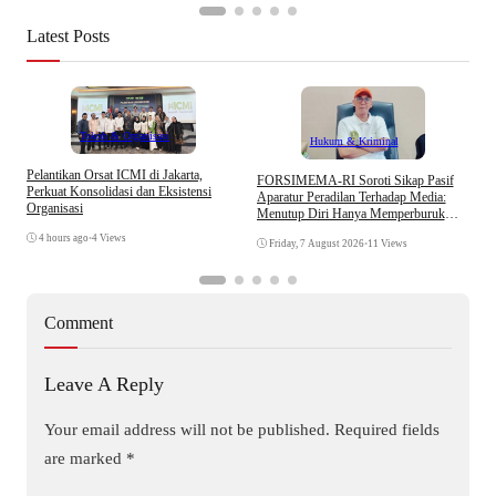
Latest Posts
Tokoh & Organisasi
Hukum & Kriminal
Pelantikan Orsat ICMI di Jakarta,
S
​FORSIMEMA-RI Soroti Sikap Pasif
Perkuat Konsolidasi dan Eksistensi
B
Aparatur Peradilan Terhadap Media:
Organisasi
W
Menutup Diri Hanya Memperburuk
Citra Lembaga
4 hours ago
•
4 Views
Friday, 7 August 2026
•
11 Views
Comment
Leave A Reply
Your email address will not be published.
Required fields
are marked
*