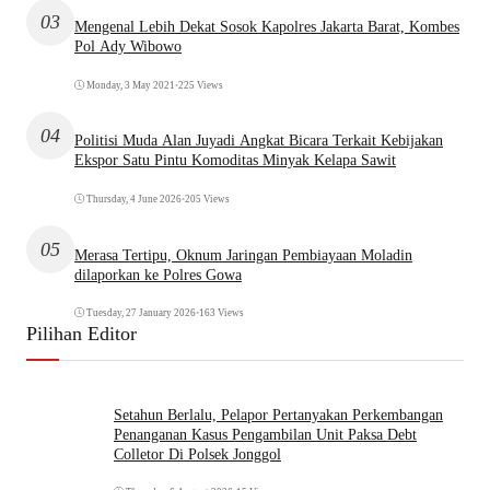
03
Mengenal Lebih Dekat Sosok Kapolres Jakarta Barat, Kombes
Pol Ady Wibowo
Monday, 3 May 2021
•
225 Views
04
Politisi Muda Alan Juyadi Angkat Bicara Terkait Kebijakan
Ekspor Satu Pintu Komoditas Minyak Kelapa Sawit
Thursday, 4 June 2026
•
205 Views
05
Merasa Tertipu, Oknum Jaringan Pembiayaan Moladin
dilaporkan ke Polres Gowa
Tuesday, 27 January 2026
•
163 Views
Pilihan Editor
Setahun Berlalu, Pelapor Pertanyakan Perkembangan
Penanganan Kasus Pengambilan Unit Paksa Debt
Colletor Di Polsek Jonggol