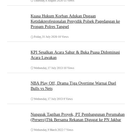
Thursday, 6 August 2026
•
15 Views
Kuasa Hukum Korban Adukan Dugaan
Ketidakprofesionalan Penyidik Polsek Pagedangan ke
Propam Polres Tangsel
Friday, 31 July 2026
•
10 Views
KPI Sesalkan Acara Sahur & Buka Puasa Didominasi
Acara Lawakan
Wednesday, 17 July 2013
•
10 Views
NBA Play Off, Drama Tiga Overtime Warnai Duel
Bulls vs Nets
Wednesday, 17 July 2013
•
9 Views
Nunggak Tagihan Proyek, PT Pembangunan Perumahan
(Persero)Tbk Bersama Rekanan Digugat ke PN Jakbar
Wednesday, 9 March 2022
•
7 Views