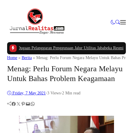
sus Dugaan Pelanggaran Penggunaan Jalur Utilitas Jababeka Resmi Naik ke Pe
Home
»
Berita
»
Menag: Perlu Forum Negara Melayu Untuk Bahas Prob
Menag: Perlu Forum Negara Melayu
Untuk Bahas Problem Keagamaan
Friday, 7 May 2021
•
3
Views
•
2 Min read
Facebook
Twitter
Pinterest
Mail
WhatsApp