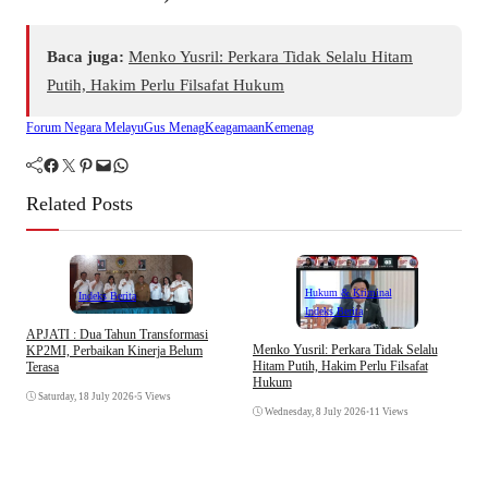
Baca juga:
Menko Yusril: Perkara Tidak Selalu Hitam
Putih, Hakim Perlu Filsafat Hukum
Forum Negara Melayu
Gus Menag
Keagamaan
Kemenag
Facebook
Twitter
Pinterest
Mail
WhatsApp
Related Posts
Hukum & Kriminal
Indeks Berita
Indeks Berita
APJATI : Dua Tahun Transformasi
D
Menko Yusril: Perkara Tidak Selalu
KP2MI, Perbaikan Kinerja Belum
k
Hitam Putih, Hakim Perlu Filsafat
Terasa
A
Hukum
I
Saturday, 18 July 2026
•
5 Views
Wednesday, 8 July 2026
•
11 Views