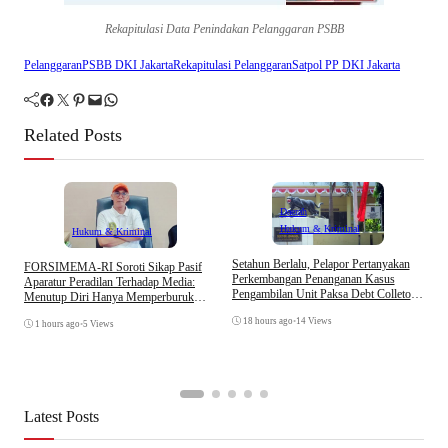
Rekapitulasi Data Penindakan Pelanggaran PSBB
Pelanggaran
PSBB DKI Jakarta
Rekapitulasi Pelanggaran
Satpol PP DKI Jakarta
Facebook
Twitter
Pinterest
Mail
WhatsApp
Related Posts
Daerah
Hukum & Kriminal
Hukum & Kriminal
D
Setahun Berlalu, Pelapor Pertanyakan
​FORSIMEMA-RI Soroti Sikap Pasif
B
Perkembangan Penanganan Kasus
Aparatur Peradilan Terhadap Media:
K
Pengambilan Unit Paksa Debt Colletor
Menutup Diri Hanya Memperburuk
Di Polsek Jonggol
Citra Lembaga
18 hours ago
•
14 Views
1 hours ago
•
5 Views
Latest Posts