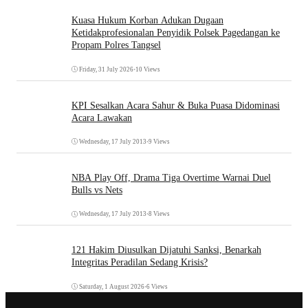
Kuasa Hukum Korban Adukan Dugaan
Ketidakprofesionalan Penyidik Polsek Pagedangan ke
Propam Polres Tangsel
Friday, 31 July 2026
•
10 Views
KPI Sesalkan Acara Sahur & Buka Puasa Didominasi
Acara Lawakan
Wednesday, 17 July 2013
•
9 Views
NBA Play Off, Drama Tiga Overtime Warnai Duel
Bulls vs Nets
Wednesday, 17 July 2013
•
8 Views
121 Hakim Diusulkan Dijatuhi Sanksi, Benarkah
Integritas Peradilan Sedang Krisis?
Saturday, 1 August 2026
•
6 Views