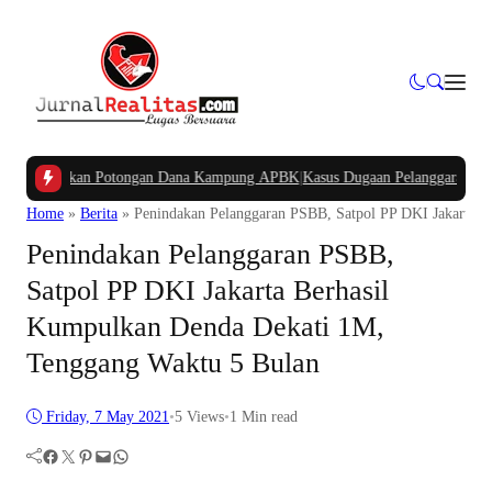
anyakan Potongan Dana Kampung APBK
|
Kasus Dugaan Pelanggaran Penggunaan 
Home
»
Berita
»
Penindakan Pelanggaran PSBB, Satpol PP DKI Jakarta 
Penindakan Pelanggaran PSBB,
Satpol PP DKI Jakarta Berhasil
Kumpulkan Denda Dekati 1M,
Tenggang Waktu 5 Bulan
Friday, 7 May 2021
•
5
Views
•
1 Min read
Facebook
Twitter
Pinterest
Mail
WhatsApp