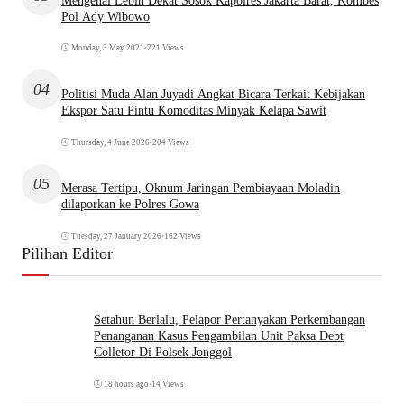
Mengenal Lebih Dekat Sosok Kapolres Jakarta Barat, Kombes
Pol Ady Wibowo
Monday, 3 May 2021
•
221 Views
04
Politisi Muda Alan Juyadi Angkat Bicara Terkait Kebijakan
Ekspor Satu Pintu Komoditas Minyak Kelapa Sawit
Thursday, 4 June 2026
•
204 Views
05
Merasa Tertipu, Oknum Jaringan Pembiayaan Moladin
dilaporkan ke Polres Gowa
Tuesday, 27 January 2026
•
162 Views
Pilihan Editor
Setahun Berlalu, Pelapor Pertanyakan Perkembangan
Penanganan Kasus Pengambilan Unit Paksa Debt
Colletor Di Polsek Jonggol
18 hours ago
•
14 Views