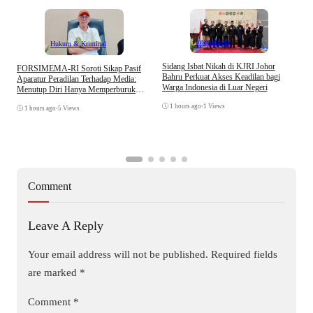
Internasional
Hukum & Kriminal
S
Sidang Isbat Nikah di KJRI Johor
​FORSIMEMA-RI Soroti Sikap Pasif
P
Bahru Perkuat Akses Keadilan bagi
Aparatur Peradilan Terhadap Media:
P
Warga Indonesia di Luar Negeri
Menutup Diri Hanya Memperburuk
D
Citra Lembaga
1 hours ago
•
1 Views
1 hours ago
•
5 Views
Comment
Leave A Reply
Your email address will not be published.
Required fields
are marked
*
Comment
*