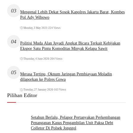
03
Mengenal Lebih Dekat Sosok Kapolres Jakarta Barat, Kombes
Pol Ady Wibowo
Monday, 3 May 2021
•
224 Views
04
Politisi Muda Alan Juyadi Angkat Bicara Terkait Kebijakan
Ekspor Satu Pintu Komoditas Minyak Kelapa Sawit
Thursday, 4 June 2026
•
204 Views
05
Merasa Tertipu, Oknum Jaringan Pembiayaan Moladin
dilaporkan ke Polres Gowa
Tuesday, 27 January 2026
•
163 Views
Pilihan Editor
Setahun Berlalu, Pelapor Pertanyakan Perkembangan
Penanganan Kasus Pengambilan Unit Paksa Debt
Colletor Di Polsek Jonggol