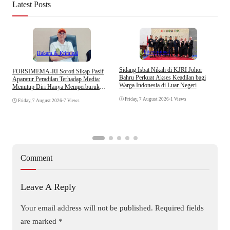
Latest Posts
Internasional
Hukum & Kriminal
S
Sidang Isbat Nikah di KJRI Johor
​FORSIMEMA-RI Soroti Sikap Pasif
P
Bahru Perkuat Akses Keadilan bagi
Aparatur Peradilan Terhadap Media:
P
Warga Indonesia di Luar Negeri
Menutup Diri Hanya Memperburuk
D
Citra Lembaga
Friday, 7 August 2026
•
1 Views
Friday, 7 August 2026
•
7 Views
Comment
Leave A Reply
Your email address will not be published.
Required fields
are marked
*