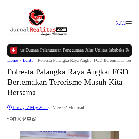
K
|
Kasus Dugaan Pelanggaran Penggunaan Jalur Utilitas Jababeka Resmi Naik k
Home
»
Berita
»
Polresta Palangka Raya Angkat FGD Bertemakan Terori
Polresta Palangka Raya Angkat FGD
Bertemakan Terorisme Musuh Kita
Bersama
Friday, 7 May 2021
•
5
Views
•
2 Min read
Facebook
Twitter
Pinterest
Mail
WhatsApp