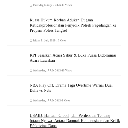
Thursday, 6 August 2026
•
14 Views
Kuasa Hukum Korban Adukan Dugaan
Ketidakprofesionalan Penyidik Polsek Pagedangan ke
Propam Polres Tangsel
Friday, 31 July 2026
•
10 Views
KPI Sesalkan Acara Sahur & Buka Puasa Didominasi
Acara Lawakan
Wednesday, 17 July 2013
•
10 Views
NBA Play Off, Drama Tiga Overtime Warnai Duel
Bulls vs Nets
Wednesday, 17 July 2013
•
8 Views
USAID, Bantuan Global, dan Perdebatan Tentang
Jutaan Nyawa: Antara Dampak Kemanusiaan dan Kritik
Efektivitas Dana