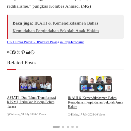
radikalisme,” pungkas Kombes Ahmad. (
MG
)
Baca juga:
IKAHI & Kemendikdasmen Bahas
Kemudahan Perpindahan Sekolah Anak Hakim
Div Humas Polri
FGD
Polresta Palangka Raya
Terorisme
Facebook
Twitter
Pinterest
Mail
WhatsApp
Related Posts
Indeks Berita
Nasional
APJATI : Dua Tahun Transformasi
IKAHI & Kemendikdasmen Bahas
S
KP2MI, Perbaikan Kinerja Belum
Kemudahan Perpindahan Sekolah Anak
P
Terasa
Hakim
P
Saturday, 18 July 2026
•
5 Views
Friday, 17 July 2026
•
10 Views