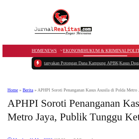
HOME
NEWS
EKONOMI
HUKUM & KRIMINAL
POLI
a Barat Pertanyakan Potongan Dana Kampung APBK
|
Kasus Dugaan Pelanggara
Home
»
Berita
»
APHPI Soroti Penanganan Kasus Asusila di Polda Metro 
APHPI Soroti Penanganan Kasu
Metro Jaya, Publik Tunggu Ket