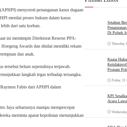
(APHPI) menyoroti penanganan kasus dugaan
PHPI menilai proses hukum dalam kasus
Setahun Ber
lebih dari satu korban.
Penanganan 
Di Polsek J
saat ini memimpin Direktorat Reserse PPA-
Thursday, 
 Hoegeng Awards dan dinilai memiliki rekam
erempuan dan anak.
Kuasa Huk
Ketidakprof
s tersebut belum sepenuhnya terjawab.
Propam Polr
nunjukkan langkah tegas terhadap tersangka.
Friday, 31 
ata Raymon Fabio dari APHPI dalam
KPI Sesalk
Acara Lawa
Metro Jaya seharusnya mampu mempercepat
Wednesday,
ereka meminta aparat kepolisian menunjukkan