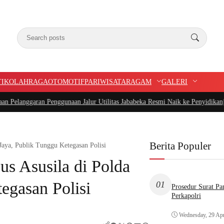
TIK
OLAHRAGA
OTOMOTIF
PARIWISATA
RAGAM
GALERI
n Penggunaan Jalur Utilitas Jababeka Resmi Naik ke Penyidikan
|
Belum Setahu
Berita Populer
Jaya, Publik Tunggu Ketegasan Polisi
s Asusila di Polda
egasan Polisi
01
Prosedur Surat P
Perkapolri
Wednesday, 29 Apr