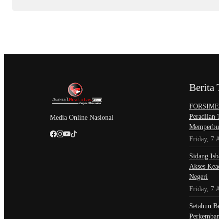
Berita 
​FORSIMEM
Peradilan
Media Online Nasional
Memperbur
Friday, 7 
Sidang Isb
Akses Kead
Negeri
Friday, 7 
Setahun Be
Perkemban