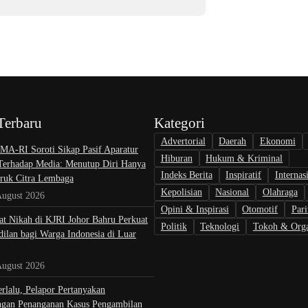
Terbaru
Kategori
Advertorial
Daerah
Ekonomi
A-RI Soroti Sikap Pasif Aparatur
Hiburan
Hukum & Kriminal
 Terhadap Media: Menutup Diri Hanya
Indeks Berita
Inspiratif
Internas
uk Citra Lembaga
Kepolisian
Nasional
Olahraga
August 2026
Opini & Inspirasi
Otomotif
Pari
at Nikah di KJRI Johor Bahru Perkuat
Politik
Teknologi
Tokoh & Orga
ilan bagi Warga Indonesia di Luar
August 2026
rlalu, Pelapor Pertanyakan
gan Penanganan Kasus Pengambilan