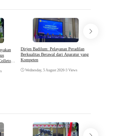
Hukum & Kriminal
Hukum & Krimin
Dirjen Badilum: Pelayanan Peradilan
​Ketum FORSIMEMA-R
anyakan
Berkualitas Berawal dari Aparatur yang
Penguatan Sinergi Mel
us
Kompeten
Coffee Morning di Med
olletor
dan Pengadilan Tingka
Wednesday, 5 August 2026
•
3 Views
Wednesday, 5 August 20
ws