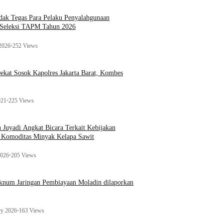
ak Tegas Para Pelaku Penyalahgunaan
 Seleksi TAPM Tahun 2026
 2026
•
252 Views
kat Sosok Kapolres Jakarta Barat, Kombes
021
•
225 Views
n Juyadi Angkat Bicara Terkait Kebijakan
u Komoditas Minyak Kelapa Sawit
2026
•
205 Views
Oknum Jaringan Pembiayaan Moladin dilaporkan
ry 2026
•
163 Views