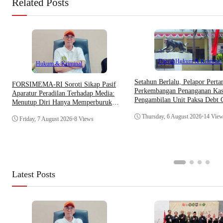
Related Posts
Daerah
Hukum & Kriminal
Hukum & Kriminal
Setahun Berlalu, Pelapor Pert
​FORSIMEMA-RI Soroti Sikap Pasif
Perkembangan Penanganan Kas
Aparatur Peradilan Terhadap Media:
Pengambilan Unit Paksa Debt C
Menutup Diri Hanya Memperburuk
Di Polsek Jonggol
Citra Lembaga
Thursday, 6 August 2026
•
14 Vie
Friday, 7 August 2026
•
8 Views
Latest Posts