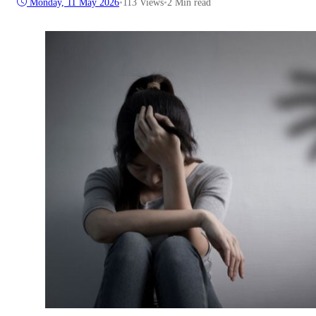
Monday, 11 May 2026
•
113
Views
•
2 Min read