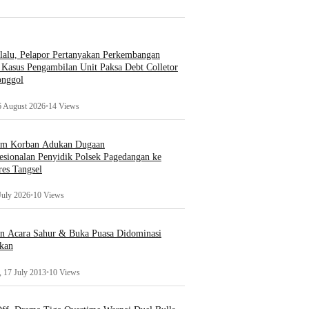
lalu, Pelapor Pertanyakan Perkembangan
Kasus Pengambilan Unit Paksa Debt Colletor
onggol
6 August 2026
•
14 Views
um Korban Adukan Dugaan
esionalan Penyidik Polsek Pagedangan ke
es Tangsel
July 2026
•
10 Views
an Acara Sahur & Buka Puasa Didominasi
kan
 17 July 2013
•
10 Views