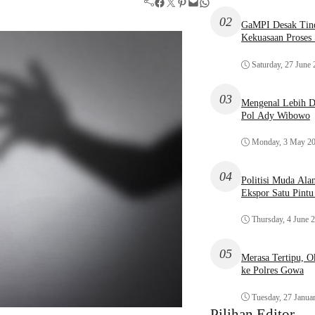
Facebook
Twitter
Pinterest
Mail
WhatsApp
02
GaMPI Desak Tind
Kekuasaan Proses
Saturday, 27 June
03
Mengenal Lebih De
Pol Ady Wibowo
Monday, 3 May 2
04
Politisi Muda Ala
Ekspor Satu Pint
Thursday, 4 June 
05
Merasa Tertipu, 
ke Polres Gowa
Tuesday, 27 Janua
Pilihan Editor