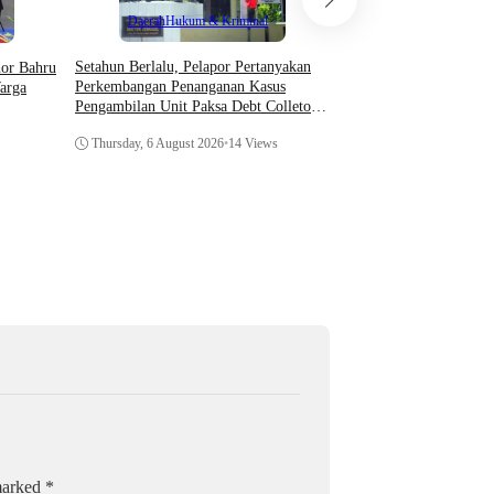
Teknologi
Daerah
Hukum & Kriminal
Asosiasi AI Bekali Apa
Setahun Berlalu, Pelapor Pertanyakan
hor Bahru
Optimalkan Kecerdasan
Perkembangan Penanganan Kasus
arga
Dukung Kinerja
Pengambilan Unit Paksa Debt Colletor
Di Polsek Jonggol
Thursday, 6 August 202
Thursday, 6 August 2026
•
14 Views
 marked
*