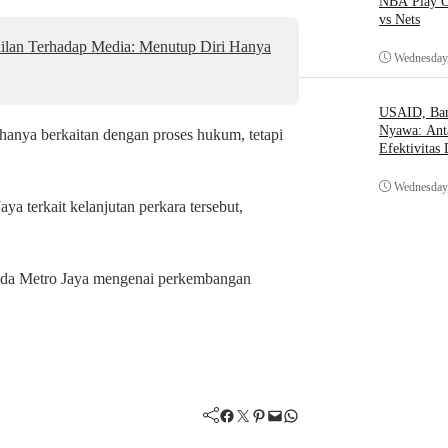
NBA Play O
vs Nets
ilan Terhadap Media: Menutup Diri Hanya
Wednesday,
USAID, Bant
Nyawa: Ant
 hanya berkaitan dengan proses hukum, tetapi
Efektivitas
Wednesday,
a terkait kelanjutan perkara tersebut,
 Polda Metro Jaya mengenai perkembangan
Facebook
Twitter
Pinterest
Mail
WhatsApp