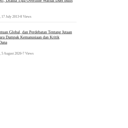
ff, Drama Tiga Overtime Warnai Duel Bulls
 17 July 2013
•
8 Views
uan Global, dan Perdebatan Tentang Jutaan
ara Dampak Kemanusiaan dan Kritik
 Dana
 5 August 2026
•
7 Views