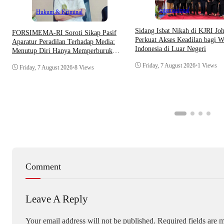
Internasional
Hukum & Kriminal
Sidang Isbat Nikah di KJRI Jo
​FORSIMEMA-RI Soroti Sikap Pasif
Perkuat Akses Keadilan bagi W
Aparatur Peradilan Terhadap Media:
Indonesia di Luar Negeri
Menutup Diri Hanya Memperburuk
Citra Lembaga
Friday, 7 August 2026
•
1 Views
Friday, 7 August 2026
•
8 Views
Comment
Leave A Reply
Your email address will not be published.
Required fields are