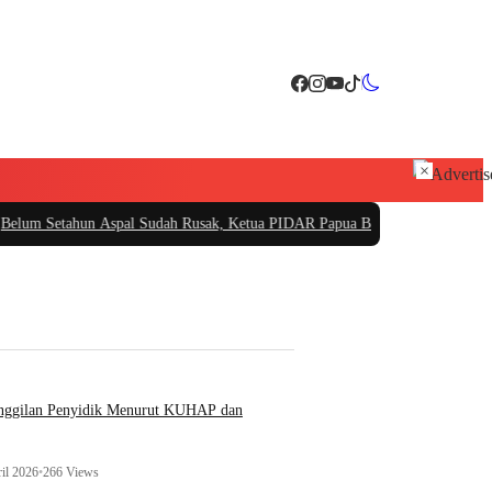
×
n Aspal Sudah Rusak, Ketua PIDAR Papua Barat Minta Kajati Papua Periksa P
anggilan Penyidik Menurut KUHAP dan
il 2026
•
266 Views