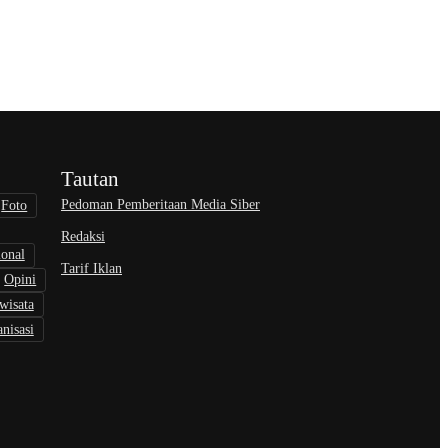
Tautan
Pedoman Pemberitaan Media Siber
Foto
Redaksi
ional
Tarif Iklan
Opini
wisata
nisasi