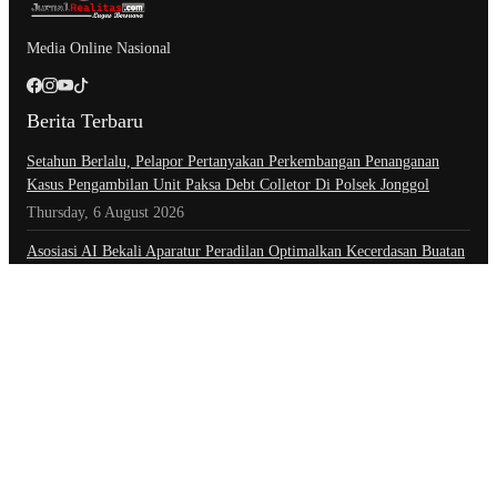
Media Online Nasional
Berita Terbaru
Setahun Berlalu, Pelapor Pertanyakan Perkembangan Penanganan
Kasus Pengambilan Unit Paksa Debt Colletor Di Polsek Jonggol
Thursday, 6 August 2026
Asosiasi AI Bekali Aparatur Peradilan Optimalkan Kecerdasan Buatan
untuk Dukung Kinerja
Thursday, 6 August 2026
Badan Perekonomian UMKM RI Akan Ditetapkan Munas Ke-6, Ketua
Umum APKLI-P: Solusi Revolusioner
Thursday, 6 August 2026
Kategori
Advertorial
Daerah
Ekonomi
Foto
Hiburan
Hukum & Kriminal
Indeks Berita
Inspiratif
Internasional