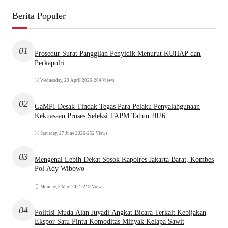
Berita Populer
01
Prosedur Surat Panggilan Penyidik Menurut KUHAP dan
Perkapolri
Wednesday, 29 April 2026
•
264 Views
02
GaMPI Desak Tindak Tegas Para Pelaku Penyalahgunaan
Kekuasaan Proses Seleksi TAPM Tahun 2026
Saturday, 27 June 2026
•
252 Views
03
Mengenal Lebih Dekat Sosok Kapolres Jakarta Barat, Kombes
Pol Ady Wibowo
Monday, 3 May 2021
•
219 Views
04
Politisi Muda Alan Juyadi Angkat Bicara Terkait Kebijakan
Ekspor Satu Pintu Komoditas Minyak Kelapa Sawit