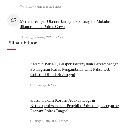
Thursday, 4 June 2026
•
204 Views
05
Merasa Tertipu, Oknum Jaringan Pembiayaan Moladin
dilaporkan ke Polres Gowa
Tuesday, 27 January 2026
•
162 Views
Pilihan Editor
Setahun Berlalu, Pelapor Pertanyakan Perkembangan
Penanganan Kasus Pengambilan Unit Paksa Debt
Colletor Di Polsek Jonggol
2 hours ago
•
12 Views
Kuasa Hukum Korban Adukan Dugaan
Ketidakprofesionalan Penyidik Polsek Pagedangan ke
Propam Polres Tangsel
Friday, 31 July 2026
•
10 Views