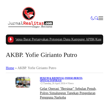
PIDAR Papua Barat Pertanyakan Potongan Dana Kampung APBK
|
Kasus Dugaan
AKBP. Yofie Girianto Putro
Home
»
AKBP. Yofie Girianto Putro
HUKUM & KRIMINAL
|
INDEKS BERITA
|
OPINI & INSPIRASI
•
Tuesday, 26 April 2016
•
4 Views
Gelar Operasi “Bersinar” Sebulan Penuh,
Polres Simalungun Tangkap Pengedaran
Pengguna Narkoba