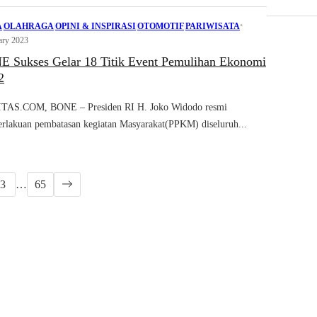
•
A
|
OLAHRAGA
|
OPINI & INSPIRASI
|
OTOMOTIF
|
PARIWISATA
ary 2023
Sukses Gelar 18 Titik Event Pemulihan Ekonomi
2
S.COM, BONE – Presiden RI H. Joko Widodo resmi
rlakuan pembatasan kegiatan Masyarakat(PPKM) diseluruh...
3
…
65