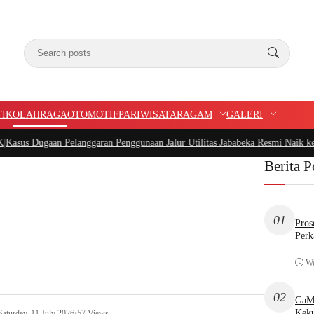
TIK
OLAHRAGA
OTOMOTIF
PARIWISATA
RAGAM
GALERI
Dugaan Pelanggaran Penggunaan Jalur Utilitas Jababeka Resmi Naik ke Penyid
Berita P
01
Pros
Perk
We
02
GaMP
Keku
Saturday, 11 July 2026
•
57 Views