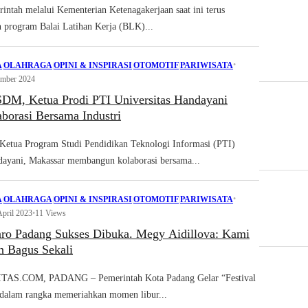
tah melalui Kementerian Ketenagakerjaan saat ini terus
program Balai Latihan Kerja (BLK)...
•
A
|
OLAHRAGA
|
OPINI & INSPIRASI
|
OTOMOTIF
|
PARIWISATA
ember 2024
SDM, Ketua Prodi PTI Universitas Handayani
borasi Bersama Industri
ua Program Studi Pendidikan Teknologi Informasi (PTI)
dayani, Makassar membangun kolaborasi bersama...
•
A
|
OLAHRAGA
|
OPINI & INSPIRASI
|
OTOMOTIF
|
PARIWISATA
April 2023
•
11 Views
aro Padang Sukses Dibuka. Megy Aidillova: Kami
n Bagus Sekali
S.COM, PADANG – Pemerintah Kota Padang Gelar “Festival
dalam rangka memeriahkan momen libur...