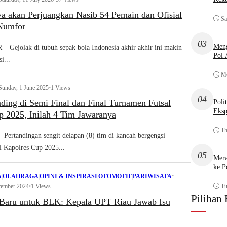
ya akan Perjuangkan Nasib 54 Pemain dan Ofisial
Sa
Numfor
03
Meng
ejolak di tubuh sepak bola Indonesia akhir akhir ini makin
Pol
i...
Mo
Sunday, 1 June 2025
•
1 Views
04
ding di Semi Final dan Final Turnamen Futsal
Poli
Eksp
p 2025, Inilah 4 Tim Jawaranya
Th
rtandingan sengit delapan (8) tim di kancah bergengsi
 Kapolres Cup 2025...
05
Mera
ke P
•
A
|
OLAHRAGA
|
OPINI & INSPIRASI
|
OTOMOTIF
|
PARIWISATA
Tu
cember 2024
•
1 Views
Pilihan 
Baru untuk BLK: Kepala UPT Riau Jawab Isu