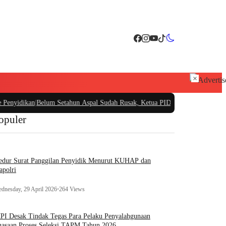
×
ikan
|
Belum Setahun Aspal Sudah Rusak, Ketua PIDAR Papua Barat Minta Kajat
opuler
edur Surat Panggilan Penyidik Menurut KUHAP dan
apolri
dnesday, 29 April 2026
•
264 Views
I Desak Tindak Tegas Para Pelaku Penyalahgunaan
asaan Proses Seleksi TAPM Tahun 2026