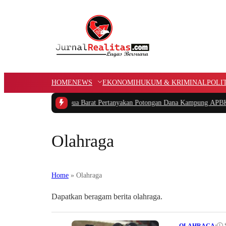
HOME
NEWS
EKONOMI
HUKUM & KRIMINAL
POLI
etua PIDAR Papua Barat Pertanyakan Potongan Dana Kampung APBK
|
Kasus 
Olahraga
Home
»
Olahraga
Dapatkan beragam berita olahraga.
•
OLAHRAGA