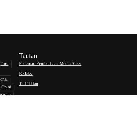
Tautan
Pedoman Pemberitaan Media Siber
Foto
Redaksi
ional
Tarif Iklan
Opini
wisata
nisasi