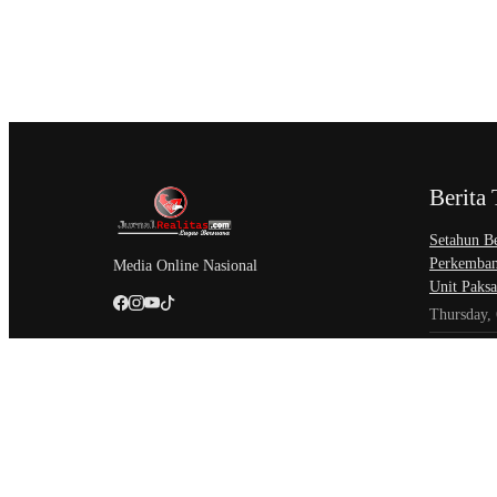
Berita 
Setahun Be
Perkemban
Media Online Nasional
Unit Paksa
Thursday,
Asosiasi A
Kecerdasa
Thursday,
Badan Per
Munas Ke-
Revolusio