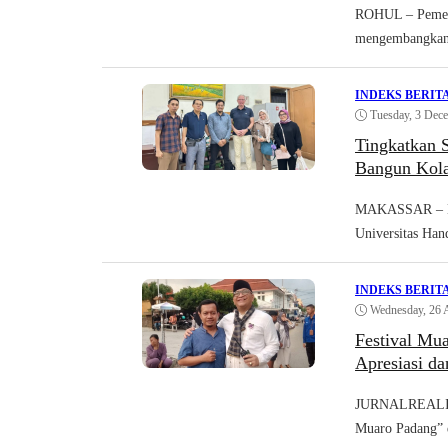
ROHUL – Pemerin
mengembangkan 
INDEKS BERIT
Tuesday, 3 Dec
Tingkatkan 
Bangun Kola
MAKASSAR – Ket
Universitas Han
INDEKS BERIT
Wednesday, 26 
Festival Mu
Apresiasi da
JURNALREALITA
Muaro Padang” 