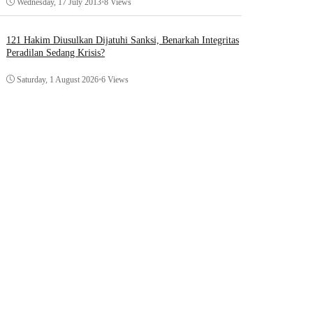
Wednesday, 17 July 2013
•
8 Views
121 Hakim Diusulkan Dijatuhi Sanksi, Benarkah Integritas
Peradilan Sedang Krisis?
Saturday, 1 August 2026
•
6 Views