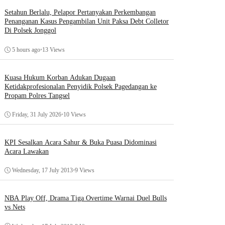
Setahun Berlalu, Pelapor Pertanyakan Perkembangan
Penanganan Kasus Pengambilan Unit Paksa Debt Colletor
Di Polsek Jonggol
5 hours ago
•
13 Views
Kuasa Hukum Korban Adukan Dugaan
Ketidakprofesionalan Penyidik Polsek Pagedangan ke
Propam Polres Tangsel
Friday, 31 July 2026
•
10 Views
KPI Sesalkan Acara Sahur & Buka Puasa Didominasi
Acara Lawakan
Wednesday, 17 July 2013
•
9 Views
NBA Play Off, Drama Tiga Overtime Warnai Duel Bulls
vs Nets