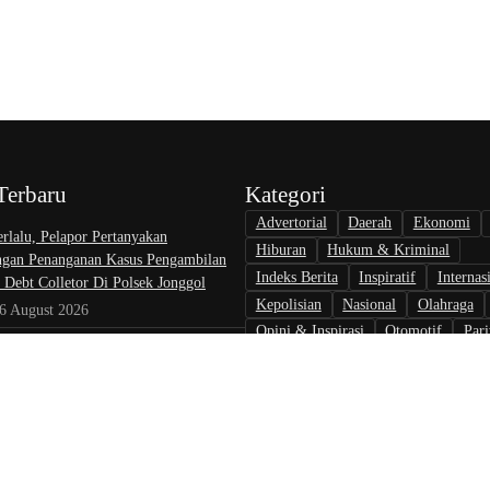
Terbaru
Kategori
Advertorial
Daerah
Ekonomi
rlalu, Pelapor Pertanyakan
Hiburan
Hukum & Kriminal
gan Penanganan Kasus Pengambilan
Indeks Berita
Inspiratif
Internas
 Debt Colletor Di Polsek Jonggol
Kepolisian
Nasional
Olahraga
 6 August 2026
Opini & Inspirasi
Otomotif
Pari
I Bekali Aparatur Peradilan Optimalkan
Politik
Teknologi
Tokoh & Orga
n Buatan untuk Dukung Kinerja
 6 August 2026
ekonomian UMKM RI Akan Ditetapkan
6, Ketua Umum APKLI-P: Solusi
ner