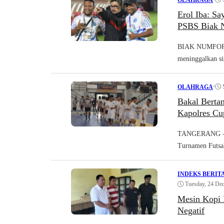
Erol Iba: Sa
PSBS Biak 
BIAK NUMFOR – G
meninggalkan sis
•
OLAHRAGA
Bakal Bertan
Kapolres Cu
TANGERANG – Pe
Turnamen Futsal
INDEKS BERIT
Tuesday, 24 De
Mesin Kopi 
Negatif