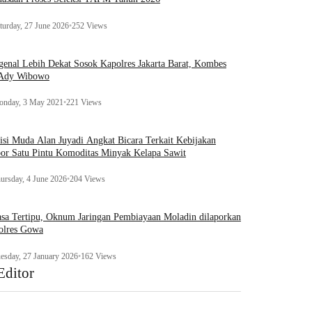
turday, 27 June 2026
•
252 Views
enal Lebih Dekat Sosok Kapolres Jakarta Barat, Kombes
 Ady Wibowo
nday, 3 May 2021
•
221 Views
tisi Muda Alan Juyadi Angkat Bicara Terkait Kebijakan
or Satu Pintu Komoditas Minyak Kelapa Sawit
ursday, 4 June 2026
•
204 Views
sa Tertipu, Oknum Jaringan Pembiayaan Moladin dilaporkan
olres Gowa
esday, 27 January 2026
•
162 Views
Editor