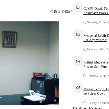
02
GaMPI Desak Tind
Facebook
Twitter
Pinterest
Mail
WhatsApp
Kekuasaan Proses
Saturday, 27 June
03
Mengenal Lebih De
Pol Ady Wibowo
Monday, 3 May 2
04
Politisi Muda Ala
Ekspor Satu Pint
Thursday, 4 June 
05
Merasa Tertipu, 
ke Polres Gowa
Tuesday, 27 Janua
Pilihan Editor