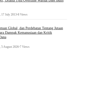
ff, Drama Tiga Overtime Warnai Duel Bulls
 17 July 2013
•
8 Views
uan Global, dan Perdebatan Tentang Jutaan
ara Dampak Kemanusiaan dan Kritik
 Dana
 5 August 2026
•
7 Views