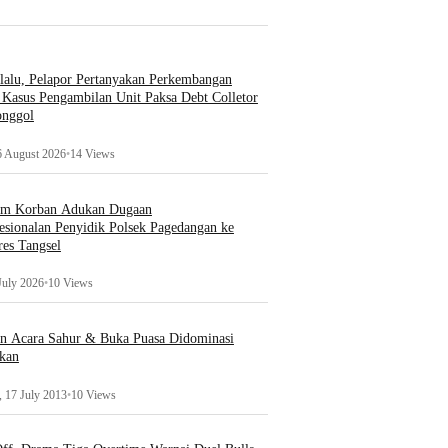
lalu, Pelapor Pertanyakan Perkembangan
Kasus Pengambilan Unit Paksa Debt Colletor
onggol
6 August 2026
•
14 Views
um Korban Adukan Dugaan
esionalan Penyidik Polsek Pagedangan ke
es Tangsel
July 2026
•
10 Views
an Acara Sahur & Buka Puasa Didominasi
kan
 17 July 2013
•
10 Views