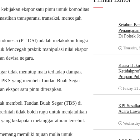
ebijakan ekspor satu pintu untuk komoditas
astikan transparansi transaksi, mencegah
Setahun Ber
Penanganan 
Di Polsek J
Indonesia (PT DSI) adalah melakukan fungsi
Thursday, 
uk Mencegah praktik manipulasi nilai ekspor
ian devisa negara.
Kuasa Huk
Ketidakprof
agar tidak menutup mata terhadap dampak
Propam Polr
ada PKS yang membeli Tandan Buah Segar
Friday, 31 
an ekspor satu pintu diterapkan.
idak membeli Tandan Buah Segar (TBS) di
KPI Sesalk
erintah tidak boleh ragu untuk menjatuhkan
Acara Lawa
k yang kedapatan melanggar aturan tersebut.
Wednesday,
u memang memiliki tujuan mulia untuk