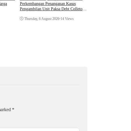
Optimalkan Kecerdasan
Perkembangan Penanganan Kasus
arga
Dukung Kinerja
Pengambilan Unit Paksa Debt Colletor
Di Polsek Jonggol
Thursday, 6 August 202
Thursday, 6 August 2026
•
14 Views
 marked
*