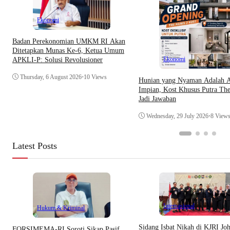
Ekonomi
Badan Perekonomian UMKM RI Akan
Ditetapkan Munas Ke-6, Ketua Umum
Ekonomi
APKLI-P: Solusi Revolusioner
Thursday, 6 August 2026
•
10 Views
Hunian yang Nyaman Adalah A
Impian, Kost Khusus Putra The
Jadi Jawaban
Wednesday, 29 July 2026
•
8 View
Latest Posts
Internasional
Hukum & Kriminal
Sidang Isbat Nikah di KJRI Jo
​FORSIMEMA-RI Soroti Sikap Pasif