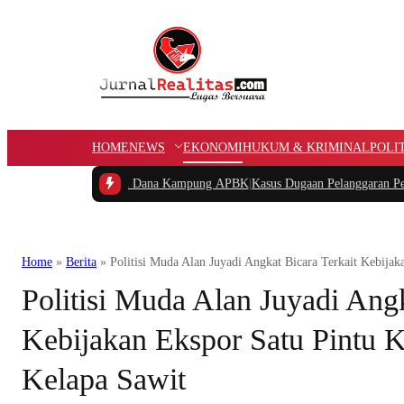
HOME
NEWS
EKONOMI
HUKUM & KRIMINAL
POLI
an Potongan Dana Kampung APBK
|
Kasus Dugaan Pelanggaran Penggunaan Jalur 
Home
»
Berita
»
Politisi Muda Alan Juyadi Angkat Bicara Terkait Kebija
Politisi Muda Alan Juyadi Angk
Kebijakan Ekspor Satu Pintu 
Kelapa Sawit