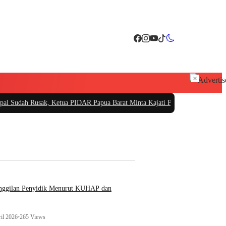
×
, Ketua PIDAR Papua Barat Minta Kajati Papua Periksa PT. Fajar Papua
|
PT S
anggilan Penyidik Menurut KUHAP dan
il 2026
•
265 Views