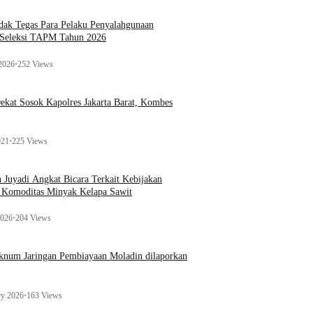
ak Tegas Para Pelaku Penyalahgunaan
 Seleksi TAPM Tahun 2026
 2026
•
252 Views
kat Sosok Kapolres Jakarta Barat, Kombes
021
•
225 Views
n Juyadi Angkat Bicara Terkait Kebijakan
u Komoditas Minyak Kelapa Sawit
2026
•
204 Views
Oknum Jaringan Pembiayaan Moladin dilaporkan
ry 2026
•
163 Views