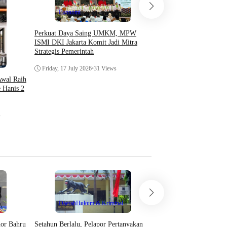
Ekonomi
Ekonomi
Perkuat Daya Saing UMKM, MPW
Tab Plus Inc Sukses Se
ISMI DKI Jakarta Komit Jadi Mitra
Kegiatan Industrial Ha
Strategis Pemerintah
Tuesday, 23 December 2
Friday, 17 July 2026
•
31 Views
wal Raih
 Hanis 2
s
Teknologi
Daerah
Hukum & Kriminal
Asosiasi AI Bekali Apa
Setahun Berlalu, Pelapor Pertanyakan
hor Bahru