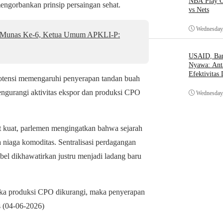
NBA Play O
engorbankan prinsip persaingan sehat.
vs Nets
Wednesday,
 Munas Ke-6, Ketua Umum APKLI-P:
USAID, Bant
Nyawa: Ant
Efektivitas
rpotensi memengaruhi penyerapan tandan buah
mengurangi aktivitas ekspor dan produksi CPO
Wednesday,
 kuat, parlemen mengingatkan bahwa sejarah
a niaga komoditas. Sentralisasi perdagangan
bel dikhawatirkan justru menjadi ladang baru
ika produksi CPO dikurangi, maka penyerapan
 (04-06-2026)