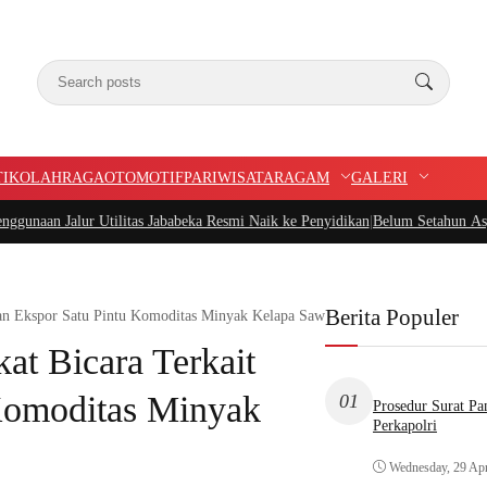
TIK
OLAHRAGA
OTOMOTIF
PARIWISATA
RAGAM
GALERI
Utilitas Jababeka Resmi Naik ke Penyidikan
|
Belum Setahun Aspal Sudah Rusak
Berita Populer
kan Ekspor Satu Pintu Komoditas Minyak Kelapa Sawit
at Bicara Terkait
Komoditas Minyak
01
Prosedur Surat P
Perkapolri
Wednesday, 29 Apr