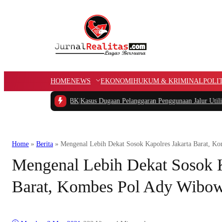
HOME
NEWS
EKONOMI
HUKUM & KRIMINAL
POLI
pung APBK
|
Kasus Dugaan Pelanggaran Penggunaan Jalur Utilitas Jababeka Res
Home
»
Berita
»
Mengenal Lebih Dekat Sosok Kapolres Jakarta Barat, 
Mengenal Lebih Dekat Sosok K
Barat, Kombes Pol Ady Wibo