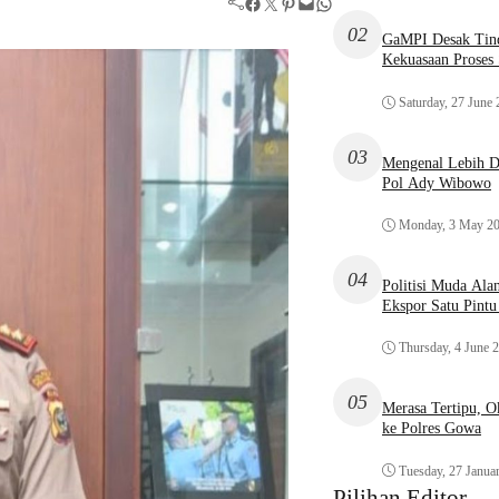
Facebook
Twitter
Pinterest
Mail
WhatsApp
02
GaMPI Desak Tind
Kekuasaan Proses
Saturday, 27 June
03
Mengenal Lebih De
Pol Ady Wibowo
Monday, 3 May 2
04
Politisi Muda Ala
Ekspor Satu Pint
Thursday, 4 June 
05
Merasa Tertipu, 
ke Polres Gowa
Tuesday, 27 Janua
Pilihan Editor