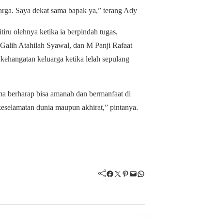
uarga. Saya dekat sama bapak ya,” terang Ady
iru olehnya ketika ia berpindah tugas,
alih Atahilah Syawal, dan M Panji Rafaat
kehangatan keluarga ketika lelah sepulang
uma berharap bisa amanah dan bermanfaat di
keselamatan dunia maupun akhirat,” pintanya.
Facebook
Twitter
Pinterest
Mail
WhatsApp