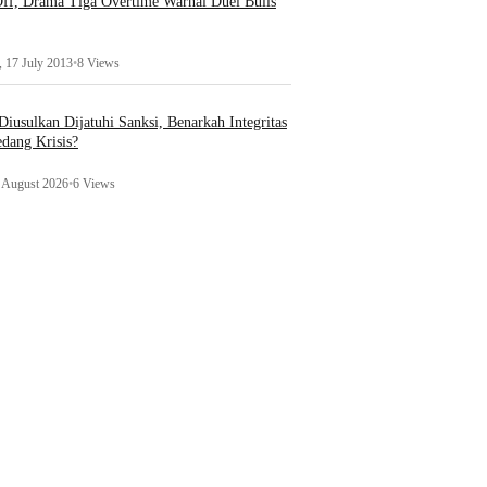
ff, Drama Tiga Overtime Warnai Duel Bulls
 17 July 2013
•
8 Views
iusulkan Dijatuhi Sanksi, Benarkah Integritas
edang Krisis?
1 August 2026
•
6 Views