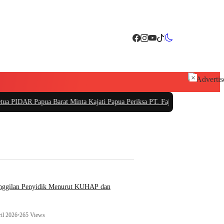
×
arat Minta Kajati Papua Periksa PT. Fajar Papua
|
PT Sarana Pembangunan Bali
anggilan Penyidik Menurut KUHAP dan
il 2026
•
265 Views