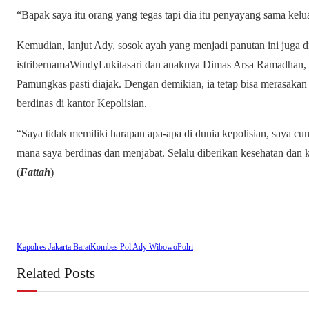
“Bapak saya itu orang yang tegas tapi dia itu penyayang sama kel
Kemudian, lanjut Ady, sosok ayah yang menjadi panutan ini juga dit
istribernamaWindyLukitasari dan anaknya Dimas Arsa Ramadhan, G
Pamungkas pasti diajak. Dengan demikian, ia tetap bisa merasakan 
berdinas di kantor Kepolisian.
“Saya tidak memiliki harapan apa-apa di dunia kepolisian, saya c
mana saya berdinas dan menjabat. Selalu diberikan kesehatan dan 
(
Fattah
)
Kapolres Jakarta Barat
Kombes Pol Ady Wibowo
Polri
Related Posts