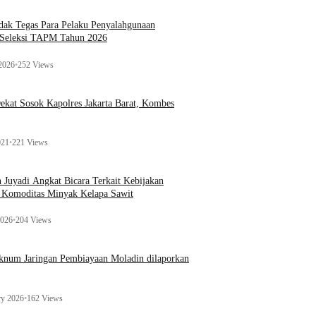
ak Tegas Para Pelaku Penyalahgunaan
 Seleksi TAPM Tahun 2026
 2026
•
252 Views
kat Sosok Kapolres Jakarta Barat, Kombes
021
•
221 Views
n Juyadi Angkat Bicara Terkait Kebijakan
u Komoditas Minyak Kelapa Sawit
2026
•
204 Views
Oknum Jaringan Pembiayaan Moladin dilaporkan
ry 2026
•
162 Views