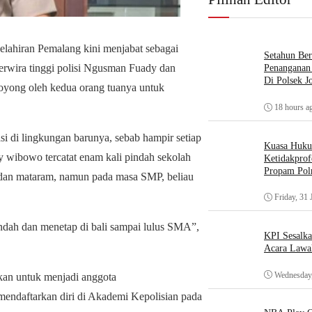
elahiran Pemalang kini menjabat sebagai
Setahun Ber
 perwira tinggi polisi Ngusman Fuady dan
Penanganan 
Di Polsek J
 boyong oleh kedua orang tuanya untuk
18 hours a
si di lingkungan barunya, sebab hampir setiap
Kuasa Huk
y wibowo tercatat enam kali pindah sekolah
Ketidakprof
Propam Polr
h dan mataram, namun pada masa SMP, beliau
Friday, 31 
indah dan menetap di bali sampai lulus SMA”,
KPI Sesalk
Acara Lawa
Wednesday,
irkan untuk menjadi anggota
a mendaftarkan diri di Akademi Kepolisian pada