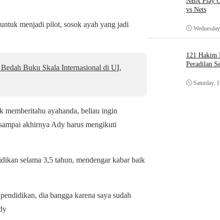
NBA Play O
vs Nets
untuk menjadi pilot, sosok ayah yang jadi
Wednesday,
121 Hakim D
Peradilan S
Bedah Buku Skala Internasional di UI,
Saturday, 
ak memberitahu ayahanda, beliau ingin
i sampai akhirnya Ady harus mengikuti
didikan selama 3,5 tahun, mendengar kabar baik
 pendidikan, dia bangga karena saya sudah
dy