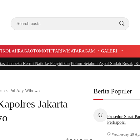
TIK
OLAHRAGA
OTOMOTIF
PARIWISATA
RAGAM
GALERI
mi Naik ke Penyidikan
|
Belum Setahun Aspal Sudah Rusak, Ketua PIDAR Papua B
Berita Populer
Kombes Pol Ady Wibowo
apolres Jakarta
wo
01
Prosedur Surat P
Perkapolri
Wednesday, 29 Apr