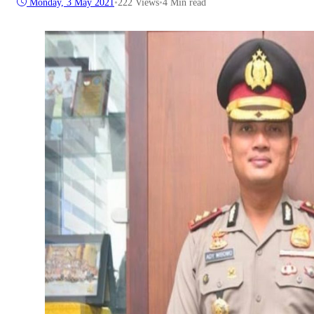
Monday, 3 May 2021
•
222
Views
•
4 Min read