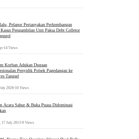
lalu, Pelapor Pertanyakan Perkembangan
Kasus Pengambilan Unit Paksa Debt Colletor
onggol
go
•
14 Views
um Korban Adukan Dugaan
esionalan Penyidik Polsek Pagedangan ke
es Tangsel
July 2026
•
10 Views
an Acara Sahur & Buka Puasa Didominasi
kan
 17 July 2013
•
9 Views