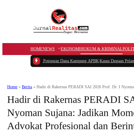
HOME
NEWS
EKONOMI
HUKUM & KRIMINAL
POLI
Pertanyakan Potongan Dana Kampung APBK
|
Kasus Dugaan Pelanggaran Penggun
Home
»
Berita
»
Hadir di Rakernas PERADI SAI 2026 Prof. Dr. I Nyoman
Hadir di Rakernas PERADI SAI
Nyoman Sujana: Jadikan Mom
Advokat Profesional dan Berint