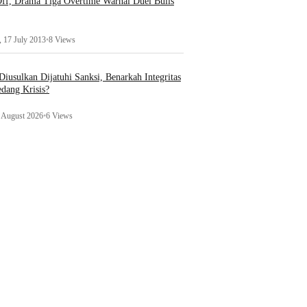
ff, Drama Tiga Overtime Warnai Duel Bulls
 17 July 2013
•
8 Views
iusulkan Dijatuhi Sanksi, Benarkah Integritas
edang Krisis?
1 August 2026
•
6 Views