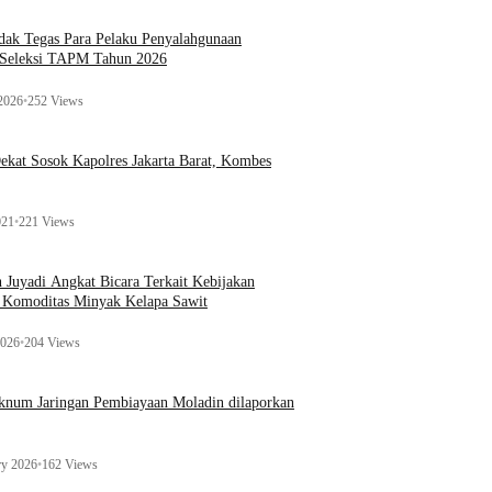
ak Tegas Para Pelaku Penyalahgunaan
 Seleksi TAPM Tahun 2026
 2026
•
252 Views
kat Sosok Kapolres Jakarta Barat, Kombes
021
•
221 Views
n Juyadi Angkat Bicara Terkait Kebijakan
u Komoditas Minyak Kelapa Sawit
2026
•
204 Views
Oknum Jaringan Pembiayaan Moladin dilaporkan
ry 2026
•
162 Views