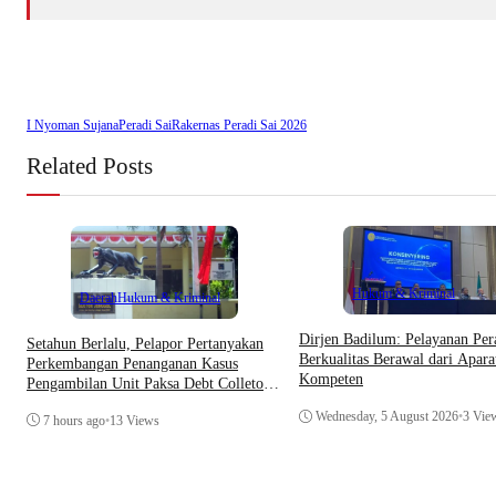
I Nyoman Sujana
Peradi Sai
Rakernas Peradi Sai 2026
Related Posts
Hukum & Kriminal
Daerah
Hukum & Kriminal
Dirjen Badilum: Pelayanan Per
Setahun Berlalu, Pelapor Pertanyakan
Berkualitas Berawal dari Apara
Perkembangan Penanganan Kasus
Kompeten
Pengambilan Unit Paksa Debt Colletor
Di Polsek Jonggol
Wednesday, 5 August 2026
•
3 Vie
7 hours ago
•
13 Views