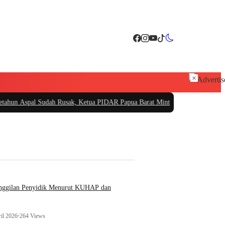
×
udah Rusak, Ketua PIDAR Papua Barat Minta Kajati Papua Periksa PT. Fajar
anggilan Penyidik Menurut KUHAP dan
il 2026
•
264 Views