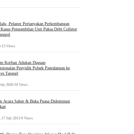
lalu, Pelapor Pertanyakan Perkembangan
Kasus Pengambilan Unit Paksa Debt Colletor
onggol
o
•
13 Views
um Korban Adukan Dugaan
esionalan Penyidik Polsek Pagedangan ke
es Tangsel
July 2026
•
10 Views
an Acara Sahur & Buka Puasa Didominasi
kan
 17 July 2013
•
9 Views