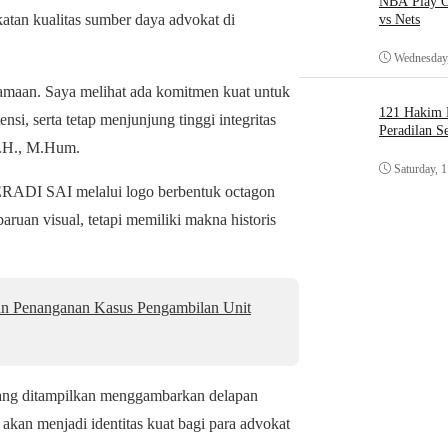
NBA Play O
katan kualitas sumber daya advokat di
vs Nets
Wednesday,
samaan. Saya melihat ada komitmen kuat untuk
121 Hakim D
si, serta tetap menjunjung tinggi integritas
Peradilan S
S.H., M.Hum.
Saturday, 
 PERADI SAI melalui logo berbentuk octagon
ruan visual, tetapi memiliki makna historis
an Penanganan Kasus Pengambilan Unit
i yang ditampilkan menggambarkan delapan
akan menjadi identitas kuat bagi para advokat