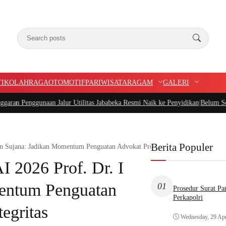
TIK
OLAHRAGA
OTOMOTIF
PARIWISATA
RAGAM
GALERI
aan Jalur Utilitas Jababeka Resmi Naik ke Penyidikan
|
Belum Setahun Aspal S
Berita Populer
 Sujana: Jadikan Momentum Penguatan Advokat Profesional dan Berintegritas
 2026 Prof. Dr. I
entum Penguatan
01
Prosedur Surat P
Perkapolri
egritas
Wednesday, 29 Apr