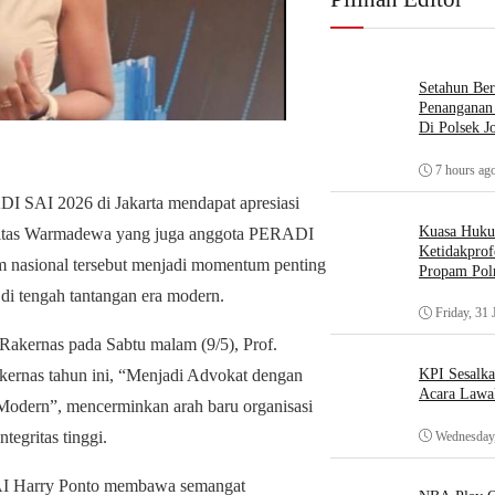
Setahun Ber
Penanganan 
Di Polsek J
7 hours ag
 SAI 2026 di Jakarta mendapat apresiasi
Kuasa Huk
sitas Warmadewa yang juga anggota PERADI
Ketidakprof
m nasional tersebut menjadi momentum penting
Propam Polr
di tengah tantangan era modern.
Friday, 31 
Rakernas pada Sabtu malam (9/5), Prof.
KPI Sesalk
akernas tahun ini, “Menjadi Advokat dengan
Acara Lawa
a Modern”, mencerminkan arah baru organisasi
egritas tinggi.
Wednesday,
I Harry Ponto membawa semangat