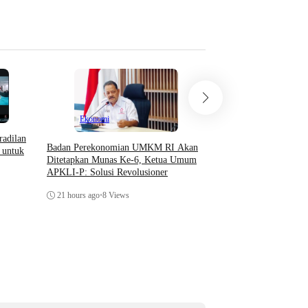
Ekonomi
radilan
Badan Perekonomian UMKM RI Akan
 untuk
Opini
Ditetapkan Munas Ke-6, Ketua Umum
APKLI-P: Solusi Revolusioner
Teori Sosial Denny JA 
21 hours ago
•
8 Views
Demonstrasi Yang Beru
Kerusuhan
21 hours ago
•
3 Views