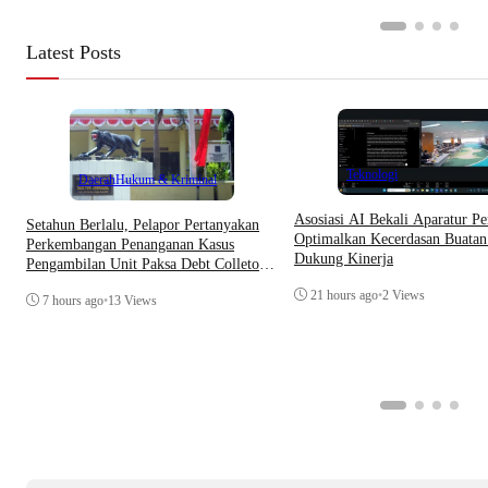
Latest Posts
Teknologi
Daerah
Hukum & Kriminal
Asosiasi AI Bekali Aparatur Pe
Setahun Berlalu, Pelapor Pertanyakan
Optimalkan Kecerdasan Buatan
Perkembangan Penanganan Kasus
Dukung Kinerja
Pengambilan Unit Paksa Debt Colletor
Di Polsek Jonggol
21 hours ago
•
2 Views
7 hours ago
•
13 Views