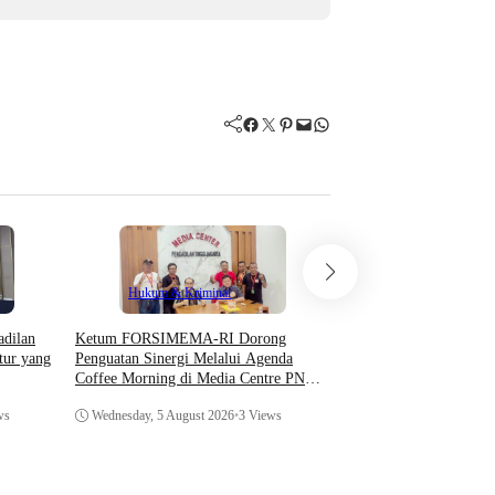
Facebook
Twitter
Pinterest
Mail
WhatsApp
Hukum & Kriminal
Hukum & Krimin
adilan
​Ketum FORSIMEMA-RI Dorong
Mahkamah Agung Jelas
tur yang
Penguatan Sinergi Melalui Agenda
Dugaan Pelanggaran H
Coffee Morning di Media Centre PN
Sampaikan Permintaan
dan Pengadilan Tingkat Banding
ws
Wednesday, 5 August 2026
•
3 Views
Monday, 3 August 2026
•