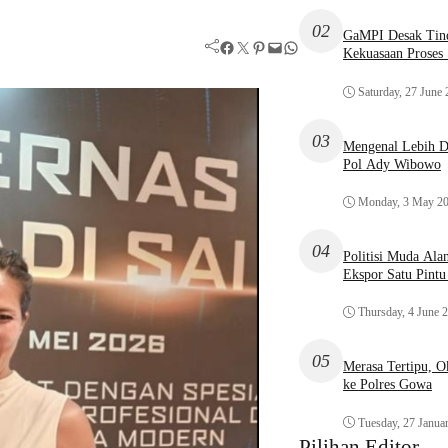
02
GaMPI Desak Tind
Facebook
Twitter
Pinterest
Mail
WhatsApp
Kekuasaan Proses
Saturday, 27 June
03
Mengenal Lebih De
Pol Ady Wibowo
Monday, 3 May 2
04
Politisi Muda Ala
Ekspor Satu Pint
Thursday, 4 June 
05
Merasa Tertipu, 
ke Polres Gowa
Tuesday, 27 Janua
Pilihan Editor