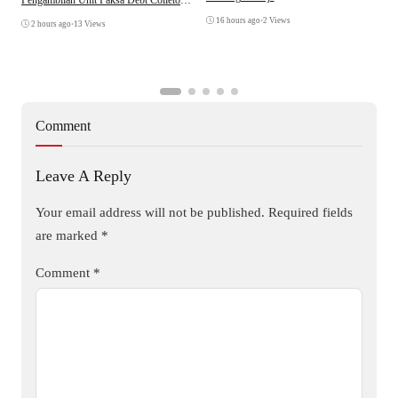
A
Di Polsek Jonggol
16 hours ago
•
2 Views
2 hours ago
•
13 Views
Comment
Leave A Reply
Your email address will not be published.
Required fields
are marked
*
Comment
*