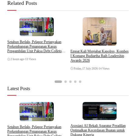
Related Posts
Daerah
Hukum & Kriminal
Daerah
Setahun Berlalu, Pelapor Pertanyakan
I
Perkembangan Penanganan Kasus
A
Pengambilan Unit Paksa Debt Colletor
Empat Kali Menjabat Kapolres, Kombes
A
Di Polsek Jonggol
I Komang Budiartha Raih Leadership
J
2 hours ago
•
13 Views
Awards 2026
Friday, 17 July 2026
•
14 Views
Latest Posts
Daerah
Teknologi
Hukum & Kriminal
Asosiasi AI Bekali Aparatur Peradilan
Setahun Berlalu, Pelapor Pertanyakan
B
Optimalkan Kecerdasan Buatan untuk
Perkembangan Penanganan Kasus
D
Dukung Kinerja
Pengambilan Unit Paksa Debt Colletor