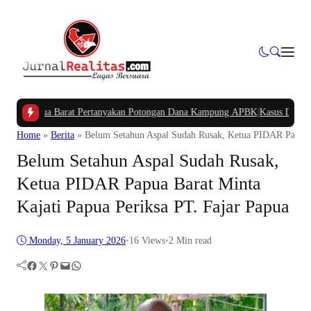
Papua Barat Pertanyakan Potongan Dana Kampung APBK
|
Kasus Dugaan Pelang
Home
»
Berita
»
Belum Setahun Aspal Sudah Rusak, Ketua PIDAR Papua B
Belum Setahun Aspal Sudah Rusak,
Ketua PIDAR Papua Barat Minta
Kajati Papua Periksa PT. Fajar Papua
Monday, 5 January 2026
•
16
Views
•
2 Min read
Facebook
Twitter
Pinterest
Mail
WhatsApp