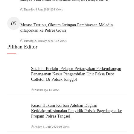
Thursday, 4 June 2026
•
204 Views
05
Merasa Tertipu, Oknum Jaringan Pembiayaan Moladin
dilaporkan ke Polres Gowa
Tuesday, 27 January 2026
•
162 Views
Pilihan Editor
Setahun Berlalu, Pelapor Pertanyakan Perkembangan
Penanganan Kasus Pengambilan Unit Paksa Debt
Colletor Di Polsek Jonggol
2 hours ago
•
13 Views
Kuasa Hukum Korban Adukan Dugaan
Ketidakprofesionalan Penyidik Polsek Pagedangan ke
Propam Polres Tangsel
Friday, 31 July 2026
•
10 Views