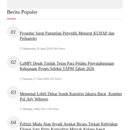
Berita Populer
01
Prosedur Surat Panggilan Penyidik Menurut KUHAP dan
Perkapolri
Wednesday, 29 April 2026
•
264 Views
02
GaMPI Desak Tindak Tegas Para Pelaku Penyalahgunaan
Kekuasaan Proses Seleksi TAPM Tahun 2026
Saturday, 27 June 2026
•
252 Views
03
Mengenal Lebih Dekat Sosok Kapolres Jakarta Barat, Kombes
Pol Ady Wibowo
Monday, 3 May 2021
•
219 Views
04
Politisi Muda Alan Juyadi Angkat Bicara Terkait Kebijakan
Ekspor Satu Pintu Komoditas Minyak Kelapa Sawit