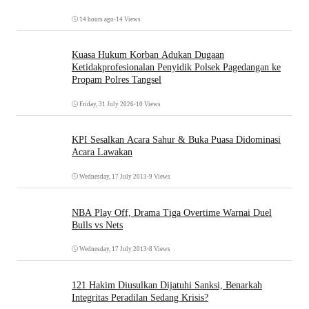
14 hours ago
•
14 Views
Kuasa Hukum Korban Adukan Dugaan
Ketidakprofesionalan Penyidik Polsek Pagedangan ke
Propam Polres Tangsel
Friday, 31 July 2026
•
10 Views
KPI Sesalkan Acara Sahur & Buka Puasa Didominasi
Acara Lawakan
Wednesday, 17 July 2013
•
9 Views
NBA Play Off, Drama Tiga Overtime Warnai Duel
Bulls vs Nets
Wednesday, 17 July 2013
•
8 Views
121 Hakim Diusulkan Dijatuhi Sanksi, Benarkah
Integritas Peradilan Sedang Krisis?