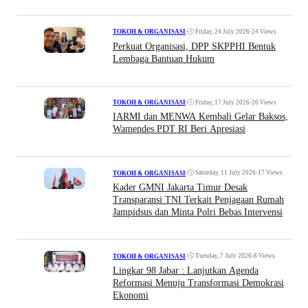
•
Friday, 24 July 2026
•
24 Views
TOKOH & ORGANISASI
Perkuat Organisasi, DPP SKPPHI Bentuk
Lembaga Bantuan Hukum
•
Friday, 17 July 2026
•
26 Views
TOKOH & ORGANISASI
IARMI dan MENWA Kembali Gelar Baksos,
Wamendes PDT RI Beri Apresiasi
•
Saturday, 11 July 2026
•
17 Views
TOKOH & ORGANISASI
Kader GMNI Jakarta Timur Desak
Transparansi TNI Terkait Penjagaan Rumah
Jampidsus dan Minta Polri Bebas Intervensi
•
Tuesday, 7 July 2026
•
8 Views
TOKOH & ORGANISASI
Lingkar 98 Jabar : Lanjutkan Agenda
Reformasi Menuju Transformasi Demokrasi
Ekonomi