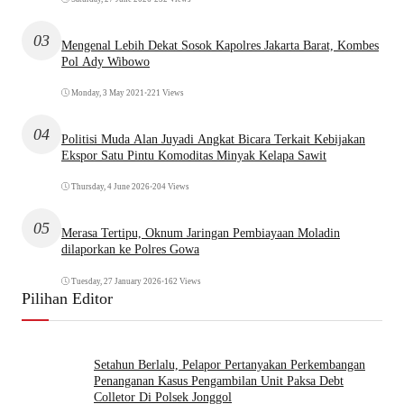
03
Mengenal Lebih Dekat Sosok Kapolres Jakarta Barat, Kombes
Pol Ady Wibowo
Monday, 3 May 2021
•
221 Views
04
Politisi Muda Alan Juyadi Angkat Bicara Terkait Kebijakan
Ekspor Satu Pintu Komoditas Minyak Kelapa Sawit
Thursday, 4 June 2026
•
204 Views
05
Merasa Tertipu, Oknum Jaringan Pembiayaan Moladin
dilaporkan ke Polres Gowa
Tuesday, 27 January 2026
•
162 Views
Pilihan Editor
Setahun Berlalu, Pelapor Pertanyakan Perkembangan
Penanganan Kasus Pengambilan Unit Paksa Debt
Colletor Di Polsek Jonggol