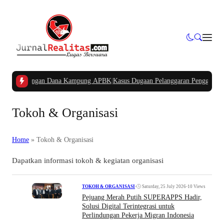
akan Potongan Dana Kampung APBK
|
Kasus Dugaan Pelanggaran Penggunaan Jalu
Tokoh & Organisasi
Home
»
Tokoh & Organisasi
Dapatkan informasi tokoh & kegiatan organisasi
•
Saturday, 25 July 2026
•
10 Views
TOKOH & ORGANISASI
Pejuang Merah Putih SUPERAPPS Hadir,
Solusi Digital Terintegrasi untuk
Perlindungan Pekerja Migran Indonesia