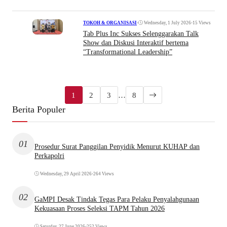
•
Wednesday, 1 July 2026
•
15 Views
TOKOH & ORGANISASI
Tab Plus Inc Sukses Selenggarakan Talk
Show dan Diskusi Interaktif bertema
“Transformational Leadership”
1
2
3
…
8
Berita Populer
01
Prosedur Surat Panggilan Penyidik Menurut KUHAP dan
Perkapolri
Wednesday, 29 April 2026
•
264 Views
02
GaMPI Desak Tindak Tegas Para Pelaku Penyalahgunaan
Kekuasaan Proses Seleksi TAPM Tahun 2026
Saturday, 27 June 2026
•
252 Views