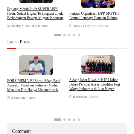
Tokoh & Organisasi
Pejuang Merah Putih SUPERAPPS
I
Perkuat Organisasi, DPP SKPPHI
Hadir, Solusi Digital Terintegrasi untuk
B
Bentuk Lembaga Bantuan Hukum
Perlindungan Pekerja Migran Indonesia
A
Friday, 24 July 2026
•
24 Views
Saturday, 25 July 2026
•
10 Views
Latest Posts
Internasional
Hukum & Kriminal
S
Sidang Isbat Nikah di KJRI Johor
​FORSIMEMA-RI Soroti Sikap Pasif
P
Bahru Perkuat Akses Keadilan bagi
Aparatur Peradilan Terhadap Media:
P
Warga Indonesia di Luar Negeri
Menutup Diri Hanya Memperburuk
D
Citra Lembaga
16 hours ago
•
1 Views
16 hours ago
•
7 Views
Comment