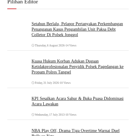
Pilihan Editor
Setahun Berlalu, Pelapor Pertanyakan Perkembangan
Penanganan Kasus Pengambilan Unit Paksa Debt
Colletor Di Polsek Jonggol
Thursday, 6 August 2026
•
14 Views
Kuasa Hukum Korban Adukan Dugaan
Ketidakprofesionalan Penyidik Polsek Pagedangan ke
Propam Polres Tangsel
Friday, 31 July 2026
•
10 Views
KPI Sesalkan Acara Sahur & Buka Puasa Didominasi
Acara Lawakan
Wednesday, 17 July 2013
•
10 Views
NBA Play Off, Drama Tiga Overtime Warnai Duel