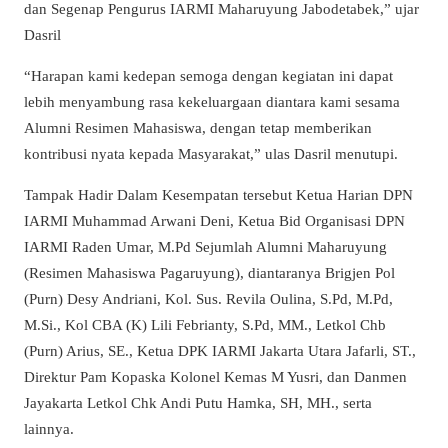
dan Segenap Pengurus IARMI Maharuyung Jabodetabek,” ujar
Dasril
“Harapan kami kedepan semoga dengan kegiatan ini dapat
lebih menyambung rasa kekeluargaan diantara kami sesama
Alumni Resimen Mahasiswa, dengan tetap memberikan
kontribusi nyata kepada Masyarakat,” ulas Dasril menutupi.
Tampak Hadir Dalam Kesempatan tersebut Ketua Harian DPN
IARMI Muhammad Arwani Deni, Ketua Bid Organisasi DPN
IARMI Raden Umar, M.Pd Sejumlah Alumni Maharuyung
(Resimen Mahasiswa Pagaruyung), diantaranya Brigjen Pol
(Purn) Desy Andriani, Kol. Sus. Revila Oulina, S.Pd, M.Pd,
M.Si., Kol CBA (K) Lili Febrianty, S.Pd, MM., Letkol Chb
(Purn) Arius, SE., Ketua DPK IARMI Jakarta Utara Jafarli, ST.,
Direktur Pam Kopaska Kolonel Kemas M Yusri, dan Danmen
Jayakarta Letkol Chk Andi Putu Hamka, SH, MH., serta
lainnya.