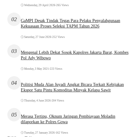
Wednesday, 29 April 2026
•
265 Views
02
GaMPI Desak Tindak Tegas Para Pelaku Penyalahgunaan
Kekuasaan Proses Seleksi TAPM Tahun 2026
Saturday, 27 June 2026
•
252 Views
03
Mengenal Lebih Dekat Sosok Kapolres Jakarta Barat, Kombes
Pol Ady Wibowo
Monday, 3 May 2021
•
223 Views
04
Politisi Muda Alan Juyadi Angkat Bicara Terkait Kebijakan
Ekspor Satu Pintu Komoditas Minyak Kelapa Sawit
Thursday, 4 June 2026
•
204 Views
05
Merasa Tertipu, Oknum Jaringan Pembiayaan Moladin
dilaporkan ke Polres Gowa
Tuesday, 27 January 2026
•
162 Views