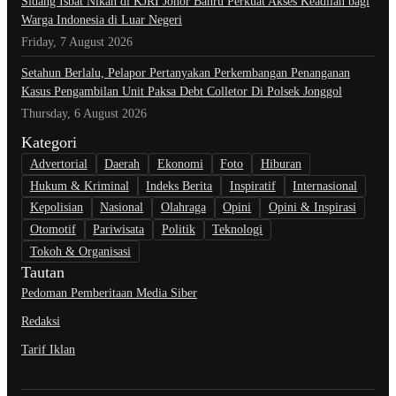
Sidang Isbat Nikah di KJRI Johor Bahru Perkuat Akses Keadilan bagi
Warga Indonesia di Luar Negeri
Friday, 7 August 2026
Setahun Berlalu, Pelapor Pertanyakan Perkembangan Penanganan
Kasus Pengambilan Unit Paksa Debt Colletor Di Polsek Jonggol
Thursday, 6 August 2026
Kategori
Advertorial
Daerah
Ekonomi
Foto
Hiburan
Hukum & Kriminal
Indeks Berita
Inspiratif
Internasional
Kepolisian
Nasional
Olahraga
Opini
Opini & Inspirasi
Otomotif
Pariwisata
Politik
Teknologi
Tokoh & Organisasi
Tautan
Pedoman Pemberitaan Media Siber
Redaksi
Tarif Iklan