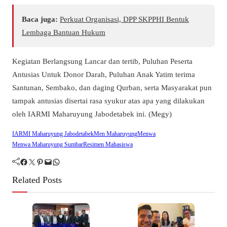
Baca juga:
Perkuat Organisasi, DPP SKPPHI Bentuk
Lembaga Bantuan Hukum
Kegiatan Berlangsung Lancar dan tertib, Puluhan Peserta
Antusias Untuk Donor Darah, Puluhan Anak Yatim terima
Santunan, Sembako, dan daging Qurban, serta Masyarakat pun
tampak antusias disertai rasa syukur atas apa yang dilakukan
oleh IARMI Maharuyung Jabodetabek ini. (Megy)
IARMI Maharuyung Jabodetabek
Men Maharuyung
Menwa
Menwa Maharuyung Sumbar
Resimen Mahasiswa
Facebook
Twitter
Pinterest
Mail
WhatsApp
Related Posts
Tokoh & Organisasi