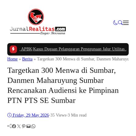
pung APBK
|
Kasus Dugaan Pelanggaran Penggunaan Jalur Utilitas Jababeka Res
Home
»
Berita
»
Targetkan 300 Menwa di Sumbar, Danmen Maharuyung 
Targetkan 300 Menwa di Sumbar,
Danmen Maharuyung Sumbar
Rencanakan Audiensi ke Pimpinan
PTN PTS SE Sumbar
Friday, 29 May 2026
•
35
Views
•
3 Min read
Facebook
Twitter
Pinterest
Mail
WhatsApp