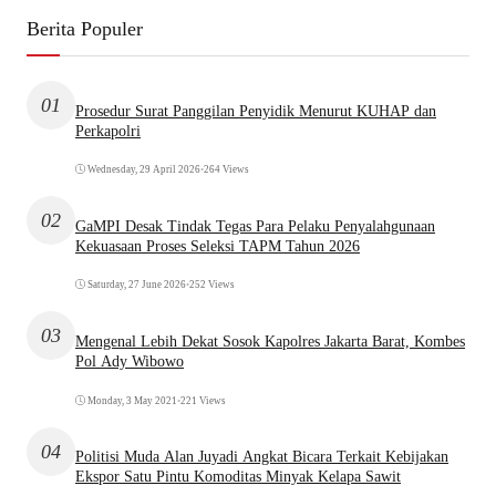
Berita Populer
01
Prosedur Surat Panggilan Penyidik Menurut KUHAP dan
Perkapolri
Wednesday, 29 April 2026
•
264 Views
02
GaMPI Desak Tindak Tegas Para Pelaku Penyalahgunaan
Kekuasaan Proses Seleksi TAPM Tahun 2026
Saturday, 27 June 2026
•
252 Views
03
Mengenal Lebih Dekat Sosok Kapolres Jakarta Barat, Kombes
Pol Ady Wibowo
Monday, 3 May 2021
•
221 Views
04
Politisi Muda Alan Juyadi Angkat Bicara Terkait Kebijakan
Ekspor Satu Pintu Komoditas Minyak Kelapa Sawit