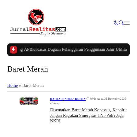
na Kampung APBK
|
Kasus Dugaan Pelanggaran Penggunaan Jalur Utilitas Jababe
Baret Merah
Home
»
Baret Merah
•
Wednesday, 28 December 2022
•
DAERAH
|
INDEKS BERITA
4 Views
Disematkan Baret Merah Kopassus, Kapolri:
Jangan Ragukan Sinergitas TNI-Polri Jaga
NKRI