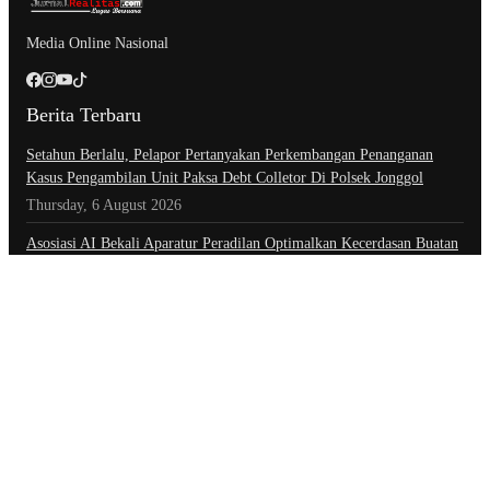
Media Online Nasional
Berita Terbaru
Setahun Berlalu, Pelapor Pertanyakan Perkembangan Penanganan
Kasus Pengambilan Unit Paksa Debt Colletor Di Polsek Jonggol
Thursday, 6 August 2026
Asosiasi AI Bekali Aparatur Peradilan Optimalkan Kecerdasan Buatan
untuk Dukung Kinerja
Thursday, 6 August 2026
Badan Perekonomian UMKM RI Akan Ditetapkan Munas Ke-6, Ketua
Umum APKLI-P: Solusi Revolusioner
Thursday, 6 August 2026
Kategori
Advertorial
Daerah
Ekonomi
Foto
Hiburan
Hukum & Kriminal
Indeks Berita
Inspiratif
Internasional