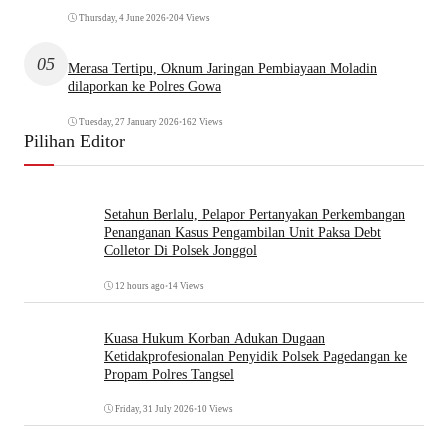
Thursday, 4 June 2026
•
204 Views
05
Merasa Tertipu, Oknum Jaringan Pembiayaan Moladin
dilaporkan ke Polres Gowa
Tuesday, 27 January 2026
•
162 Views
Pilihan Editor
Setahun Berlalu, Pelapor Pertanyakan Perkembangan
Penanganan Kasus Pengambilan Unit Paksa Debt
Colletor Di Polsek Jonggol
12 hours ago
•
14 Views
Kuasa Hukum Korban Adukan Dugaan
Ketidakprofesionalan Penyidik Polsek Pagedangan ke
Propam Polres Tangsel
Friday, 31 July 2026
•
10 Views