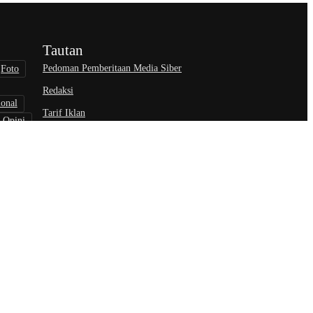
Tautan
Pedoman Pemberitaan Media Siber
Foto
Redaksi
ional
Tarif Iklan
Opini
wisata
nisasi