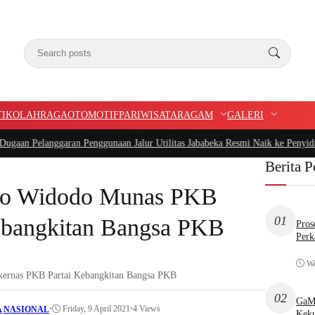
TIK
OLAHRAGA
OTOMOTIF
PARIWISATA
RAGAM
GALERI
Pelanggaran Penggunaan Jalur Utilitas Jababeka Resmi Naik ke Penyidikan
|
Be
Berita P
Joko Widodo Munas PKB
01
ebangkitan Bangsa PKB
Pros
Perk
We
kernas PKB Partai Kebangkitan Bangsa PKB
02
GaMP
•
Friday, 9 April 2021
•
4 Views
A
|
NASIONAL
Keku