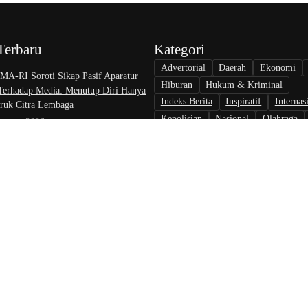
Terbaru
Kategori
Advertorial
Daerah
Ekonomi
A-RI Soroti Sikap Pasif Aparatur
Hiburan
Hukum & Kriminal
 Terhadap Media: Menutup Diri Hanya
Indeks Berita
Inspiratif
Internas
uk Citra Lembaga
Kepolisian
Nasional
Olahraga
August 2026
Opini & Inspirasi
Otomotif
Pari
at Nikah di KJRI Johor Bahru Perkuat
Politik
Teknologi
Tokoh & Orga
ilan bagi Warga Indonesia di Luar
August 2026
rlalu, Pelapor Pertanyakan
gan Penanganan Kasus Pengambilan
 Debt Colletor Di Polsek Jonggol
 6 August 2026