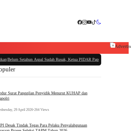
×
lum Setahun Aspal Sudah Rusak, Ketua PIDAR Papua Barat Minta Kajati Papua
opuler
edur Surat Panggilan Penyidik Menurut KUHAP dan
apolri
dnesday, 29 April 2026
•
264 Views
I Desak Tindak Tegas Para Pelaku Penyalahgunaan
asaan Proses Seleksi TAPM Tahun 2026