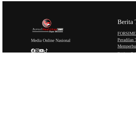
Berita 
​FORSIMEM
Peradilan
Media Online Nasional
Memperbur
Friday, 7 
Sidang Isb
Akses Kead
Negeri
Friday, 7 
Setahun Be
Perkemban
Unit Paksa
Thursday,