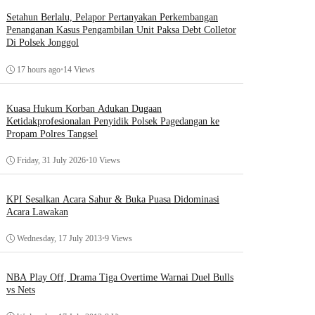
Setahun Berlalu, Pelapor Pertanyakan Perkembangan
Penanganan Kasus Pengambilan Unit Paksa Debt Colletor
Di Polsek Jonggol
17 hours ago
•
14 Views
Kuasa Hukum Korban Adukan Dugaan
Ketidakprofesionalan Penyidik Polsek Pagedangan ke
Propam Polres Tangsel
Friday, 31 July 2026
•
10 Views
KPI Sesalkan Acara Sahur & Buka Puasa Didominasi
Acara Lawakan
Wednesday, 17 July 2013
•
9 Views
NBA Play Off, Drama Tiga Overtime Warnai Duel Bulls
vs Nets