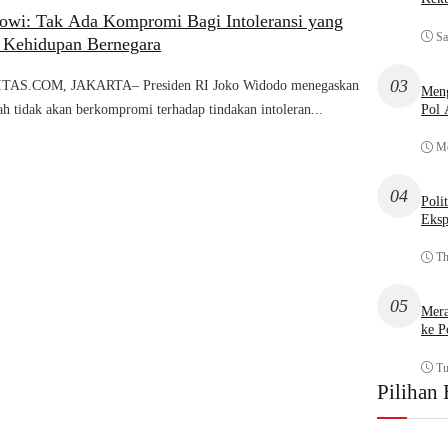
kowi: Tak Ada Kompromi Bagi Intoleransi yang
Sa
 Kehidupan Bernegara
03
AS.COM, JAKARTA– Presiden RI Joko Widodo menegaskan
Meng
Pol
h tidak akan berkompromi terhadap tindakan intoleran...
Mo
04
Poli
Eksp
Th
05
Mera
ke P
Tu
Pilihan 