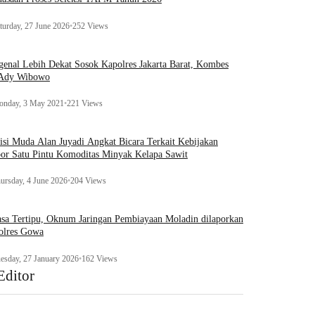
turday, 27 June 2026
•
252 Views
enal Lebih Dekat Sosok Kapolres Jakarta Barat, Kombes
 Ady Wibowo
nday, 3 May 2021
•
221 Views
tisi Muda Alan Juyadi Angkat Bicara Terkait Kebijakan
or Satu Pintu Komoditas Minyak Kelapa Sawit
ursday, 4 June 2026
•
204 Views
sa Tertipu, Oknum Jaringan Pembiayaan Moladin dilaporkan
olres Gowa
esday, 27 January 2026
•
162 Views
Editor