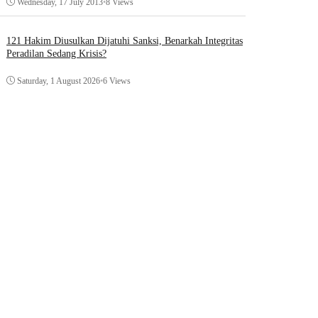
Wednesday, 17 July 2013
•
8 Views
121 Hakim Diusulkan Dijatuhi Sanksi, Benarkah Integritas
Peradilan Sedang Krisis?
Saturday, 1 August 2026
•
6 Views