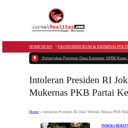
HOME
NEWS
EKONOMI
HUKUM & KRIMINAL
POLI
IDAR Papua Barat Pertanyakan Potongan Dana Kampung APBK
|
Kasus Dugaan 
Intoleran Presiden RI 
Mukernas PKB Partai K
Home
»
Intoleran Presiden RI Joko Widodo Munas PKB Mu
INDEKS BERIT