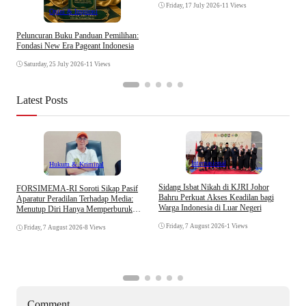
t
Friday, 17 July 2026
•
11 Views
Opini & Inspirasi
Peluncuran Buku Panduan Pemilihan:
Fondasi New Era Pageant Indonesia
Saturday, 25 July 2026
•
11 Views
Latest Posts
Internasional
Hukum & Kriminal
S
Sidang Isbat Nikah di KJRI Johor
​FORSIMEMA-RI Soroti Sikap Pasif
P
Bahru Perkuat Akses Keadilan bagi
Aparatur Peradilan Terhadap Media:
P
Warga Indonesia di Luar Negeri
Menutup Diri Hanya Memperburuk
D
Citra Lembaga
Friday, 7 August 2026
•
1 Views
Friday, 7 August 2026
•
8 Views
Comment