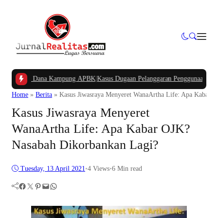
an Dana Kampung APBK
|
Kasus Dugaan Pelanggaran Penggunaan Jalur Utilitas 
Home
»
Berita
»
Kasus Jiwasraya Menyeret WanaArtha Life: Apa Kabar 
Kasus Jiwasraya Menyeret
WanaArtha Life: Apa Kabar OJK?
Nasabah Dikorbankan Lagi?
Tuesday, 13 April 2021
•
4
Views
•
6 Min read
Facebook
Twitter
Pinterest
Mail
WhatsApp