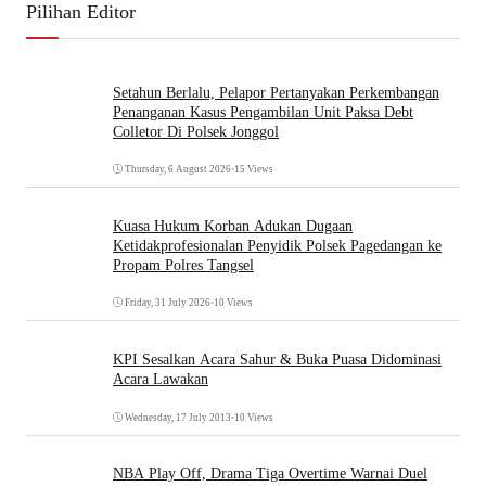
Pilihan Editor
Setahun Berlalu, Pelapor Pertanyakan Perkembangan
Penanganan Kasus Pengambilan Unit Paksa Debt
Colletor Di Polsek Jonggol
Thursday, 6 August 2026
•
15 Views
Kuasa Hukum Korban Adukan Dugaan
Ketidakprofesionalan Penyidik Polsek Pagedangan ke
Propam Polres Tangsel
Friday, 31 July 2026
•
10 Views
KPI Sesalkan Acara Sahur & Buka Puasa Didominasi
Acara Lawakan
Wednesday, 17 July 2013
•
10 Views
NBA Play Off, Drama Tiga Overtime Warnai Duel