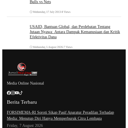
Bulls vs Nets
Wednesday, 17 July 2013
•
8 Views
USAID, Bantuan Global, dan Perdebatan Tentang
Jutaan Nyawa: Antara Dampak Kemanusiaan dan Kritik
Efektivitas Dana
Wednesday, 5 August 2026
•
7 Views
Media Online Nasional
Berita Terbaru
​FORSIMEMA-RI Soroti Sikap Pasif Aparatur Peradilan Terhadap
Media: Menutup Diri Hanya Memperburuk Citra Lembaga
Friday, 7 August 2026