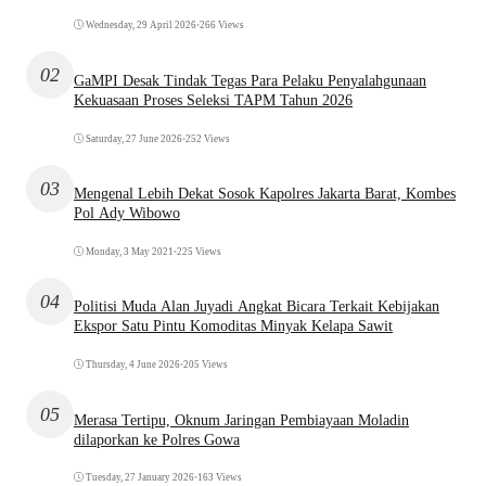
Wednesday, 29 April 2026
•
266 Views
02
GaMPI Desak Tindak Tegas Para Pelaku Penyalahgunaan
Kekuasaan Proses Seleksi TAPM Tahun 2026
Saturday, 27 June 2026
•
252 Views
03
Mengenal Lebih Dekat Sosok Kapolres Jakarta Barat, Kombes
Pol Ady Wibowo
Monday, 3 May 2021
•
225 Views
04
Politisi Muda Alan Juyadi Angkat Bicara Terkait Kebijakan
Ekspor Satu Pintu Komoditas Minyak Kelapa Sawit
Thursday, 4 June 2026
•
205 Views
05
Merasa Tertipu, Oknum Jaringan Pembiayaan Moladin
dilaporkan ke Polres Gowa
Tuesday, 27 January 2026
•
163 Views