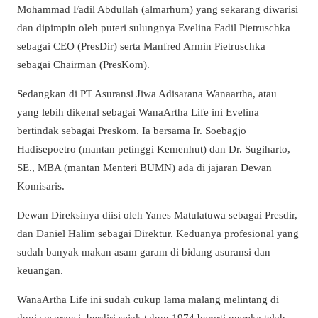
Mohammad Fadil Abdullah (almarhum) yang sekarang diwarisi
dan dipimpin oleh puteri sulungnya Evelina Fadil Pietruschka
sebagai CEO (PresDir) serta Manfred Armin Pietruschka
sebagai Chairman (PresKom).
Sedangkan di PT Asuransi Jiwa Adisarana Wanaartha, atau
yang lebih dikenal sebagai WanaArtha Life ini Evelina
bertindak sebagai Preskom. Ia bersama Ir. Soebagjo
Hadisepoetro (mantan petinggi Kemenhut) dan Dr. Sugiharto,
SE., MBA (mantan Menteri BUMN) ada di jajaran Dewan
Komisaris.
Dewan Direksinya diisi oleh Yanes Matulatuwa sebagai Presdir,
dan Daniel Halim sebagai Direktur. Keduanya profesional yang
sudah banyak makan asam garam di bidang asuransi dan
keuangan.
WanaArtha Life ini sudah cukup lama malang melintang di
dunia asuransi, berdiri sejak tahun 1974 berarti mereka telah