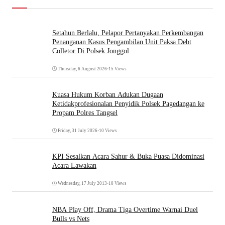
Setahun Berlalu, Pelapor Pertanyakan Perkembangan
Penanganan Kasus Pengambilan Unit Paksa Debt
Colletor Di Polsek Jonggol
Thursday, 6 August 2026
•
15 Views
Kuasa Hukum Korban Adukan Dugaan
Ketidakprofesionalan Penyidik Polsek Pagedangan ke
Propam Polres Tangsel
Friday, 31 July 2026
•
10 Views
KPI Sesalkan Acara Sahur & Buka Puasa Didominasi
Acara Lawakan
Wednesday, 17 July 2013
•
10 Views
NBA Play Off, Drama Tiga Overtime Warnai Duel
Bulls vs Nets