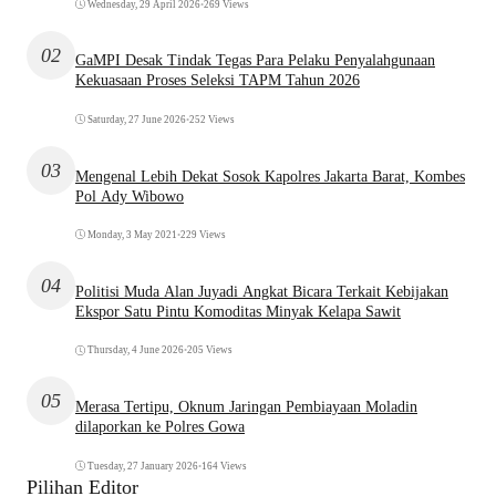
Wednesday, 29 April 2026
•
269 Views
02
GaMPI Desak Tindak Tegas Para Pelaku Penyalahgunaan
Kekuasaan Proses Seleksi TAPM Tahun 2026
Saturday, 27 June 2026
•
252 Views
03
Mengenal Lebih Dekat Sosok Kapolres Jakarta Barat, Kombes
Pol Ady Wibowo
Monday, 3 May 2021
•
229 Views
04
Politisi Muda Alan Juyadi Angkat Bicara Terkait Kebijakan
Ekspor Satu Pintu Komoditas Minyak Kelapa Sawit
Thursday, 4 June 2026
•
205 Views
05
Merasa Tertipu, Oknum Jaringan Pembiayaan Moladin
dilaporkan ke Polres Gowa
Tuesday, 27 January 2026
•
164 Views
Pilihan Editor