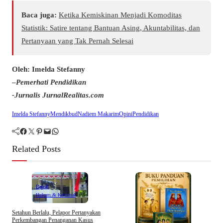
Baca juga:
Ketika Kemiskinan Menjadi Komoditas
Statistik: Satire tentang Bantuan Asing, Akuntabilitas, dan
Pertanyaan yang Tak Pernah Selesai
Oleh: Imelda Stefanny
–
Pemerhati Pendidikan
-Jurnalis JurnalRealitas.com
Imelda Stefanny
Mendikbud
Nadiem Makarim
Opini
Pendidikan
Facebook
Twitter
Pinterest
Mail
WhatsApp
Related Posts
Daerah
Hukum & Kriminal
A
Setahun Berlalu, Pelapor Pertanyakan
K
Perkembangan Penanganan Kasus