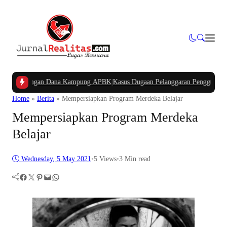
Potongan Dana Kampung APBK
|
Kasus Dugaan Pelanggaran Penggunaan Jalur Ut
Home
»
Berita
»
Mempersiapkan Program Merdeka Belajar
Mempersiapkan Program Merdeka
Belajar
Wednesday, 5 May 2021
•
5
Views
•
3 Min read
Facebook
Twitter
Pinterest
Mail
WhatsApp