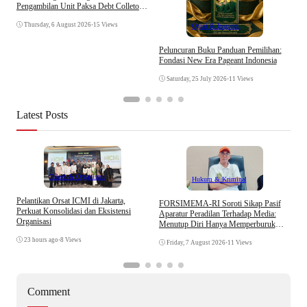
T
Pengambilan Unit Paksa Debt Colletor
Di Polsek Jonggol
Thursday, 6 August 2026
•
15 Views
Opini & Inspirasi
Peluncuran Buku Panduan Pemilihan:
Fondasi New Era Pageant Indonesia
Saturday, 25 July 2026
•
11 Views
Latest Posts
Tokoh & Organisasi
Hukum & Kriminal
Pelantikan Orsat ICMI di Jakarta,
S
​FORSIMEMA-RI Soroti Sikap Pasif
Perkuat Konsolidasi dan Eksistensi
B
Aparatur Peradilan Terhadap Media:
Organisasi
W
Menutup Diri Hanya Memperburuk
Citra Lembaga
23 hours ago
•
8 Views
Friday, 7 August 2026
•
11 Views
Comment