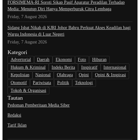
​FORSIMEMA-RI Soroti Sikap Pasif Aparatur Peradilan Terhadap
Media: Menutup Diri Hanya Memperburuk Citra Lembaga
Friday, 7 August 2026
Sidang Isbat Nikah di KJRI Johor Bahru Perkuat Akses Keadilan bagi
Warga Indonesia di Luar Negeri
Friday, 7 August 2026
Kategori
Advertorial
Daerah
Ekonomi
Foto
Hiburan
Hukum & Kriminal
Indeks Berita
Inspiratif
Internasional
Kepolisian
Nasional
Olahraga
Opini
Opini & Inspirasi
Otomotif
Pariwisata
Politik
Teknologi
Tokoh & Organisasi
Tautan
Pedoman Pemberitaan Media Siber
Redaksi
Tarif Iklan