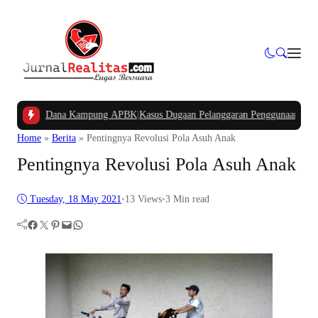
ongan Dana Kampung APBK
|
Kasus Dugaan Pelanggaran Penggunaan Jalur Utilita
Home
»
Berita
»
Pentingnya Revolusi Pola Asuh Anak
Pentingnya Revolusi Pola Asuh Anak
Tuesday, 18 May 2021
•
13
Views
•
3 Min read
Facebook
Twitter
Pinterest
Mail
WhatsApp