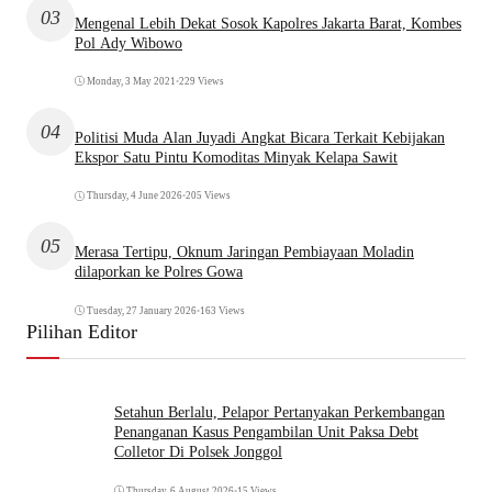
03
Mengenal Lebih Dekat Sosok Kapolres Jakarta Barat, Kombes
Pol Ady Wibowo
Monday, 3 May 2021
•
229 Views
04
Politisi Muda Alan Juyadi Angkat Bicara Terkait Kebijakan
Ekspor Satu Pintu Komoditas Minyak Kelapa Sawit
Thursday, 4 June 2026
•
205 Views
05
Merasa Tertipu, Oknum Jaringan Pembiayaan Moladin
dilaporkan ke Polres Gowa
Tuesday, 27 January 2026
•
163 Views
Pilihan Editor
Setahun Berlalu, Pelapor Pertanyakan Perkembangan
Penanganan Kasus Pengambilan Unit Paksa Debt
Colletor Di Polsek Jonggol
Thursday, 6 August 2026
•
15 Views