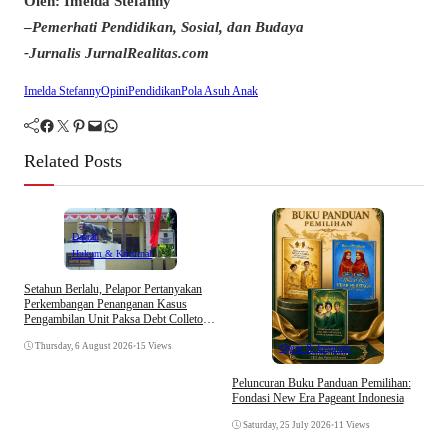
Oleh: Imelda Stefanny
–
Pemerhati Pendidikan, Sosial, dan Budaya
-Jurnalis JurnalRealitas.com
Imelda Stefanny
Opini
Pendidikan
Pola Asuh Anak
Facebook
Twitter
Pinterest
Mail
WhatsApp
Related Posts
Daerah
Hukum & Kriminal
A
Setahun Berlalu, Pelapor Pertanyakan
K
Perkembangan Penanganan Kasus
T
Pengambilan Unit Paksa Debt Colletor
Di Polsek Jonggol
Thursday, 6 August 2026
•
15 Views
Opini & Inspirasi
Peluncuran Buku Panduan Pemilihan:
Fondasi New Era Pageant Indonesia
Saturday, 25 July 2026
•
11 Views