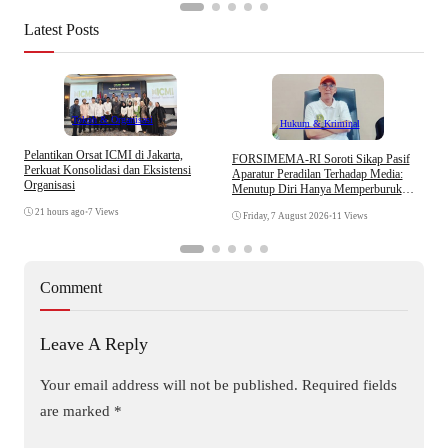
Latest Posts
Tokoh & Organisasi
Hukum & Kriminal
Pelantikan Orsat ICMI di Jakarta,
S
​FORSIMEMA-RI Soroti Sikap Pasif
Perkuat Konsolidasi dan Eksistensi
B
Aparatur Peradilan Terhadap Media:
Organisasi
W
Menutup Diri Hanya Memperburuk
Citra Lembaga
21 hours ago
•
7 Views
Friday, 7 August 2026
•
11 Views
Comment
Leave A Reply
Your email address will not be published.
Required fields
are marked
*