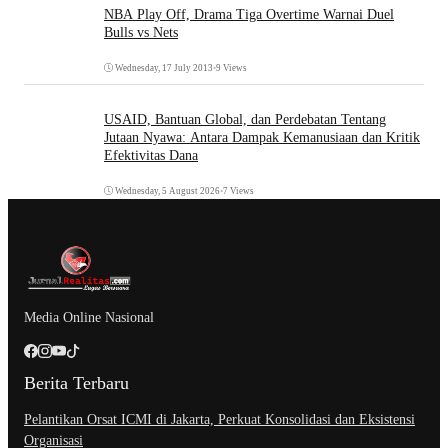
NBA Play Off, Drama Tiga Overtime Warnai Duel
Bulls vs Nets
Wednesday, 17 July 2013
•
9 Views
USAID, Bantuan Global, dan Perdebatan Tentang
Jutaan Nyawa: Antara Dampak Kemanusiaan dan Kritik
Efektivitas Dana
Wednesday, 5 August 2026
•
7 Views
Media Online Nasional
Berita Terbaru
Pelantikan Orsat ICMI di Jakarta, Perkuat Konsolidasi dan Eksistensi
Organisasi