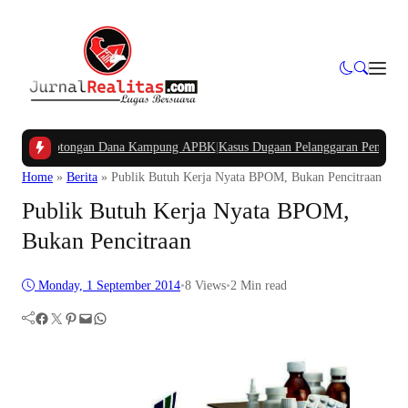
kan Potongan Dana Kampung APBK
|
Kasus Dugaan Pelanggaran Penggunaan Jalu
Home
»
Berita
»
Publik Butuh Kerja Nyata BPOM, Bukan Pencitraan
Publik Butuh Kerja Nyata BPOM,
Bukan Pencitraan
Monday, 1 September 2014
•
8
Views
•
2 Min read
Facebook
Twitter
Pinterest
Mail
WhatsApp