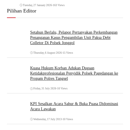
Tuesday, 27 January 2026
•
163 Views
Pilihan Editor
Setahun Berlalu, Pelapor Pertanyakan Perkembangan
Penanganan Kasus Pengambilan Unit Paksa Debt
Colletor Di Polsek Jonggol
Thursday, 6 August 2026
•
15 Views
Kuasa Hukum Korban Adukan Dugaan
Ketidakprofesionalan Penyidik Polsek Pagedangan ke
Propam Polres Tangsel
Friday, 31 July 2026
•
10 Views
KPI Sesalkan Acara Sahur & Buka Puasa Didominasi
Acara Lawakan
Wednesday, 17 July 2013
•
10 Views