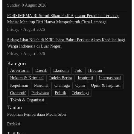
Sunday, 9 August 2026
​FORSIMEMA-RI Soroti Sikap Pasif Aparatur Peradilan Terhadap
Media: Menutup Diri Hanya Memperburuk Citra Lembaga
Friday, 7 August 2026
Sidang Isbat Nikah di KJRI Johor Bahru Perkuat Akses Keadilan bagi
Warga Indonesia di Luar Negeri
Friday, 7 August 2026
Kategori
Advertorial
Daerah
Ekonomi
Foto
Hiburan
Hukum & Kriminal
Indeks Berita
Inspiratif
Internasional
Kepolisian
Nasional
Olahraga
Opini
Opini & Inspirasi
Otomotif
Pariwisata
Politik
Teknologi
Tokoh & Organisasi
Tautan
Pedoman Pemberitaan Media Siber
Redaksi
Tarif Iklan