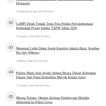
Perkapolri
Wednesday, 29 April 2026
•
268 Views
02
GaMPI Desak Tindak Tegas Para Pelaku Penyalahgunaan
Kekuasaan Proses Seleksi TAPM Tahun 2026
Saturday, 27 June 2026
•
252 Views
03
Mengenal Lebih Dekat Sosok Kapolres Jakarta Barat, Kombes
Pol Ady Wibowo
Monday, 3 May 2021
•
225 Views
04
Politisi Muda Alan Juyadi Angkat Bicara Terkait Kebijakan
Ekspor Satu Pintu Komoditas Minyak Kelapa Sawit
Thursday, 4 June 2026
•
205 Views
05
Merasa Tertipu, Oknum Jaringan Pembiayaan Moladin
dilaporkan ke Polres Gowa