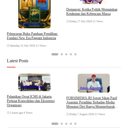
D
Demagogi: Ketika Politik Memainkan
I
Ketakutan dan Kebencian Massa
g
t
Friday, 17 July 2026
•
11 Views
Opini & Inspirasi
Peluncuran Buku Panduan Pemilihan:
Fondasi New Era Pageant Indonesia
Saturday, 25 July 2026
•
11 Views
Latest Posts
Tokoh & Organisasi
Hukum & Kriminal
Pelantikan Orsat ICMI di Jakarta,
S
​FORSIMEMA-RI Soroti Sikap Pasif
Perkuat Konsolidasi dan Eksistensi
B
Aparatur Peradilan Terhadap Media:
Organisasi
W
Menutup Diri Hanya Memperburuk
Citra Lembaga
1 hours ago
•
4 Views
Friday, 7 August 2026
•
11 Views