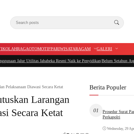
TIK
OLAHRAGA
OTOMOTIF
PARIWISATA
RAGAM
GALERI
litas Jababeka Resmi Naik ke Penyidikan
|
Belum Setahun Aspal Sudah Rusak, K
Berita Populer
an Pelaksanaan Diawasi Secara Ketat
utuskan Larangan
si Secara Ketat
01
Prosedur Surat P
Perkapolri
Wednesday, 29 Apr