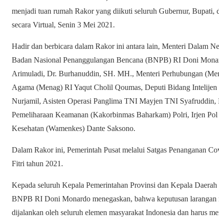
menjadi tuan rumah Rakor yang diikuti seluruh Gubernur, Bupati, 
secara Virtual, Senin 3 Mei 2021.
Hadir dan berbicara dalam Rakor ini antara lain, Menteri Dalam
Badan Nasional Penanggulangan Bencana (BNPB) RI Doni Monard
Arimuladi, Dr. Burhanuddin, SH. MH., Menteri Perhubungan (Me
Agama (Menag) RI Yaqut Cholil Qoumas, Deputi Bidang Intelije
Nurjamil, Asisten Operasi Panglima TNI Mayjen TNI Syafruddin
Pemeliharaan Keamanan (Kakorbinmas Baharkam) Polri, Irjen Po
Kesehatan (Wamenkes) Dante Saksono.
Dalam Rakor ini, Pemerintah Pusat melalui Satgas Penanganan Cov
Fitri tahun 2021.
Kepada seluruh Kepala Pemerintahan Provinsi dan Kepala Daerah
BNPB RI Doni Monardo menegaskan, bahwa keputusan larangan mu
dijalankan oleh seluruh elemen masyarakat Indonesia dan harus me