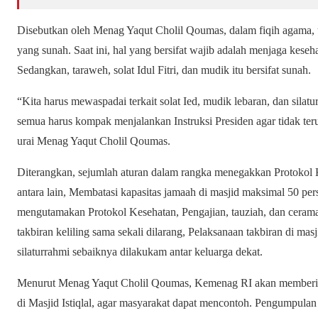
Disebutkan oleh Menag Yaqut Cholil Qoumas, dalam fiqih agama,
yang sunah. Saat ini, hal yang bersifat wajib adalah menjaga keseha
Sedangkan, taraweh, solat Idul Fitri, dan mudik itu bersifat sunah.
“Kita harus mewaspadai terkait solat Ied, mudik lebaran, dan silat
semua harus kompak menjalankan Instruksi Presiden agar tidak teru
urai Menag Yaqut Cholil Qoumas.
Diterangkan, sejumlah aturan dalam rangka menegakkan Protokol 
antara lain, Membatasi kapasitas jamaah di masjid maksimal 50 pers
mengutamakan Protokol Kesehatan, Pengajian, tauziah, dan ceramah
takbiran keliling sama sekali dilarang, Pelaksanaan takbiran di masj
silaturrahmi sebaiknya dilakukam antar keluarga dekat.
Menurut Menag Yaqut Cholil Qoumas, Kemenag RI akan memberika
di Masjid Istiqlal, agar masyarakat dapat mencontoh. Pengumpulan 