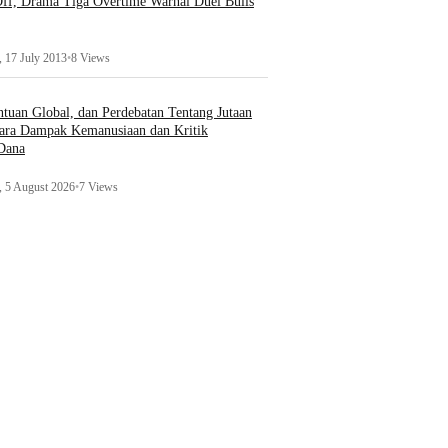
ff, Drama Tiga Overtime Warnai Duel Bulls
 17 July 2013
•
8 Views
uan Global, dan Perdebatan Tentang Jutaan
ara Dampak Kemanusiaan dan Kritik
 Dana
 5 August 2026
•
7 Views