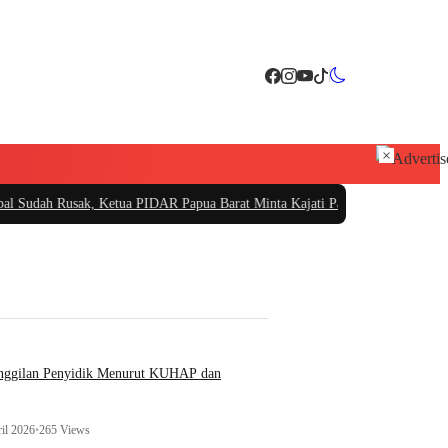
×
etua PIDAR Papua Barat Minta Kajati Papua Periksa PT. Fajar Papua
|
PT Sara
anggilan Penyidik Menurut KUHAP dan
il 2026
•
265 Views