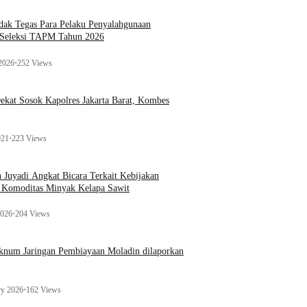
ak Tegas Para Pelaku Penyalahgunaan
 Seleksi TAPM Tahun 2026
 2026
•
252 Views
kat Sosok Kapolres Jakarta Barat, Kombes
021
•
223 Views
n Juyadi Angkat Bicara Terkait Kebijakan
u Komoditas Minyak Kelapa Sawit
2026
•
204 Views
Oknum Jaringan Pembiayaan Moladin dilaporkan
ry 2026
•
162 Views