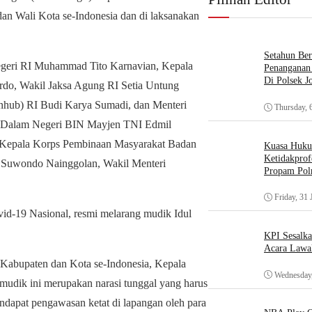
dan Wali Kota se-Indonesia dan di laksanakan
Setahun Ber
 Negeri RI Muhammad Tito Karnavian, Kepala
Penanganan 
Di Polsek J
o, Wakil Jaksa Agung RI Setia Untung
nhub) RI Budi Karya Sumadi, dan Menteri
Thursday, 
n Dalam Negeri BIN Mayjen TNI Edmil
, Kepala Korps Pembinaan Masyarakat Badan
Kuasa Huk
Ketidakprof
l Suwondo Nainggolan, Wakil Menteri
Propam Polr
Friday, 31 
id-19 Nasional, resmi melarang mudik Idul
KPI Sesalk
Acara Lawa
 Kabupaten dan Kota se-Indonesia, Kepala
Wednesday,
dik ini merupakan narasi tunggal yang harus
ndapat pengawasan ketat di lapangan oleh para