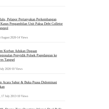
lalu, Pelapor Pertanyakan Perkembangan
Kasus Pengambilan Unit Paksa Debt Colletor
onggol
6 August 2026
•
14 Views
um Korban Adukan Dugaan
esionalan Penyidik Polsek Pagedangan ke
es Tangsel
July 2026
•
10 Views
an Acara Sahur & Buka Puasa Didominasi
kan
 17 July 2013
•
10 Views