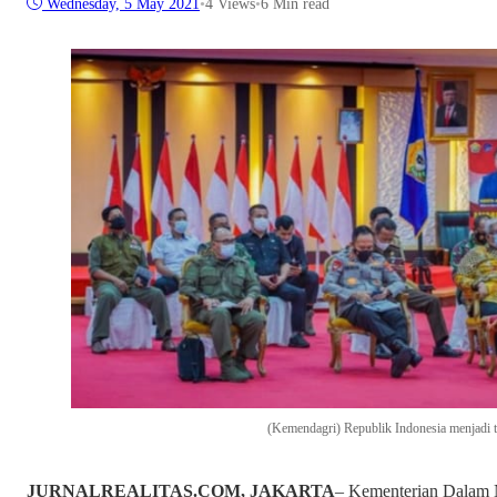
Wednesday, 5 May 2021
•
4
Views
•
6 Min read
(Kemendagri) Republik Indonesia menjadi 
JURNALREALITAS.COM, JAKARTA
– Kementerian Dalam 