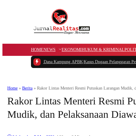
HOME
NEWS
EKONOMI
HUKUM & KRIMINAL
POLI
Potongan Dana Kampung APBK
|
Kasus Dugaan Pelanggaran Penggunaan Jalur Uti
Home
»
Berita
»
Rakor Lintas Menteri Resmi Putuskan Larangan Mudik, d
Rakor Lintas Menteri Resmi P
Mudik, dan Pelaksanaan Diawa