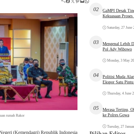
Facebook
Twitter
Pinterest
Mail
WhatsApp
02
GaMPI Desak Tind
Kekuasaan Proses
Saturday, 27 June
03
Mengenal Lebih De
Pol Ady Wibowo
Monday, 3 May 2
04
Politisi Muda Ala
Ekspor Satu Pint
Thursday, 4 June 
05
Merasa Tertipu, 
ke Polres Gowa
tuan rumah Rakor
Tuesday, 27 Janua
Negeri (Kemendagri) Republik Indonesia
Pilihan Editor