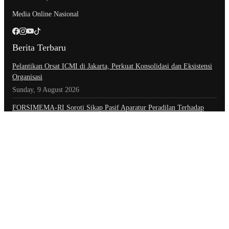
Media Online Nasional
Berita Terbaru
Pelantikan Orsat ICMI di Jakarta, Perkuat Konsolidasi dan Eksistensi
Organisasi
Sunday, 9 August 2026
​FORSIMEMA-RI Soroti Sikap Pasif Aparatur Peradilan Terhadap
Media: Menutup Diri Hanya Memperburuk Citra Lembaga
Friday, 7 August 2026
Sidang Isbat Nikah di KJRI Johor Bahru Perkuat Akses Keadilan bagi
Warga Indonesia di Luar Negeri
Friday, 7 August 2026
Kategori
Advertorial
Daerah
Ekonomi
Foto
Hiburan
Hukum & Kriminal
Indeks Berita
Inspiratif
Internasional
Kepolisian
Nasional
Olahraga
Opini
Opini & Inspirasi