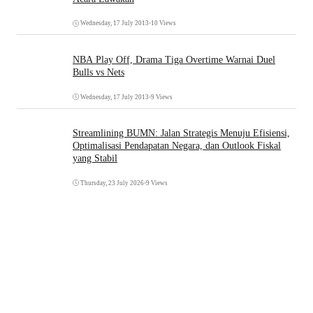
Wednesday, 17 July 2013
•
10 Views
NBA Play Off, Drama Tiga Overtime Warnai Duel
Bulls vs Nets
Wednesday, 17 July 2013
•
9 Views
Streamlining BUMN: Jalan Strategis Menuju Efisiensi,
Optimalisasi Pendapatan Negara, dan Outlook Fiskal
yang Stabil
Thursday, 23 July 2026
•
9 Views