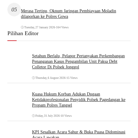
05
Merasa Tertipu, Oknum Jaringan Pembiayaan Moladin
dilaporkan ke Polres Gowa
Tuesday, 27 January 2026
•
164 Views
Pilihan Editor
Setahun Berlalu, Pelapor Pertanyakan Perkembangan
Penanganan Kasus Pengambilan Unit Paksa Debt
Colletor Di Polsek Jonggol
Thursday, 6 August 2026
•
15 Views
Kuasa Hukum Korban Adukan Dugaan
Ketidakprofesionalan Penyidik Polsek Pagedangan ke
Propam Polres Tangsel
Friday, 31 July 2026
•
10 Views
KPI Sesalkan Acara Sahur & Buka Puasa Didominasi
Acara Lawakan