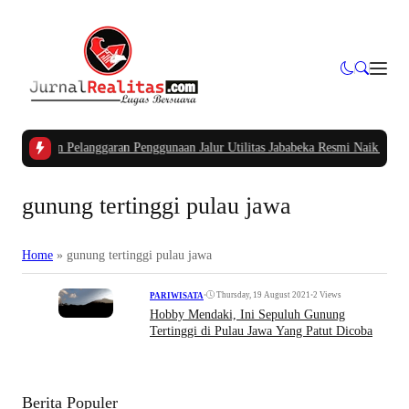
s Dugaan Pelanggaran Penggunaan Jalur Utilitas Jababeka Resmi Naik ke Peny
gunung tertinggi pulau jawa
Home
»
gunung tertinggi pulau jawa
•
Thursday, 19 August 2021
•
2 Views
PARIWISATA
Hobby Mendaki, Ini Sepuluh Gunung
Tertinggi di Pulau Jawa Yang Patut Dicoba
Berita Populer