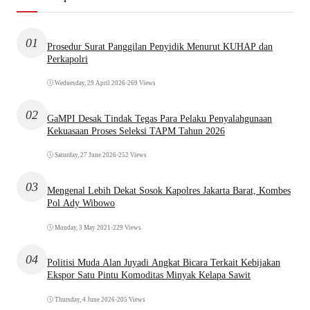
01
Prosedur Surat Panggilan Penyidik Menurut KUHAP dan
Perkapolri
Wednesday, 29 April 2026
•
269 Views
02
GaMPI Desak Tindak Tegas Para Pelaku Penyalahgunaan
Kekuasaan Proses Seleksi TAPM Tahun 2026
Saturday, 27 June 2026
•
252 Views
03
Mengenal Lebih Dekat Sosok Kapolres Jakarta Barat, Kombes
Pol Ady Wibowo
Monday, 3 May 2021
•
229 Views
04
Politisi Muda Alan Juyadi Angkat Bicara Terkait Kebijakan
Ekspor Satu Pintu Komoditas Minyak Kelapa Sawit
Thursday, 4 June 2026
•
205 Views