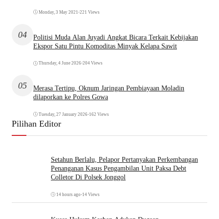
Monday, 3 May 2021
•
221 Views
04
Politisi Muda Alan Juyadi Angkat Bicara Terkait Kebijakan
Ekspor Satu Pintu Komoditas Minyak Kelapa Sawit
Thursday, 4 June 2026
•
204 Views
05
Merasa Tertipu, Oknum Jaringan Pembiayaan Moladin
dilaporkan ke Polres Gowa
Tuesday, 27 January 2026
•
162 Views
Pilihan Editor
Setahun Berlalu, Pelapor Pertanyakan Perkembangan
Penanganan Kasus Pengambilan Unit Paksa Debt
Colletor Di Polsek Jonggol
14 hours ago
•
14 Views