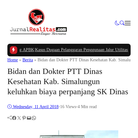
mpung APBK
|
Kasus Dugaan Pelanggaran Penggunaan Jalur Utilitas Jababeka Re
Home
»
Berita
»
Bidan dan Dokter PTT Dinas Kesehatan Kab. Simalungun
Bidan dan Dokter PTT Dinas
Kesehatan Kab. Simalungun
keluhkan biaya perpanjang SK Dinas
Wednesday, 11 April 2018
•
16
Views
•
4 Min read
Facebook
Twitter
Pinterest
Mail
WhatsApp