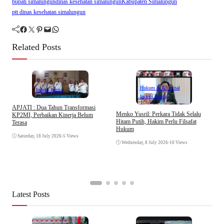
bupati simalungun
dinas kesehatan simalungun
Kabupaten Simalungun
ptt dinas kesehatan simalungun
Facebook
Twitter
Pinterest
Mail
WhatsApp
Related Posts
Hukum & Kriminal
Indeks Berita
Indeks Berita
APJATI : Dua Tahun Transformasi
D
Menko Yusril: Perkara Tidak Selalu
KP2MI, Perbaikan Kinerja Belum
k
Hitam Putih, Hakim Perlu Filsafat
Terasa
A
Hukum
I
Saturday, 18 July 2026
•
5 Views
Wednesday, 8 July 2026
•
10 Views
Latest Posts