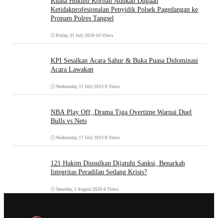
Kuasa Hukum Korban Adukan Dugaan
Ketidakprofesionalan Penyidik Polsek Pagedangan ke
Propam Polres Tangsel
Friday, 31 July 2026
•
10 Views
KPI Sesalkan Acara Sahur & Buka Puasa Didominasi
Acara Lawakan
Wednesday, 17 July 2013
•
9 Views
NBA Play Off, Drama Tiga Overtime Warnai Duel
Bulls vs Nets
Wednesday, 17 July 2013
•
8 Views
121 Hakim Diusulkan Dijatuhi Sanksi, Benarkah
Integritas Peradilan Sedang Krisis?
Saturday, 1 August 2026
•
6 Views