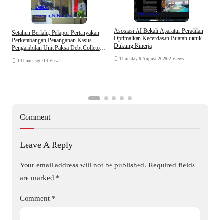
Daerah
Teknologi
Hukum & Kriminal
Asosiasi AI Bekali Aparatur Peradilan
Setahun Berlalu, Pelapor Pertanyakan
B
Optimalkan Kecerdasan Buatan untuk
Perkembangan Penanganan Kasus
D
Dukung Kinerja
Pengambilan Unit Paksa Debt Colletor
A
Di Polsek Jonggol
Thursday, 6 August 2026
•
2 Views
14 hours ago
•
14 Views
Comment
Leave A Reply
Your email address will not be published.
Required fields
are marked
*
Comment
*