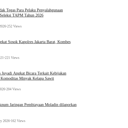
ak Tegas Para Pelaku Penyalahgunaan
 Seleksi TAPM Tahun 2026
 2026
•
252 Views
kat Sosok Kapolres Jakarta Barat, Kombes
021
•
221 Views
n Juyadi Angkat Bicara Terkait Kebijakan
u Komoditas Minyak Kelapa Sawit
2026
•
204 Views
Oknum Jaringan Pembiayaan Moladin dilaporkan
ry 2026
•
162 Views