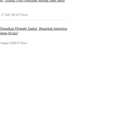
ff, Drama Tiga Overtime Warnai Duel Bulls
 17 July 2013
•
8 Views
iusulkan Dijatuhi Sanksi, Benarkah Integritas
edang Krisis?
1 August 2026
•
6 Views