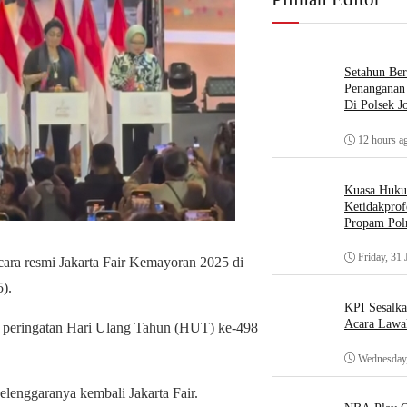
Setahun Ber
Penanganan 
Di Polsek J
12 hours a
Kuasa Huk
Ketidakprof
Propam Polr
Friday, 31 
a resmi Jakarta Fair Kemayoran 2025 di
).
KPI Sesalk
Acara Lawa
an peringatan Hari Ulang Tahun (HUT) ke-498
Wednesday,
lenggaranya kembali Jakarta Fair.