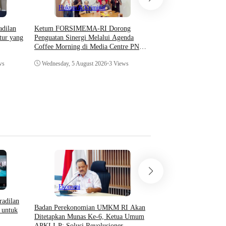
Hukum & Kriminal
Hukum & Krimin
adilan
​Ketum FORSIMEMA-RI Dorong
Mahkamah Agung Jelas
tur yang
Penguatan Sinergi Melalui Agenda
Dugaan Pelanggaran H
Coffee Morning di Media Centre PN
Sampaikan Permintaan
dan Pengadilan Tingkat Banding
ws
Wednesday, 5 August 2026
•
3 Views
Monday, 3 August 2026
•
Ekonomi
radilan
Badan Perekonomian UMKM RI Akan
 untuk
Opini
Ditetapkan Munas Ke-6, Ketua Umum
APKLI-P: Solusi Revolusioner