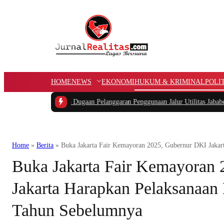
HOME
NEWS
EKONOMI
HUKUM & KRIMINAL
POLI
|
Kasus Dugaan Pelanggaran Penggunaan Jalur Utilitas Jababeka Resmi Naik ke
Home
»
Berita
»
Buka Jakarta Fair Kemayoran 2025, Gubernur DKI Jakar
Buka Jakarta Fair Kemayoran
Jakarta Harapkan Pelaksanaan 
Tahun Sebelumnya