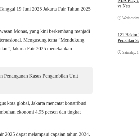
NBA Play O
vs Nets
Tanggal 19 Juni 2025 Jakarta Fair Tahun 2025
Wednesday,
 kawasan Monas, yang kini berkembang menjadi
121 Hakim D
internasional. Mengusung tema “Mendukung
Peradilan S
utan”, Jakarta Fair 2025 menekankan
Saturday, 
an Penanganan Kasus Pengambilan Unit
us kota global, Jakarta mencatat konstribusi
umbuhan ekonomi 4,95 persen dan tingkat
air 2025 dapat melampaui capaian tahun 2024.