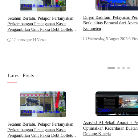
Hukum & Kriminal
Daerah
Hukum & Kriminal
Dirjen Badilum: Pelayanan Per
Setahun Berlalu, Pelapor Pertanyakan
Berkualitas Berawal dari Apara
Perkembangan Penanganan Kasus
Kompeten
Pengambilan Unit Paksa Debt Colletor
Di Polsek Jonggol
Wednesday, 5 August 2026
•
3 Vie
12 hours ago
•
14 Views
Latest Posts
Teknologi
Daerah
Hukum & Kriminal
Asosiasi AI Bekali Aparatur Pe
Setahun Berlalu, Pelapor Pertanyakan
Optimalkan Kecerdasan Buatan
Perkembangan Penanganan Kasus
Dukung Kinerja
Pengambilan Unit Paksa Debt Colletor