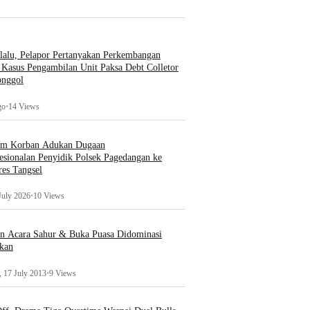
lalu, Pelapor Pertanyakan Perkembangan
Kasus Pengambilan Unit Paksa Debt Colletor
onggol
go
•
14 Views
um Korban Adukan Dugaan
esionalan Penyidik Polsek Pagedangan ke
es Tangsel
July 2026
•
10 Views
an Acara Sahur & Buka Puasa Didominasi
kan
 17 July 2013
•
9 Views