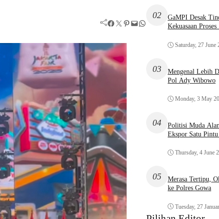
02
GaMPI Desak Tind
Facebook
Twitter
Pinterest
Mail
WhatsApp
Kekuasaan Proses
Saturday, 27 June
03
Mengenal Lebih De
Pol Ady Wibowo
Monday, 3 May 2
04
Politisi Muda Ala
Ekspor Satu Pint
Thursday, 4 June 
05
Merasa Tertipu, 
ke Polres Gowa
Tuesday, 27 Janua
Pilihan Editor