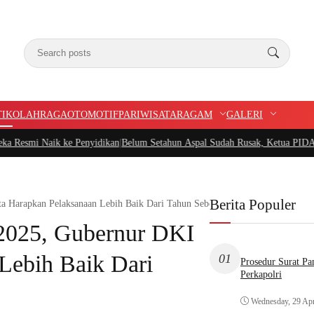
TIK
OLAHRAGA
OTOMOTIF
PARIWISATA
RAGAM
GALERI
 Penyidikan
|
Belum Setahun Aspal Sudah Rusak, Ketua PIDAR Papua Barat Mint
Berita Populer
ta Harapkan Pelaksanaan Lebih Baik Dari Tahun Sebelumnya
 2025, Gubernur DKI
Lebih Baik Dari
01
Prosedur Surat P
Perkapolri
Wednesday, 29 Apr