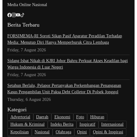
Media Online Nasional
Berita Terbaru
​FORSIMEMA-RI Soroti Sikap Pasif Aparatur Peradilan Terhadap
Media: Menutup Diri Hanya Memperburuk Citra Lembaga
Friday, 7 August 2026
Sidang Isbat Nikah di KJRI Johor Bahru Perkuat Akses Keadilan bagi
Warga Indonesia di Luar Negeri
Friday, 7 August 2026
Setahun Berlalu, Pelapor Pertanyakan Perkembangan Penanganan
Kasus Pengambilan Unit Paksa Debt Colletor Di Polsek Jonggol
Thursday, 6 August 2026
Kategori
Advertorial
Daerah
Ekonomi
Foto
Hiburan
Hukum & Kriminal
Indeks Berita
Inspiratif
Internasional
Kepolisian
Nasional
Olahraga
Opini
Opini & Inspirasi