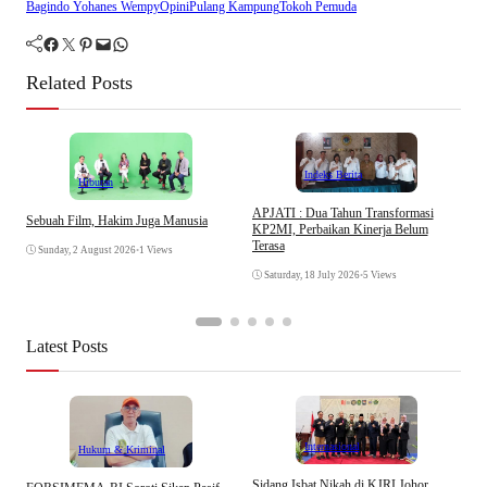
Bagindo Yohanes Wempy
Opini
Pulang Kampung
Tokoh Pemuda
Facebook
Twitter
Pinterest
Mail
WhatsApp
Related Posts
Indeks Berita
Hiburan
APJATI : Dua Tahun Transformasi
Sebuah Film, Hakim Juga Manusia
M
KP2MI, Perbaikan Kinerja Belum
H
Terasa
Sunday, 2 August 2026
•
1 Views
H
Saturday, 18 July 2026
•
5 Views
Latest Posts
Internasional
Hukum & Kriminal
S
Sidang Isbat Nikah di KJRI Johor