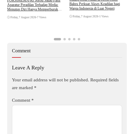
​FORSIMEMA-RI Soroti Sikap Pasif
P
Bahru Perkuat Akses Keadilan bagi
Aparatur Peradilan Terhadap Media:
P
Warga Indonesia di Luar Negeri
Menutup Diri Hanya Memperburuk
D
Citra Lembaga
Friday, 7 August 2026
•
1 Views
Friday, 7 August 2026
•
7 Views
Comment
Leave A Reply
Your email address will not be published.
Required fields
are marked
*
Comment
*