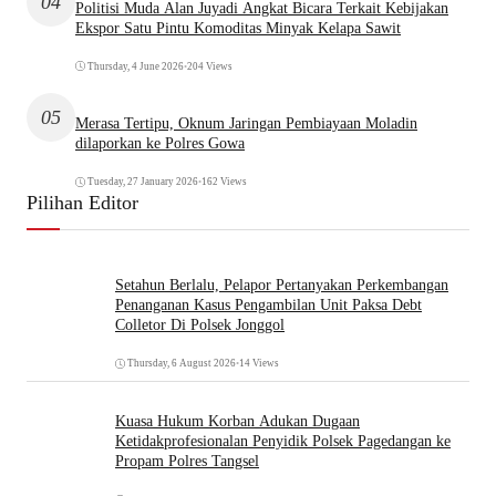
04
Politisi Muda Alan Juyadi Angkat Bicara Terkait Kebijakan
Ekspor Satu Pintu Komoditas Minyak Kelapa Sawit
Thursday, 4 June 2026
•
204 Views
05
Merasa Tertipu, Oknum Jaringan Pembiayaan Moladin
dilaporkan ke Polres Gowa
Tuesday, 27 January 2026
•
162 Views
Pilihan Editor
Setahun Berlalu, Pelapor Pertanyakan Perkembangan
Penanganan Kasus Pengambilan Unit Paksa Debt
Colletor Di Polsek Jonggol
Thursday, 6 August 2026
•
14 Views
Kuasa Hukum Korban Adukan Dugaan
Ketidakprofesionalan Penyidik Polsek Pagedangan ke
Propam Polres Tangsel