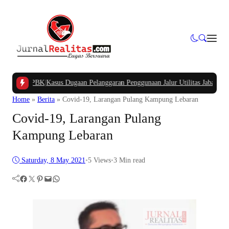
ng APBK
|
Kasus Dugaan Pelanggaran Penggunaan Jalur Utilitas Jababeka Resmi
Home
»
Berita
»
Covid-19, Larangan Pulang Kampung Lebaran
Covid-19, Larangan Pulang
Kampung Lebaran
Saturday, 8 May 2021
•
5
Views
•
3 Min read
Facebook
Twitter
Pinterest
Mail
WhatsApp