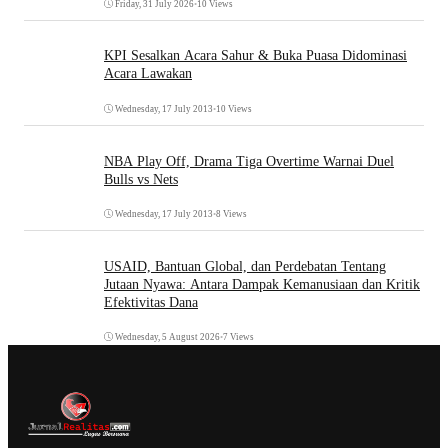
Friday, 31 July 2026
•
10 Views
KPI Sesalkan Acara Sahur & Buka Puasa Didominasi
Acara Lawakan
Wednesday, 17 July 2013
•
10 Views
NBA Play Off, Drama Tiga Overtime Warnai Duel
Bulls vs Nets
Wednesday, 17 July 2013
•
8 Views
USAID, Bantuan Global, dan Perdebatan Tentang
Jutaan Nyawa: Antara Dampak Kemanusiaan dan Kritik
Efektivitas Dana
Wednesday, 5 August 2026
•
7 Views