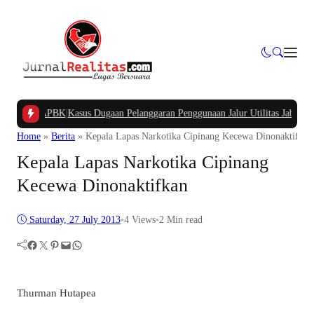
mpung APBK
|
Kasus Dugaan Pelanggaran Penggunaan Jalur Utilitas Jababeka Res
Home
»
Berita
»
Kepala Lapas Narkotika Cipinang Kecewa Dinonaktifkan
Kepala Lapas Narkotika Cipinang
Kecewa Dinonaktifkan
Saturday, 27 July 2013
•
4
Views
•
2 Min read
Facebook
Twitter
Pinterest
Mail
WhatsApp
Thurman Hutapea