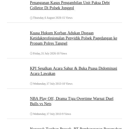
Penanganan Kasus Pengambilan Unit Paksa Debt
Colletor Di Polsek Jonggol
Thursday, 6 August 2026
•
15 Views
Kuasa Hukum Korban Adukan Dugaan
Ketidakprofesionalan Penyidik Polsek Pagedangan ke
Propam Polres Tangsel
Friday, 31 July 2026
•
10 Views
KPI Sesalkan Acara Sahur & Buka Puasa Didominasi
Acara Lawakan
Wednesday, 17 July 2013
•
10 Views
NBA Play Off, Drama Tiga Overtime Warnai Duel
Bulls vs Nets
Wednesday, 17 July 2013
•
9 Views