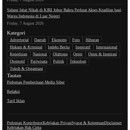
Sidang Isbat Nikah di KJRI Johor Bahru Perkuat Akses Keadilan bagi
Warga Indonesia di Luar Negeri
Friday, 7 August 2026
Kategori
Advertorial
Daerah
Ekonomi
Foto
Hiburan
Hukum & Kriminal
Indeks Berita
Inspiratif
Internasional
Kepolisian
Nasional
Olahraga
Opini
Opini & Inspirasi
Otomotif
Pariwisata
Politik
Teknologi
Tokoh & Organisasi
Tautan
Pedoman Pemberitaan Media Siber
Redaksi
Tarif Iklan
Pedoman Kontributor
Kebijakan Privasi
Syarat & Ketentuan
Disclaimer
Kebijakan Hak Cipta