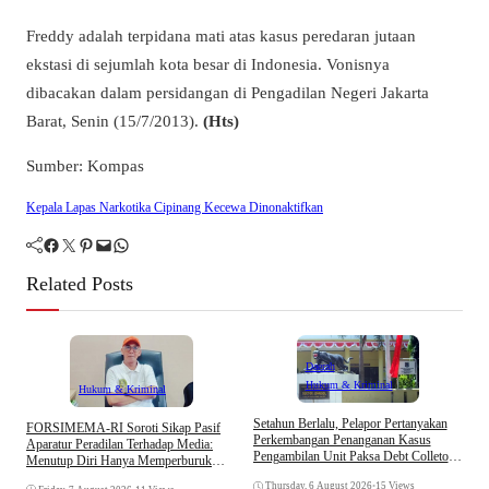
Freddy adalah terpidana mati atas kasus peredaran jutaan
ekstasi di sejumlah kota besar di Indonesia. Vonisnya
dibacakan dalam persidangan di Pengadilan Negeri Jakarta
Barat, Senin (15/7/2013).
(Hts)
Sumber: Kompas
Kepala Lapas Narkotika Cipinang Kecewa Dinonaktifkan
Facebook
Twitter
Pinterest
Mail
WhatsApp
Related Posts
Daerah
Hukum & Kriminal
Hukum & Kriminal
D
Setahun Berlalu, Pelapor Pertanyakan
​FORSIMEMA-RI Soroti Sikap Pasif
B
Perkembangan Penanganan Kasus
Aparatur Peradilan Terhadap Media:
K
Pengambilan Unit Paksa Debt Colletor
Menutup Diri Hanya Memperburuk
Di Polsek Jonggol
Citra Lembaga
Thursday, 6 August 2026
•
15 Views