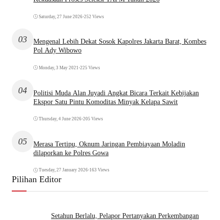
Saturday, 27 June 2026
•
252 Views
03
Mengenal Lebih Dekat Sosok Kapolres Jakarta Barat, Kombes
Pol Ady Wibowo
Monday, 3 May 2021
•
225 Views
04
Politisi Muda Alan Juyadi Angkat Bicara Terkait Kebijakan
Ekspor Satu Pintu Komoditas Minyak Kelapa Sawit
Thursday, 4 June 2026
•
205 Views
05
Merasa Tertipu, Oknum Jaringan Pembiayaan Moladin
dilaporkan ke Polres Gowa
Tuesday, 27 January 2026
•
163 Views
Pilihan Editor
Setahun Berlalu, Pelapor Pertanyakan Perkembangan