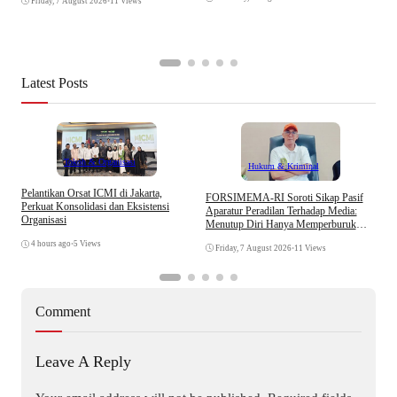
Friday, 7 August 2026
•
11 Views
Latest Posts
Tokoh & Organisasi
Hukum & Kriminal
Pelantikan Orsat ICMI di Jakarta,
S
​FORSIMEMA-RI Soroti Sikap Pasif
Perkuat Konsolidasi dan Eksistensi
B
Aparatur Peradilan Terhadap Media:
Organisasi
W
Menutup Diri Hanya Memperburuk
Citra Lembaga
4 hours ago
•
5 Views
Friday, 7 August 2026
•
11 Views
Comment
Leave A Reply