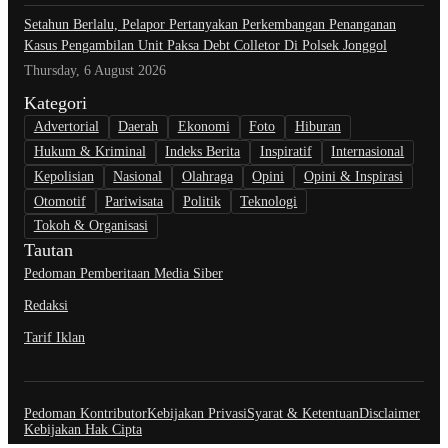
Setahun Berlalu, Pelapor Pertanyakan Perkembangan Penanganan
Kasus Pengambilan Unit Paksa Debt Colletor Di Polsek Jonggol
Thursday, 6 August 2026
Kategori
Advertorial
Daerah
Ekonomi
Foto
Hiburan
Hukum & Kriminal
Indeks Berita
Inspiratif
Internasional
Kepolisian
Nasional
Olahraga
Opini
Opini & Inspirasi
Otomotif
Pariwisata
Politik
Teknologi
Tokoh & Organisasi
Tautan
Pedoman Pemberitaan Media Siber
Redaksi
Tarif Iklan
Pedoman Kontributor
Kebijakan Privasi
Syarat & Ketentuan
Disclaimer
Kebijakan Hak Cipta