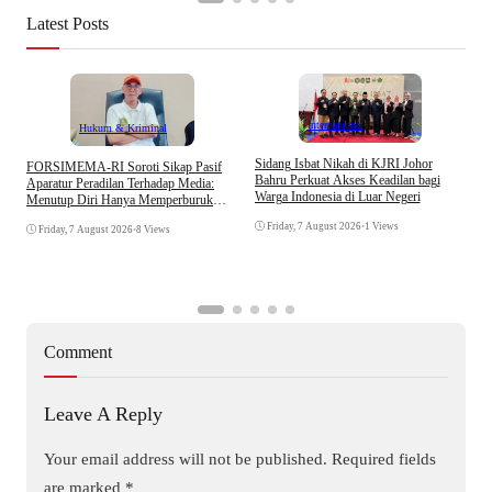
Latest Posts
Internasional
Hukum & Kriminal
S
Sidang Isbat Nikah di KJRI Johor
​FORSIMEMA-RI Soroti Sikap Pasif
P
Bahru Perkuat Akses Keadilan bagi
Aparatur Peradilan Terhadap Media:
P
Warga Indonesia di Luar Negeri
Menutup Diri Hanya Memperburuk
D
Citra Lembaga
Friday, 7 August 2026
•
1 Views
Friday, 7 August 2026
•
8 Views
Comment
Leave A Reply
Your email address will not be published.
Required fields
are marked
*