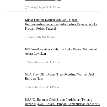
Thursday, 6 August 2026
•
15 Views
Kuasa Hukum Korban Adukan Dugaan
Ketidakprofesionalan Penyidik Polsek Pagedangan ke
Propam Polres Tangsel
Friday, 31 July 2026
•
10 Views
KPI Sesalkan Acara Sahur & Buka Puasa Didominasi
Acara Lawakan
Wednesday, 17 July 2013
•
10 Views
NBA Play Off, Drama Tiga Overtime Warnai Duel
Bulls vs Nets
Wednesday, 17 July 2013
•
8 Views
USAID, Bantuan Global, dan Perdebatan Tentang
Jutaan Nyawa: Antara Dampak Kemanusiaan dan Kritik