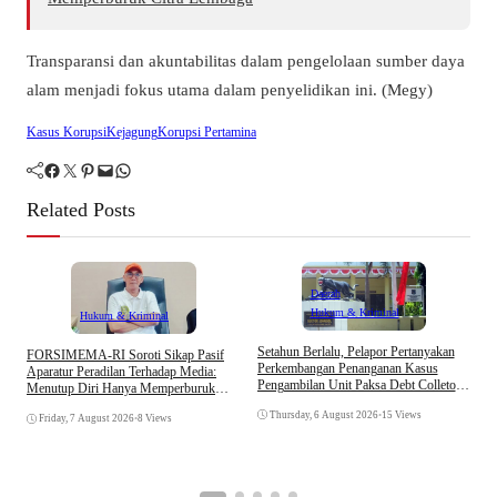
Transparansi dan akuntabilitas dalam pengelolaan sumber daya
alam menjadi fokus utama dalam penyelidikan ini. (Megy)
Kasus Korupsi
Kejagung
Korupsi Pertamina
Facebook
Twitter
Pinterest
Mail
WhatsApp
Related Posts
Daerah
Hukum & Kriminal
Hukum & Kriminal
D
Setahun Berlalu, Pelapor Pertanyakan
​FORSIMEMA-RI Soroti Sikap Pasif
B
Perkembangan Penanganan Kasus
Aparatur Peradilan Terhadap Media:
K
Pengambilan Unit Paksa Debt Colletor
Menutup Diri Hanya Memperburuk
Di Polsek Jonggol
Citra Lembaga
Thursday, 6 August 2026
•
15 Views
Friday, 7 August 2026
•
8 Views