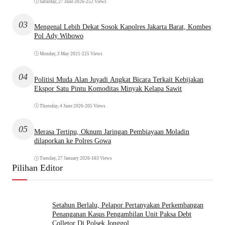
Saturday, 27 June 2026
•
252 Views
03
Mengenal Lebih Dekat Sosok Kapolres Jakarta Barat, Kombes
Pol Ady Wibowo
Monday, 3 May 2021
•
225 Views
04
Politisi Muda Alan Juyadi Angkat Bicara Terkait Kebijakan
Ekspor Satu Pintu Komoditas Minyak Kelapa Sawit
Thursday, 4 June 2026
•
205 Views
05
Merasa Tertipu, Oknum Jaringan Pembiayaan Moladin
dilaporkan ke Polres Gowa
Tuesday, 27 January 2026
•
163 Views
Pilihan Editor
Setahun Berlalu, Pelapor Pertanyakan Perkembangan
Penanganan Kasus Pengambilan Unit Paksa Debt
Colletor Di Polsek Jonggol