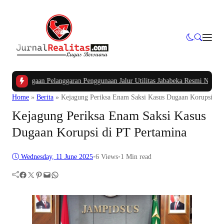
s Dugaan Pelanggaran Penggunaan Jalur Utilitas Jababeka Resmi Naik ke Peny
Home
»
Berita
»
Kejagung Periksa Enam Saksi Kasus Dugaan Korupsi di 
Kejagung Periksa Enam Saksi Kasus
Dugaan Korupsi di PT Pertamina
Wednesday, 11 June 2025
•
6
Views
•
1 Min read
Facebook
Twitter
Pinterest
Mail
WhatsApp