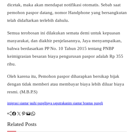
dicetak, maka akan mendapat notifikasi otomatis. Sebab saat
pemohon paspor datang, nomor Handphone yang bersangkutan
telah didaftarkan terlebih dahulu.
Semua terobosan ini dilakukan semata demi untuk kepuasan
masyarakat, dan diakhir penjelasannya, Jaya menyampaikan,
bahwa berdasarkan PP No. 10 Tahun 2015 tentang PNBP
keimigrasian besaran biaya pengurusan paspor adalah Rp 355
ribu.
Oleh karena itu, Pemohon paspor diharapkan bersikap bijak
dengan tidak memberi atau membayar biaya lebih diluar biaya
resmi. (M.B.P.S)
imigrasi siantar jauhi pungli
jaya saputra
kanim siantar brantas pungli
Facebook
Twitter
Pinterest
Mail
WhatsApp
Related Posts