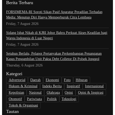
Berita Terbaru
​FORSIMEMA-RI Soroti Sikap Pasif Aparatur Peradilan Terhadap
Media: Menutup Diri Hanya Memperburuk Citra Lembaga
Friday, 7 August 2026
Sidang Isbat Nikah di KJRI Johor Bahru Perkuat Akses Keadilan bagi
Warga Indonesia di Luar Negeri
Friday, 7 August 2026
Setahun Berlalu, Pelapor Pertanyakan Perkembangan Penanganan
Kasus Pengambilan Unit Paksa Debt Colletor Di Polsek Jonggol
Thursday, 6 August 2026
Kategori
Advertorial
Daerah
Ekonomi
Foto
Hiburan
Hukum & Kriminal
Indeks Berita
Inspiratif
Internasional
Kepolisian
Nasional
Olahraga
Opini
Opini & Inspirasi
Otomotif
Pariwisata
Politik
Teknologi
Tokoh & Organisasi
Tautan