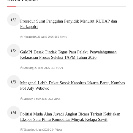
01
Prosedur Surat Panggilan Penyidik Menurut KUHAP dan
Perkapolri
Wednesday, 29 April 2026
•
265 Views
02
GaMPI Desak Tindak Tegas Para Pelaku Penyalahgunaan
Kekuasaan Proses Seleksi TAPM Tahun 2026
Saturday, 27 June 2026
•
252 Views
03
Mengenal Lebih Dekat Sosok Kapolres Jakarta Barat, Kombes
Pol Ady Wibowo
Monday, 3 May 2021
•
223 Views
04
Politisi Muda Alan Juyadi Angkat Bicara Terkait Kebijakan
Ekspor Satu Pintu Komoditas Minyak Kelapa Sawit
Thursday, 4 June 2026
•
204 Views