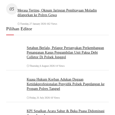
05
Merasa Tertipu, Oknum Jaringan Pembiayaan Moladin
dilaporkan ke Polres Gowa
Tuesday, 27 January 2026
•
162 Views
Pilihan Editor
Setahun Berlalu, Pelapor Pertanyakan Perkembangan
Penanganan Kasus Pengambilan Unit Paksa Debt
Colletor Di Polsek Jonggol
Thursday, 6 August 2026
•
14 Views
Kuasa Hukum Korban Adukan Dugaan
Ketidakprofesionalan Penyidik Polsek Pagedangan ke
Propam Polres Tangsel
Friday, 31 July 2026
•
10 Views
KPI Sesalkan Acara Sahur & Buka Puasa Didominasi