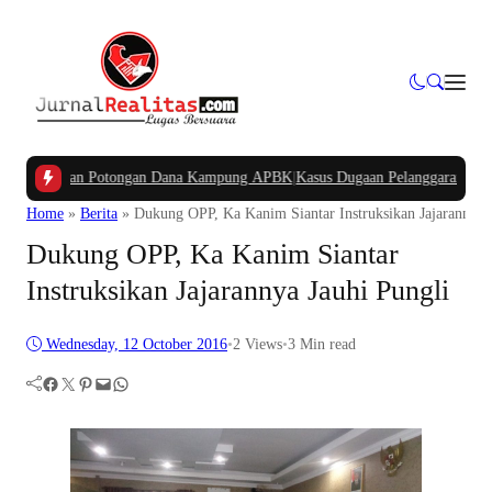
nyakan Potongan Dana Kampung APBK
|
Kasus Dugaan Pelanggaran Penggunaan Ja
Home
»
Berita
»
Dukung OPP, Ka Kanim Siantar Instruksikan Jajarannya 
Dukung OPP, Ka Kanim Siantar
Instruksikan Jajarannya Jauhi Pungli
Wednesday, 12 October 2016
•
2
Views
•
3 Min read
Facebook
Twitter
Pinterest
Mail
WhatsApp