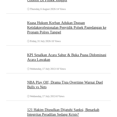
Colletor Di Polsek Jonggol
Thursday, 6 August 2026
•
14 Views
Kuasa Hukum Korban Adukan Dugaan
Ketidakprofesionalan Penyidik Polsek Pagedangan ke
Propam Polres Tangsel
Friday, 31 July 2026
•
10 Views
KPI Sesalkan Acara Sahur & Buka Puasa Didominasi
Acara Lawakan
Wednesday, 17 July 2013
•
10 Views
NBA Play Off, Drama Tiga Overtime Warnai Duel
Bulls vs Nets
Wednesday, 17 July 2013
•
8 Views
121 Hakim Diusulkan Dijatuhi Sanksi, Benarkah
Integritas Peradilan Sedang Krisis?