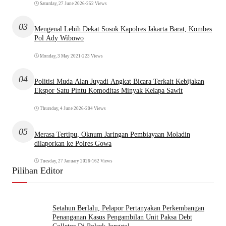
Saturday, 27 June 2026
•
252 Views
03
Mengenal Lebih Dekat Sosok Kapolres Jakarta Barat, Kombes
Pol Ady Wibowo
Monday, 3 May 2021
•
223 Views
04
Politisi Muda Alan Juyadi Angkat Bicara Terkait Kebijakan
Ekspor Satu Pintu Komoditas Minyak Kelapa Sawit
Thursday, 4 June 2026
•
204 Views
05
Merasa Tertipu, Oknum Jaringan Pembiayaan Moladin
dilaporkan ke Polres Gowa
Tuesday, 27 January 2026
•
162 Views
Pilihan Editor
Setahun Berlalu, Pelapor Pertanyakan Perkembangan
Penanganan Kasus Pengambilan Unit Paksa Debt