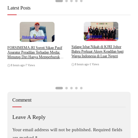
Latest Posts
Internasional
Hukum & Kriminal
S
Sidang Isbat Nikah di KJRI Johor
​FORSIMEMA-RI Soroti Sikap Pasif
P
Bahru Perkuat Akses Keadilan bagi
Aparatur Peradilan Terhadap Media:
P
Warga Indonesia di Luar Negeri
Menutup Diri Hanya Memperburuk
D
Citra Lembaga
8 hours ago
•
1 Views
8 hours ago
•
7 Views
Comment
Leave A Reply
Your email address will not be published.
Required fields
are marked
*