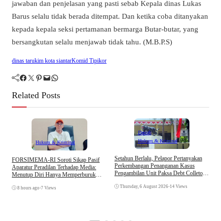
jawaban dan penjelasan yang pasti sebab Kepala dinas Lukas
Barus selalu tidak berada ditempat. Dan ketika coba ditanyakan
kepada kepala seksi pertamanan bermarga Butar-butar, yang
bersangkutan selalu menjawab tidak tahu. (M.B.P.S)
dinas tarukim kota siantar
Komid Tipikor
Facebook
Twitter
Pinterest
Mail
WhatsApp
Related Posts
Daerah
Hukum & Kriminal
Hukum & Kriminal
D
Setahun Berlalu, Pelapor Pertanyakan
​FORSIMEMA-RI Soroti Sikap Pasif
B
Perkembangan Penanganan Kasus
Aparatur Peradilan Terhadap Media:
K
Pengambilan Unit Paksa Debt Colletor
Menutup Diri Hanya Memperburuk
Di Polsek Jonggol
Citra Lembaga
Thursday, 6 August 2026
•
14 Views
8 hours ago
•
7 Views