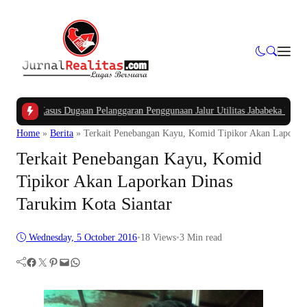
K
|
Kasus Dugaan Pelanggaran Penggunaan Jalur Utilitas Jababeka Resmi Naik ke
Home
»
Berita
»
Terkait Penebangan Kayu, Komid Tipikor Akan Laporkan
Terkait Penebangan Kayu, Komid
Tipikor Akan Laporkan Dinas
Tarukim Kota Siantar
Wednesday, 5 October 2016
•
18
Views
•
3 Min read
Facebook
Twitter
Pinterest
Mail
WhatsApp