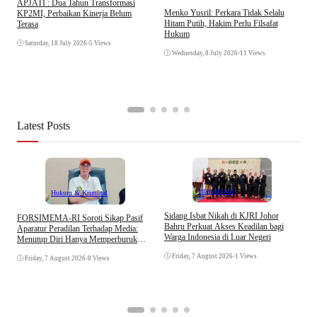
APJATI : Dua Tahun Transformasi
D
Menko Yusril: Perkara Tidak Selalu
KP2MI, Perbaikan Kinerja Belum
k
Hitam Putih, Hakim Perlu Filsafat
Terasa
A
Hukum
I
Saturday, 18 July 2026
•
5 Views
Wednesday, 8 July 2026
•
11 Views
Latest Posts
Internasional
Hukum & Kriminal
S
Sidang Isbat Nikah di KJRI Johor
​FORSIMEMA-RI Soroti Sikap Pasif
P
Bahru Perkuat Akses Keadilan bagi
Aparatur Peradilan Terhadap Media:
P
Warga Indonesia di Luar Negeri
Menutup Diri Hanya Memperburuk
D
Citra Lembaga
Friday, 7 August 2026
•
1 Views
Friday, 7 August 2026
•
8 Views