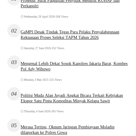
Prosedur Surat Panggilan Penyidik Menurut KUHAP dan
Perkapolri
Wednesday, 29 April 2026
•
266 Views
02
GaMPI Desak Tindak Tegas Para Pelaku Penyalahgunaan
Kekuasaan Proses Seleksi TAPM Tahun 2026
Saturday, 27 June 2026
•
252 Views
03
Mengenal Lebih Dekat Sosok Kapolres Jakarta Barat, Kombes
Pol Ady Wibowo
Monday, 3 May 2021
•
225 Views
04
Politisi Muda Alan Juyadi Angkat Bicara Terkait Kebijakan
Ekspor Satu Pintu Komoditas Minyak Kelapa Sawit
Thursday, 4 June 2026
•
205 Views
05
Merasa Tertipu, Oknum Jaringan Pembiayaan Moladin
dilaporkan ke Polres Gowa