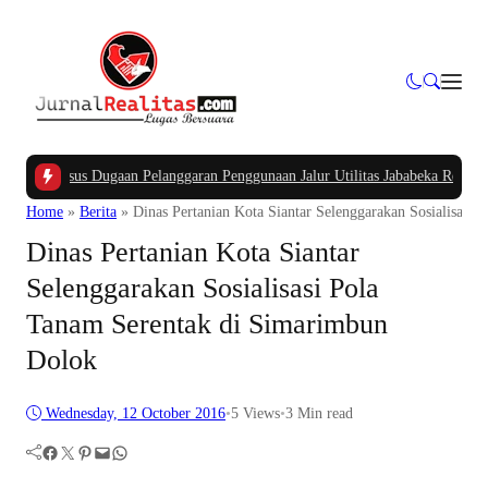
Kasus Dugaan Pelanggaran Penggunaan Jalur Utilitas Jababeka Resmi Naik ke 
Home
»
Berita
»
Dinas Pertanian Kota Siantar Selenggarakan Sosialisasi
Dinas Pertanian Kota Siantar
Selenggarakan Sosialisasi Pola
Tanam Serentak di Simarimbun
Dolok
Wednesday, 12 October 2016
•
5
Views
•
3 Min read
Facebook
Twitter
Pinterest
Mail
WhatsApp