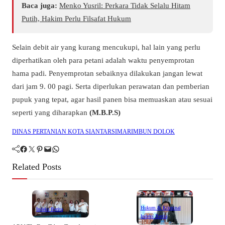
Baca juga:
Menko Yusril: Perkara Tidak Selalu Hitam
Putih, Hakim Perlu Filsafat Hukum
Selain debit air yang kurang mencukupi, hal lain yang perlu
diperhatikan oleh para petani adalah waktu penyemprotan
hama padi. Penyemprotan sebaiknya dilakukan jangan lewat
dari jam 9. 00 pagi. Serta diperlukan perawatan dan pemberian
pupuk yang tepat, agar hasil panen bisa memuaskan atau sesuai
seperti yang diharapkan
(M.B.P.S)
DINAS PERTANIAN KOTA SIANTAR
SIMARIMBUN DOLOK
Facebook
Twitter
Pinterest
Mail
WhatsApp
Related Posts
Hukum & Kriminal
Indeks Berita
Indeks Berita