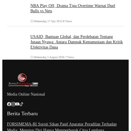
NBA Play Off, Drama Tiga Overtime Warnai Duel
Bulls vs Nets
Wednesday, 17 July 2013
•
8 Views
USAID, Bantuan Global, dan Perdebatan Tentang
Jutaan Nyawa: Antara Dampak Kemanusiaan dan Kritik
Efektivitas Dana
Wednesday, 5 August 2026
•
7 Views
Media Online Nasional
Berita Terbaru
​FORSIMEMA-RI Soroti Sikap Pasif Aparatur Peradilan Terhadap
Media: Menutup Diri Hanya Memperburuk Citra Lembaga