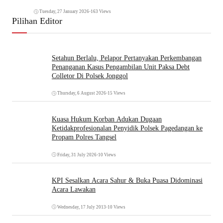
Tuesday, 27 January 2026
•
163 Views
Pilihan Editor
Setahun Berlalu, Pelapor Pertanyakan Perkembangan
Penanganan Kasus Pengambilan Unit Paksa Debt
Colletor Di Polsek Jonggol
Thursday, 6 August 2026
•
15 Views
Kuasa Hukum Korban Adukan Dugaan
Ketidakprofesionalan Penyidik Polsek Pagedangan ke
Propam Polres Tangsel
Friday, 31 July 2026
•
10 Views
KPI Sesalkan Acara Sahur & Buka Puasa Didominasi
Acara Lawakan
Wednesday, 17 July 2013
•
10 Views