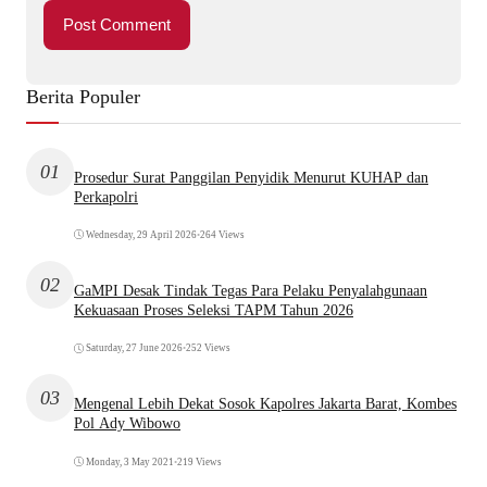
Berita Populer
01
Prosedur Surat Panggilan Penyidik Menurut KUHAP dan
Perkapolri
Wednesday, 29 April 2026
•
264 Views
02
GaMPI Desak Tindak Tegas Para Pelaku Penyalahgunaan
Kekuasaan Proses Seleksi TAPM Tahun 2026
Saturday, 27 June 2026
•
252 Views
03
Mengenal Lebih Dekat Sosok Kapolres Jakarta Barat, Kombes
Pol Ady Wibowo
Monday, 3 May 2021
•
219 Views