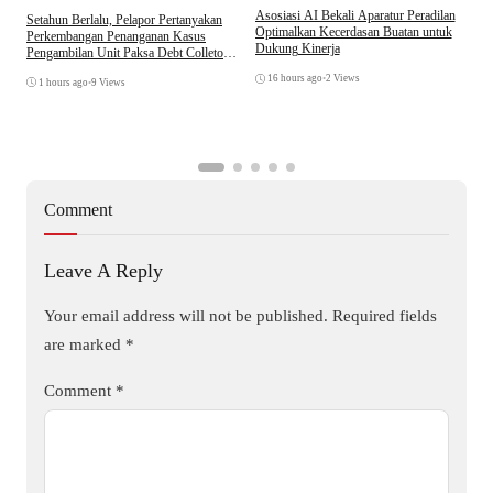
Asosiasi AI Bekali Aparatur Peradilan
Setahun Berlalu, Pelapor Pertanyakan
B
Optimalkan Kecerdasan Buatan untuk
Perkembangan Penanganan Kasus
D
Dukung Kinerja
Pengambilan Unit Paksa Debt Colletor
A
Di Polsek Jonggol
16 hours ago
•
2 Views
1 hours ago
•
9 Views
Comment
Leave A Reply
Your email address will not be published.
Required fields
are marked
*
Comment
*