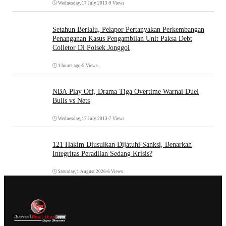
Wednesday, 17 July 2013
•
9 Views
Setahun Berlalu, Pelapor Pertanyakan Perkembangan
Penanganan Kasus Pengambilan Unit Paksa Debt
Colletor Di Polsek Jonggol
1 hours ago
•
9 Views
NBA Play Off, Drama Tiga Overtime Warnai Duel
Bulls vs Nets
Wednesday, 17 July 2013
•
7 Views
121 Hakim Diusulkan Dijatuhi Sanksi, Benarkah
Integritas Peradilan Sedang Krisis?
Saturday, 1 August 2026
•
6 Views