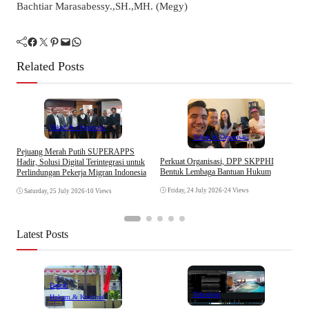
Bachtiar Marasabessy.,SH.,MH. (Megy)
Facebook
Twitter
Pinterest
Mail
WhatsApp
Related Posts
Tokoh & Organisasi
Tokoh & Organisasi
A
Pejuang Merah Putih SUPERAPPS
K
Perkuat Organisasi, DPP SKPPHI
Hadir, Solusi Digital Terintegrasi untuk
T
Bentuk Lembaga Bantuan Hukum
Perlindungan Pekerja Migran Indonesia
Friday, 24 July 2026
•
24 Views
Saturday, 25 July 2026
•
10 Views
Latest Posts
Daerah
Teknologi
Hukum & Kriminal