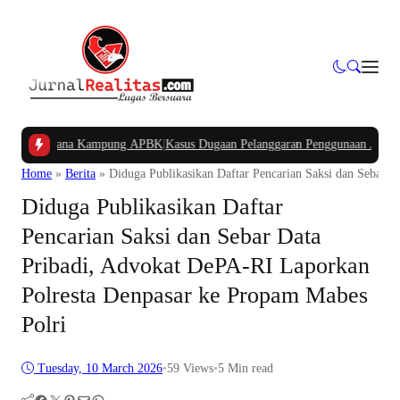
 Dana Kampung APBK
|
Kasus Dugaan Pelanggaran Penggunaan Jalur Utilitas Ja
Home
»
Berita
»
Diduga Publikasikan Daftar Pencarian Saksi dan Sebar 
Diduga Publikasikan Daftar
Pencarian Saksi dan Sebar Data
Pribadi, Advokat DePA-RI Laporkan
Polresta Denpasar ke Propam Mabes
Polri
Tuesday, 10 March 2026
•
59
Views
•
5 Min read
Facebook
Twitter
Pinterest
Mail
WhatsApp