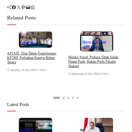
Facebook
Twitter
Pinterest
Mail
WhatsApp
Related Posts
Hukum & Kriminal
Indeks Berita
Indeks Berita
APJATI : Dua Tahun Transformasi
D
Menko Yusril: Perkara Tidak Selalu
KP2MI, Perbaikan Kinerja Belum
k
Hitam Putih, Hakim Perlu Filsafat
Terasa
A
Hukum
I
Saturday, 18 July 2026
•
5 Views
Wednesday, 8 July 2026
•
9 Views
Latest Posts
Teknologi