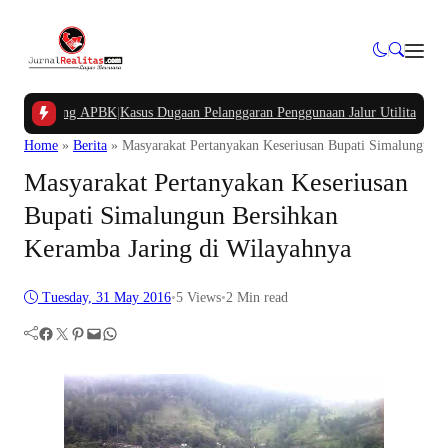
Kampung APBK
|
Kasus Dugaan Pelanggaran Penggunaan Jalur Utilitas Jababeka R
Home
»
Berita
»
Masyarakat Pertanyakan Keseriusan Bupati Simalungun B
Masyarakat Pertanyakan Keseriusan
Bupati Simalungun Bersihkan
Keramba Jaring di Wilayahnya
Tuesday, 31 May 2016
•
5
Views
•
2 Min read
Facebook
Twitter
Pinterest
Mail
WhatsApp