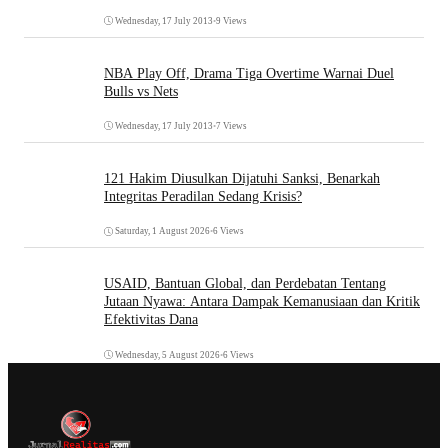
Wednesday, 17 July 2013
•
9 Views
NBA Play Off, Drama Tiga Overtime Warnai Duel
Bulls vs Nets
Wednesday, 17 July 2013
•
7 Views
121 Hakim Diusulkan Dijatuhi Sanksi, Benarkah
Integritas Peradilan Sedang Krisis?
Saturday, 1 August 2026
•
6 Views
USAID, Bantuan Global, dan Perdebatan Tentang
Jutaan Nyawa: Antara Dampak Kemanusiaan dan Kritik
Efektivitas Dana
Wednesday, 5 August 2026
•
6 Views