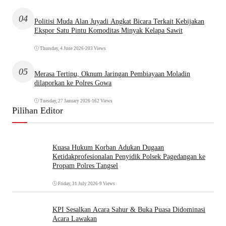
04
Politisi Muda Alan Juyadi Angkat Bicara Terkait Kebijakan
Ekspor Satu Pintu Komoditas Minyak Kelapa Sawit
Thursday, 4 June 2026
•
203 Views
05
Merasa Tertipu, Oknum Jaringan Pembiayaan Moladin
dilaporkan ke Polres Gowa
Tuesday, 27 January 2026
•
162 Views
Pilihan Editor
Kuasa Hukum Korban Adukan Dugaan
Ketidakprofesionalan Penyidik Polsek Pagedangan ke
Propam Polres Tangsel
Friday, 31 July 2026
•
9 Views
KPI Sesalkan Acara Sahur & Buka Puasa Didominasi
Acara Lawakan