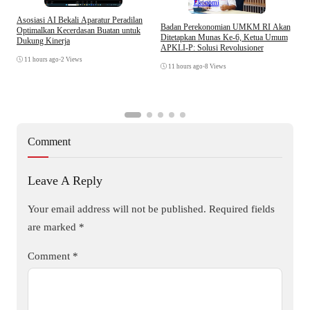
Ekonomi
Asosiasi AI Bekali Aparatur Peradilan
Badan Perekonomian UMKM RI Akan
Optimalkan Kecerdasan Buatan untuk
Ditetapkan Munas Ke-6, Ketua Umum
Dukung Kinerja
APKLI-P: Solusi Revolusioner
T
11 hours ago
•
2 Views
D
11 hours ago
•
8 Views
K
Comment
Leave A Reply
Your email address will not be published.
Required fields
are marked
*
Comment
*