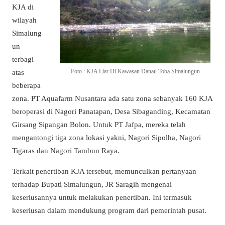
KJA di
wilayah
Simalung
un
terbagi
atas
Foto : KJA Liar Di Kawasan Danau Toba Simalungun
beberapa
zona. PT Aquafarm Nusantara ada satu zona sebanyak 160 KJA
beroperasi di Nagori Panatapan, Desa Sibaganding, Kecamatan
Girsang Sipangan Bolon. Untuk PT Jafpa, mereka telah
mengantongi tiga zona lokasi yakni, Nagori Sipolha, Nagori
Tigaras dan Nagori Tambun Raya.
Terkait penertiban KJA tersebut, memunculkan pertanyaan
terhadap Bupati Simalungun, JR Saragih mengenai
keseriusannya untuk melakukan penertiban. Ini termasuk
keseriusan dalam mendukung program dari pemerintah pusat.