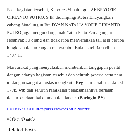
Pada kegiatan tersebut, Kapolres Simalungun AKBP YOFIE
GIRIANTO PUTRO, S.IK didampingi Ketua Bhayangkari
cabang Simalungun Ibu DYAN NATALIA YOFIE GIRIANTO
PUTRO juga mengundang anak Yatim Piatu Perdagangan
sebanyak 30 orang dan tidak lupa menyerahkan tali asih berupa
bingkisan dalam rangka menyambut Bulan suci Ramadhan
1437 H.
Masyarakat yang menyaksikan memberikan tanggapan positif
dengan adanya kegiatan tersebut dan seluruh peserta serta para
undangan sangat antusias mengikuti. Kegiatan berahir pada pkl
17.45 wib dan seluruh rangkaian pelaksanaannya berjalan
dalam keadaan baik, aman dan lancar.
(Baringin P.S)
HUT KE-70 POLRI
lantas polres siantar
ops patuh 2016
xtrail
Facebook
Twitter
Pinterest
Mail
WhatsApp
Related Posts