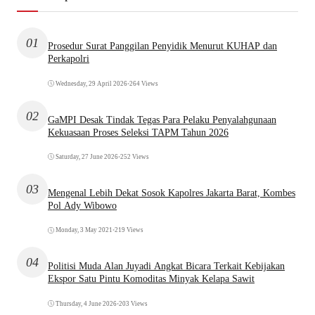
01
Prosedur Surat Panggilan Penyidik Menurut KUHAP dan
Perkapolri
Wednesday, 29 April 2026
•
264 Views
02
GaMPI Desak Tindak Tegas Para Pelaku Penyalahgunaan
Kekuasaan Proses Seleksi TAPM Tahun 2026
Saturday, 27 June 2026
•
252 Views
03
Mengenal Lebih Dekat Sosok Kapolres Jakarta Barat, Kombes
Pol Ady Wibowo
Monday, 3 May 2021
•
219 Views
04
Politisi Muda Alan Juyadi Angkat Bicara Terkait Kebijakan
Ekspor Satu Pintu Komoditas Minyak Kelapa Sawit
Thursday, 4 June 2026
•
203 Views