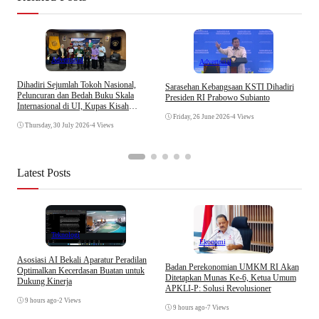
Advertorial
Advertorial
Dihadiri Sejumlah Tokoh Nasional,
Sarasehan Kebangsaan KSTI Dihadiri
R
Peluncuran dan Bedah Buku Skala
Presiden RI Prabowo Subianto
K
Internasional di UI, Kupas Kisah
Perjalanan Muhammad Ja’far Hasibuan
Friday, 26 June 2026
•
4 Views
Thursday, 30 July 2026
•
4 Views
Latest Posts
Teknologi
Ekonomi
Asosiasi AI Bekali Aparatur Peradilan
Badan Perekonomian UMKM RI Akan
Optimalkan Kecerdasan Buatan untuk
Ditetapkan Munas Ke-6, Ketua Umum
Dukung Kinerja
APKLI-P: Solusi Revolusioner
T
9 hours ago
•
2 Views
D
9 hours ago
•
7 Views
K