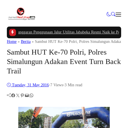
elanggaran Penggunaan Jalur Utilitas Jababeka Resmi Naik ke Penyidikan
|
Bel
Home
»
Berita
»
Sambut HUT Ke-70 Polri, Polres Simalungun Adakan Ev
Sambut HUT Ke-70 Polri, Polres
Simalungun Adakan Event Turn Back
Trail
Tuesday, 31 May 2016
•
7
Views
•
3 Min read
Facebook
Twitter
Pinterest
Mail
WhatsApp