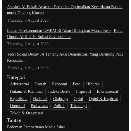
Asosiasi AI Bekali Aparatur Peradilan Optimalkan Kecerdasan Buatan
untuk Dukung Kinerja
Thursday, 6 August 2026
Badan Perekonomian UMKM RI Akan Ditetapkan Munas Ke-6, Ketua
Umum APKLI-P: Solusi Revolusioner
Thursday, 6 August 2026
Teori Sosial Denny JA Tentang Aksi Demonstrasi Yang Berujung Pada
Kerusuhan
Thursday, 6 August 2026
Kategori
Advertorial
Daerah
Ekonomi
Foto
Hiburan
Hukum & Kriminal
Indeks Berita
Inspiratif
Internasional
Kepolisian
Nasional
Olahraga
Opini
Opini & Inspirasi
Otomotif
Pariwisata
Politik
Teknologi
Tokoh & Organisasi
Tautan
Pedoman Pemberitaan Media Siber