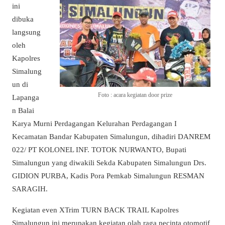
ini
dibuka
langsung
oleh
Kapolres
Simalung
un di
Foto : acara kegiatan door prize
Lapanga
n Balai
Karya Murni Perdagangan Kelurahan Perdagangan I
Kecamatan Bandar Kabupaten Simalungun, dihadiri DANREM
022/ PT KOLONEL INF. TOTOK NURWANTO, Bupati
Simalungun yang diwakili Sekda Kabupaten Simalungun Drs.
GIDION PURBA, Kadis Pora Pemkab Simalungun RESMAN
SARAGIH.
Kegiatan even XTrim TURN BACK TRAIL Kapolres
Simalungun ini merupakan kegiatan olah raga pecinta otomotif