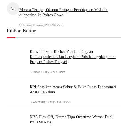
05
Merasa Tertipu, Oknum Jaringan Pembiayaan Moladin
dilaporkan ke Polres Gowa
Tuesday, 27 January 2026
•
162 Views
Pilihan Editor
Kuasa Hukum Korban Adukan Dugaan
Ketidakprofesionalan Penyidik Polsek Pagedangan ke
Propam Polres Tangsel
Friday, 31 July 2026
•
9 Views
KPI Sesalkan Acara Sahur & Buka Puasa Didominasi
Acara Lawakan
Wednesday, 17 July 2013
•
9 Views
NBA Play Off, Drama Tiga Overtime Warnai Duel
Bulls vs Nets