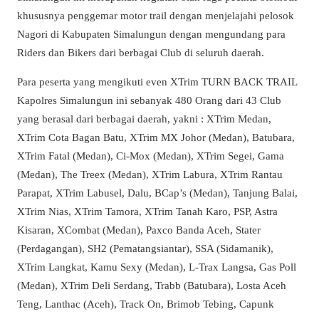
khususnya penggemar motor trail dengan menjelajahi pelosok
Nagori di Kabupaten Simalungun dengan mengundang para
Riders dan Bikers dari berbagai Club di seluruh daerah.
Para peserta yang mengikuti even XTrim TURN BACK TRAIL
Kapolres Simalungun ini sebanyak 480 Orang dari 43 Club
yang berasal dari berbagai daerah, yakni : XTrim Medan,
XTrim Cota Bagan Batu, XTrim MX Johor (Medan), Batubara,
XTrim Fatal (Medan), Ci-Mox (Medan), XTrim Segei, Gama
(Medan), The Treex (Medan), XTrim Labura, XTrim Rantau
Parapat, XTrim Labusel, Dalu, BCap’s (Medan), Tanjung Balai,
XTrim Nias, XTrim Tamora, XTrim Tanah Karo, PSP, Astra
Kisaran, XCombat (Medan), Paxco Banda Aceh, Stater
(Perdagangan), SH2 (Pematangsiantar), SSA (Sidamanik),
XTrim Langkat, Kamu Sexy (Medan), L-Trax Langsa, Gas Poll
(Medan), XTrim Deli Serdang, Trabb (Batubara), Losta Aceh
Teng, Lanthac (Aceh), Track On, Brimob Tebing, Capunk