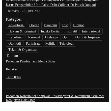
Kasus Pengambilan Unit Paksa Debt Colletor Di Polsek Jonggol
Thursday, 6 August 2026
Kategori
Advertorial
Daerah
Ekonomi
Foto
Hiburan
Hukum & Kriminal
Indeks Berita
Inspiratif
Internasional
Kepolisian
Nasional
Olahraga
Opini
Opini & Inspirasi
Otomotif
Pariwisata
Politik
Teknologi
Tokoh & Organisasi
Tautan
Pedoman Pemberitaan Media Siber
Redaksi
Tarif Iklan
Pedoman Kontributor
Kebijakan Privasi
Syarat & Ketentuan
Disclaimer
Kebijakan Hak Cipta
@Copyright Jurnal Realitas.com. All Rights Reserved