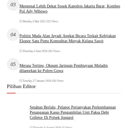
03
Mengenal Lebih Dekat Sosok Kapolres Jakarta Barat, Kombes
Pol Ady Wibowo
Monday, 3 May 2021
•
225 Views
04
Politisi Muda Alan Juyadi Angkat Bicara Terkait Kebijakan
Ekspor Satu Pintu Komoditas Minyak Kelapa Sawit
Thursday, 4 June 2026
•
205 Views
05
Merasa Tertipu, Oknum Jaringan Pembiayaan Moladin
dilaporkan ke Polres Gowa
Tuesday, 27 January 2026
•
163 Views
Pilihan Editor
Setahun Berlalu, Pelapor Pertanyakan Perkembangan
Penanganan Kasus Pengambilan Unit Paksa Debt
Colletor Di Polsek Jonggol
Thursday, 6 August 2026
•
15 Views