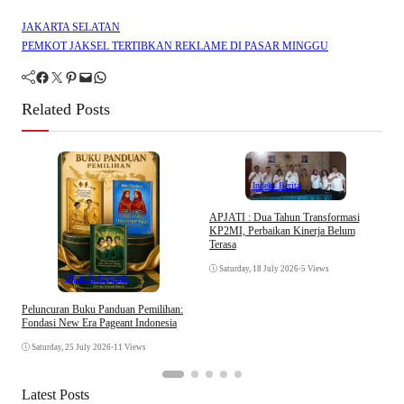
JAKARTA SELATAN
PEMKOT JAKSEL TERTIBKAN REKLAME DI PASAR MINGGU
Facebook
Twitter
Pinterest
Mail
WhatsApp
Related Posts
Indeks Berita
APJATI : Dua Tahun Transformasi
KP2MI, Perbaikan Kinerja Belum
D
Terasa
K
Saturday, 18 July 2026
•
5 Views
Opini & Inspirasi
Peluncuran Buku Panduan Pemilihan:
Fondasi New Era Pageant Indonesia
Saturday, 25 July 2026
•
11 Views
Latest Posts