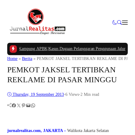
an Dana Kampung APBK
|
Kasus Dugaan Pelanggaran Penggunaan Jalur Utilitas 
Home
»
Berita
»
PEMKOT JAKSEL TERTIBKAN REKLAME DI PAS
PEMKOT JAKSEL TERTIBKAN
REKLAME DI PASAR MINGGU
Thursday, 19 September 2013
•
6
Views
•
2 Min read
Facebook
Twitter
Pinterest
Mail
WhatsApp
jurnalrealitas.com, JAKARTA –
Walikota Jakarta Selatan