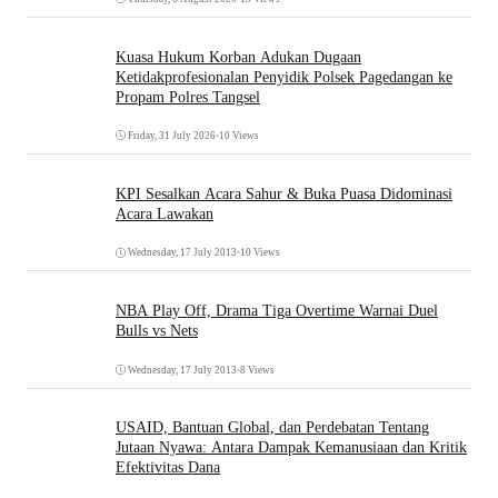
Kuasa Hukum Korban Adukan Dugaan
Ketidakprofesionalan Penyidik Polsek Pagedangan ke
Propam Polres Tangsel
Friday, 31 July 2026
•
10 Views
KPI Sesalkan Acara Sahur & Buka Puasa Didominasi
Acara Lawakan
Wednesday, 17 July 2013
•
10 Views
NBA Play Off, Drama Tiga Overtime Warnai Duel
Bulls vs Nets
Wednesday, 17 July 2013
•
8 Views
USAID, Bantuan Global, dan Perdebatan Tentang
Jutaan Nyawa: Antara Dampak Kemanusiaan dan Kritik
Efektivitas Dana