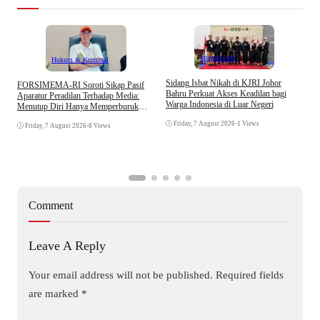
Internasional
Hukum & Kriminal
S
Sidang Isbat Nikah di KJRI Johor
​FORSIMEMA-RI Soroti Sikap Pasif
P
Bahru Perkuat Akses Keadilan bagi
Aparatur Peradilan Terhadap Media:
P
Warga Indonesia di Luar Negeri
Menutup Diri Hanya Memperburuk
D
Citra Lembaga
Friday, 7 August 2026
•
1 Views
Friday, 7 August 2026
•
8 Views
Comment
Leave A Reply
Your email address will not be published.
Required fields
are marked
*