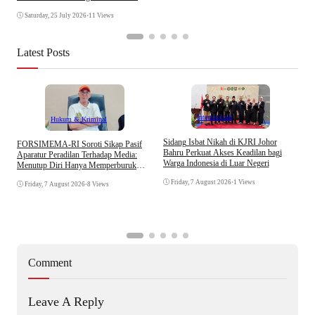
Saturday, 25 July 2026
•
11 Views
Latest Posts
Internasional
Hukum & Kriminal
S
Sidang Isbat Nikah di KJRI Johor
​FORSIMEMA-RI Soroti Sikap Pasif
P
Bahru Perkuat Akses Keadilan bagi
Aparatur Peradilan Terhadap Media:
P
Warga Indonesia di Luar Negeri
Menutup Diri Hanya Memperburuk
D
Citra Lembaga
Friday, 7 August 2026
•
1 Views
Friday, 7 August 2026
•
8 Views
Comment
Leave A Reply