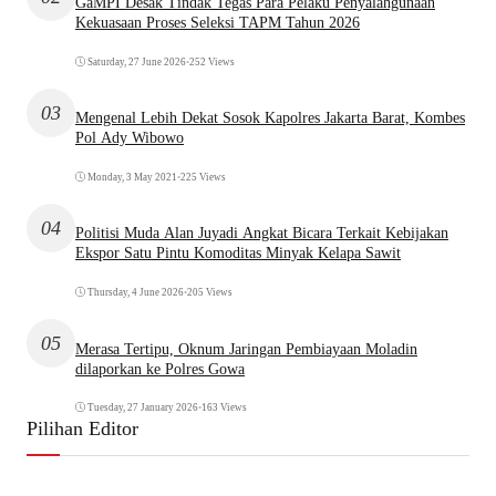
GaMPI Desak Tindak Tegas Para Pelaku Penyalahgunaan
Kekuasaan Proses Seleksi TAPM Tahun 2026
Saturday, 27 June 2026
•
252 Views
03
Mengenal Lebih Dekat Sosok Kapolres Jakarta Barat, Kombes
Pol Ady Wibowo
Monday, 3 May 2021
•
225 Views
04
Politisi Muda Alan Juyadi Angkat Bicara Terkait Kebijakan
Ekspor Satu Pintu Komoditas Minyak Kelapa Sawit
Thursday, 4 June 2026
•
205 Views
05
Merasa Tertipu, Oknum Jaringan Pembiayaan Moladin
dilaporkan ke Polres Gowa
Tuesday, 27 January 2026
•
163 Views
Pilihan Editor