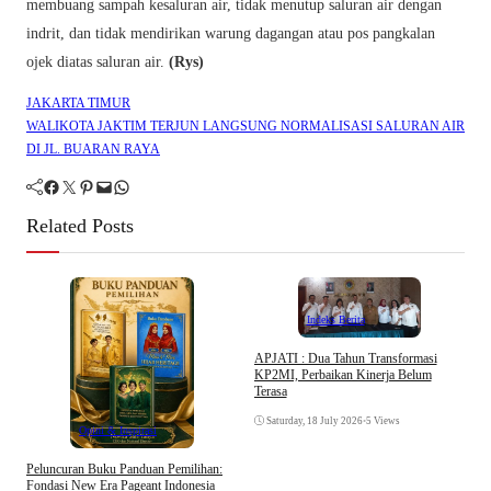
membuang sampah kesaluran air, tidak menutup saluran air dengan
indrit, dan tidak mendirikan warung dagangan atau pos pangkalan
ojek diatas saluran air.
(Rys)
JAKARTA TIMUR
WALIKOTA JAKTIM TERJUN LANGSUNG NORMALISASI SALURAN AIR
DI JL. BUARAN RAYA
Facebook
Twitter
Pinterest
Mail
WhatsApp
Related Posts
Indeks Berita
APJATI : Dua Tahun Transformasi
KP2MI, Perbaikan Kinerja Belum
D
Terasa
K
Saturday, 18 July 2026
•
5 Views
Opini & Inspirasi
Peluncuran Buku Panduan Pemilihan:
Fondasi New Era Pageant Indonesia