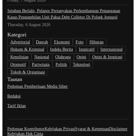
Friday, 7 August 2026
Setahun Berlalu, Pelapor Pertanyakan Perkembangan Penanganan
Kasus Pengambilan Unit Paksa Debt Colletor Di Polsek Jonggol
Thursday, 6 August 2026
Kategori
Advertorial
Daerah
Ekonomi
Foto
Hiburan
Hukum & Kriminal
Indeks Berita
Inspiratif
Internasional
Kepolisian
Nasional
Olahraga
Opini
Opini & Inspirasi
Otomotif
Pariwisata
Politik
Teknologi
Tokoh & Organisasi
Tautan
Pedoman Pemberitaan Media Siber
Redaksi
Tarif Iklan
Pedoman Kontributor
Kebijakan Privasi
Syarat & Ketentuan
Disclaimer
Kebijakan Hak Cipta