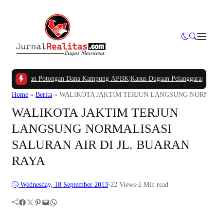
tanyakan Potongan Dana Kampung APBK
|
Kasus Dugaan Pelanggaran Penggunaan
Home
»
Berita
»
WALIKOTA JAKTIM TERJUN LANGSUNG NORMALI
WALIKOTA JAKTIM TERJUN
LANGSUNG NORMALISASI
SALURAN AIR DI JL. BUARAN
RAYA
Wednesday, 18 September 2013
•
22
Views
•
2 Min read
Facebook
Twitter
Pinterest
Mail
WhatsApp