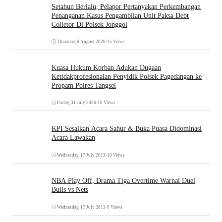
Setahun Berlalu, Pelapor Pertanyakan Perkembangan
Penanganan Kasus Pengambilan Unit Paksa Debt
Colletor Di Polsek Jonggol
Thursday, 6 August 2026
•
15 Views
Kuasa Hukum Korban Adukan Dugaan
Ketidakprofesionalan Penyidik Polsek Pagedangan ke
Propam Polres Tangsel
Friday, 31 July 2026
•
10 Views
KPI Sesalkan Acara Sahur & Buka Puasa Didominasi
Acara Lawakan
Wednesday, 17 July 2013
•
10 Views
NBA Play Off, Drama Tiga Overtime Warnai Duel
Bulls vs Nets
Wednesday, 17 July 2013
•
9 Views