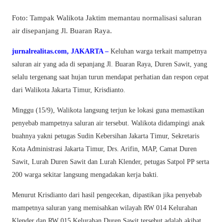
Foto: Tampak Walikota Jaktim memantau normalisasi saluran
air disepanjang Jl. Buaran Raya.
jurnalrealitas.com, JAKARTA –
Keluhan warga terkait mampetnya
saluran air yang ada di sepanjang Jl. Buaran Raya, Duren Sawit, yang
selalu tergenang saat hujan turun mendapat perhatian dan respon cepat
dari Walikota Jakarta Timur, Krisdianto.
Minggu (15/9), Walikota langsung terjun ke lokasi guna memastikan
penyebab mampetnya saluran air tersebut. Walikota didampingi anak
buahnya yakni petugas Sudin Kebersihan Jakarta Timur, Sekretaris
Kota Administrasi Jakarta Timur, Drs. Arifin, MAP, Camat Duren
Sawit, Lurah Duren Sawit dan Lurah Klender, petugas Satpol PP serta
200 warga sekitar langsung mengadakan kerja bakti.
Menurut Krisdianto dari hasil pengecekan, dipastikan jika penyebab
mampetnya saluran yang memisahkan wilayah RW 014 Kelurahan
Klender dan RW 015 Kelurahan Duren Sawit tersebut adalah akibat