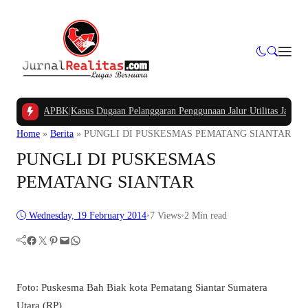
mpung APBK
|
Kasus Dugaan Pelanggaran Penggunaan Jalur Utilitas Jababeka Re
Home
»
Berita
»
PUNGLI DI PUSKESMAS PEMATANG SIANTAR
PUNGLI DI PUSKESMAS
PEMATANG SIANTAR
Wednesday, 19 February 2014
•
7
Views
•
2 Min read
Facebook
Twitter
Pinterest
Mail
WhatsApp
Foto: Puskesma Bah Biak kota Pematang Siantar Sumatera
Utara (RP)