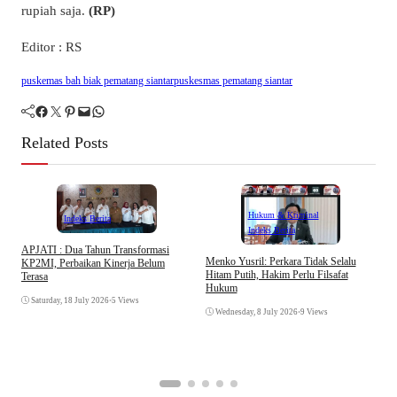
rupiah saja.
(RP)
Editor : RS
puskemas bah biak pematang siantar
puskesmas pematang siantar
Facebook
Twitter
Pinterest
Mail
WhatsApp
Related Posts
Hukum & Kriminal
Indeks Berita
Indeks Berita
APJATI : Dua Tahun Transformasi
D
Menko Yusril: Perkara Tidak Selalu
KP2MI, Perbaikan Kinerja Belum
k
Hitam Putih, Hakim Perlu Filsafat
Terasa
A
Hukum
I
Saturday, 18 July 2026
•
5 Views
Wednesday, 8 July 2026
•
9 Views