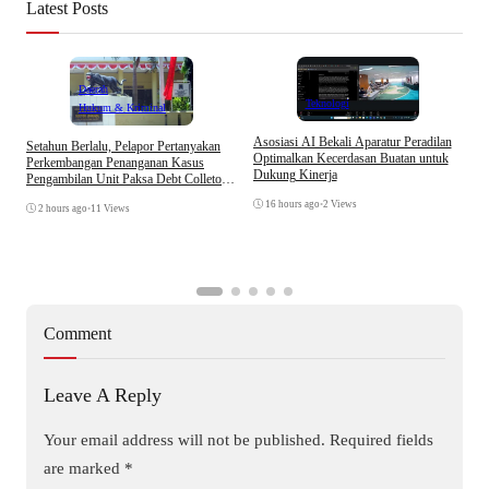
Latest Posts
Daerah
Teknologi
Hukum & Kriminal
Asosiasi AI Bekali Aparatur Peradilan
Setahun Berlalu, Pelapor Pertanyakan
B
Optimalkan Kecerdasan Buatan untuk
Perkembangan Penanganan Kasus
D
Dukung Kinerja
Pengambilan Unit Paksa Debt Colletor
A
Di Polsek Jonggol
16 hours ago
•
2 Views
2 hours ago
•
11 Views
Comment
Leave A Reply
Your email address will not be published.
Required fields
are marked
*