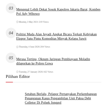
03
Mengenal Lebih Dekat Sosok Kapolres Jakarta Barat, Kombes
Pol Ady Wibowo
Monday, 3 May 2021
•
219 Views
04
Politisi Muda Alan Juyadi Angkat Bicara Terkait Kebijakan
Ekspor Satu Pintu Komoditas Minyak Kelapa Sawit
Thursday, 4 June 2026
•
204 Views
05
Merasa Tertipu, Oknum Jaringan Pembiayaan Moladin
dilaporkan ke Polres Gowa
Tuesday, 27 January 2026
•
162 Views
Pilihan Editor
Setahun Berlalu, Pelapor Pertanyakan Perkembangan
Penanganan Kasus Pengambilan Unit Paksa Debt
Colletor Di Polsek Jonggol