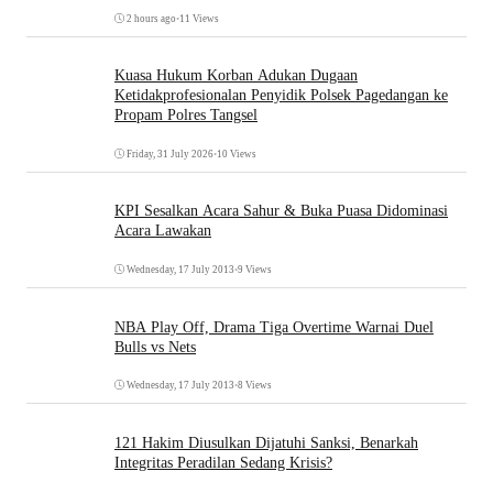
2 hours ago
•
11 Views
Kuasa Hukum Korban Adukan Dugaan
Ketidakprofesionalan Penyidik Polsek Pagedangan ke
Propam Polres Tangsel
Friday, 31 July 2026
•
10 Views
KPI Sesalkan Acara Sahur & Buka Puasa Didominasi
Acara Lawakan
Wednesday, 17 July 2013
•
9 Views
NBA Play Off, Drama Tiga Overtime Warnai Duel
Bulls vs Nets
Wednesday, 17 July 2013
•
8 Views
121 Hakim Diusulkan Dijatuhi Sanksi, Benarkah
Integritas Peradilan Sedang Krisis?