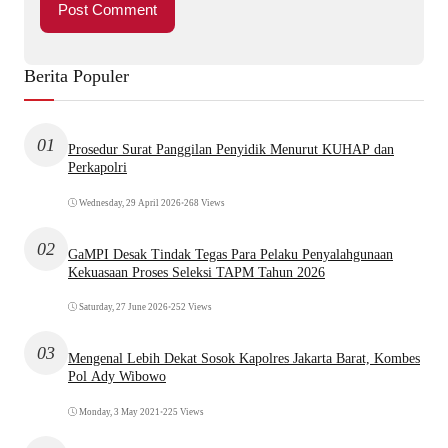
Berita Populer
01
Prosedur Surat Panggilan Penyidik Menurut KUHAP dan
Perkapolri
Wednesday, 29 April 2026
•
268 Views
02
GaMPI Desak Tindak Tegas Para Pelaku Penyalahgunaan
Kekuasaan Proses Seleksi TAPM Tahun 2026
Saturday, 27 June 2026
•
252 Views
03
Mengenal Lebih Dekat Sosok Kapolres Jakarta Barat, Kombes
Pol Ady Wibowo
Monday, 3 May 2021
•
225 Views