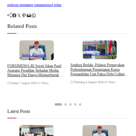
polresta pematang siantar
ponsel gelap
Facebook
Twitter
Pinterest
Mail
WhatsApp
Related Posts
Daerah
Hukum & Kriminal
Hukum & Kriminal
D
Setahun Berlalu, Pelapor Pertanyakan
​FORSIMEMA-RI Soroti Sikap Pasif
B
Perkembangan Penanganan Kasus
Aparatur Peradilan Terhadap Media:
K
Pengambilan Unit Paksa Debt Colletor
Menutup Diri Hanya Memperburuk
Di Polsek Jonggol
Citra Lembaga
Thursday, 6 August 2026
•
15 Views
Friday, 7 August 2026
•
11 Views
Latest Posts