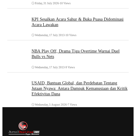
Friday, 31 July 2026
•
10 Views
KPI Sesalkan Acara Sahur & Buka Puasa Didominasi
Acara Lawakan
Wednesday, 17 July 2013
•
10 Views
NBA Play Off, Drama Tiga Overtime Warnai Duel
Bulls vs Nets
Wednesday, 17 July 2013
•
9 Views
USAID, Bantuan Global, dan Perdebatan Tentang
Jutaan Nyawa: Antara Dampak Kemanusiaan dan Kritik
Efektivitas Dana
Wednesday, 5 August 2026
•
7 Views