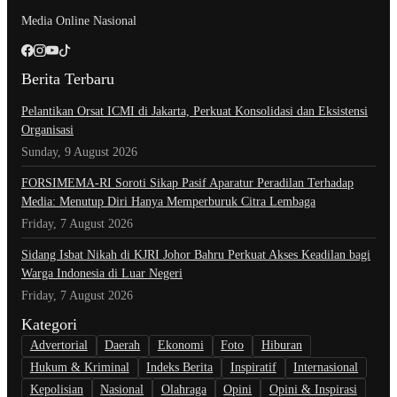
Media Online Nasional
Berita Terbaru
Pelantikan Orsat ICMI di Jakarta, Perkuat Konsolidasi dan Eksistensi
Organisasi
Sunday, 9 August 2026
​FORSIMEMA-RI Soroti Sikap Pasif Aparatur Peradilan Terhadap
Media: Menutup Diri Hanya Memperburuk Citra Lembaga
Friday, 7 August 2026
Sidang Isbat Nikah di KJRI Johor Bahru Perkuat Akses Keadilan bagi
Warga Indonesia di Luar Negeri
Friday, 7 August 2026
Kategori
Advertorial
Daerah
Ekonomi
Foto
Hiburan
Hukum & Kriminal
Indeks Berita
Inspiratif
Internasional
Kepolisian
Nasional
Olahraga
Opini
Opini & Inspirasi