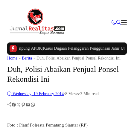
ana Kampung APBK
|
Kasus Dugaan Pelanggaran Penggunaan Jalur Utilitas Jabab
Home
»
Berita
»
Duh, Polisi Abaikan Penjual Ponsel Rekondisi Ini
Duh, Polisi Abaikan Penjual Ponsel
Rekondisi Ini
Wednesday, 19 February 2014
•
8
Views
•
3 Min read
Facebook
Twitter
Pinterest
Mail
WhatsApp
Foto : Planf Polresta Pematang Siantar (RP)