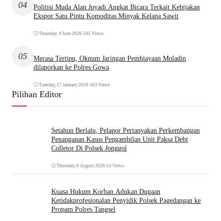
04
Politisi Muda Alan Juyadi Angkat Bicara Terkait Kebijakan
Ekspor Satu Pintu Komoditas Minyak Kelapa Sawit
Thursday, 4 June 2026
•
205 Views
05
Merasa Tertipu, Oknum Jaringan Pembiayaan Moladin
dilaporkan ke Polres Gowa
Tuesday, 27 January 2026
•
163 Views
Pilihan Editor
Setahun Berlalu, Pelapor Pertanyakan Perkembangan
Penanganan Kasus Pengambilan Unit Paksa Debt
Colletor Di Polsek Jonggol
Thursday, 6 August 2026
•
15 Views
Kuasa Hukum Korban Adukan Dugaan
Ketidakprofesionalan Penyidik Polsek Pagedangan ke
Propam Polres Tangsel