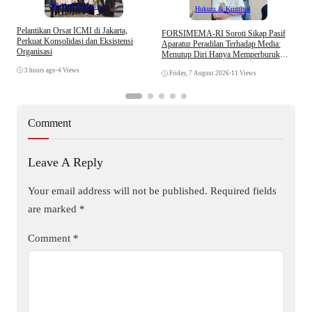
Tokoh & Organisasi
Hukum & Kriminal
Pelantikan Orsat ICMI di Jakarta,
S
​FORSIMEMA-RI Soroti Sikap Pasif
Perkuat Konsolidasi dan Eksistensi
B
Aparatur Peradilan Terhadap Media:
Organisasi
W
Menutup Diri Hanya Memperburuk
Citra Lembaga
3 hours ago
•
4 Views
Friday, 7 August 2026
•
11 Views
Comment
Leave A Reply
Your email address will not be published.
Required fields
are marked
*
Comment
*