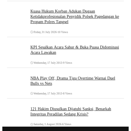
Kuasa Hukum Korban Adukan Dugaan
Ketidakprofesionalan Penyidik Polsek Pagedangan ke
Propam Polres Tangsel
Friday, 31 July 2026
•
10 Views
KPI Sesalkan Acara Sahur & Buka Puasa Didominasi
Acara Lawakan
Wednesday, 17 July 2013
•
9 Views
NBA Play Off, Drama Tiga Overtime Warnai Duel
Bulls vs Nets
Wednesday, 17 July 2013
•
8 Views
121 Hakim Diusulkan Dijatuhi Sanksi, Benarkah
Integritas Peradilan Sedang Krisis?
Saturday, 1 August 2026
•
6 Views