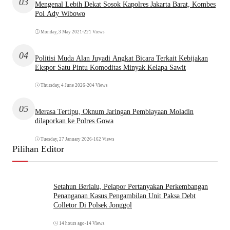
03
Mengenal Lebih Dekat Sosok Kapolres Jakarta Barat, Kombes
Pol Ady Wibowo
Monday, 3 May 2021
•
221 Views
04
Politisi Muda Alan Juyadi Angkat Bicara Terkait Kebijakan
Ekspor Satu Pintu Komoditas Minyak Kelapa Sawit
Thursday, 4 June 2026
•
204 Views
05
Merasa Tertipu, Oknum Jaringan Pembiayaan Moladin
dilaporkan ke Polres Gowa
Tuesday, 27 January 2026
•
162 Views
Pilihan Editor
Setahun Berlalu, Pelapor Pertanyakan Perkembangan
Penanganan Kasus Pengambilan Unit Paksa Debt
Colletor Di Polsek Jonggol
14 hours ago
•
14 Views