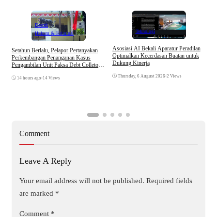
Daerah
Teknologi
Hukum & Kriminal
Asosiasi AI Bekali Aparatur Peradilan
Setahun Berlalu, Pelapor Pertanyakan
B
Optimalkan Kecerdasan Buatan untuk
Perkembangan Penanganan Kasus
D
Dukung Kinerja
Pengambilan Unit Paksa Debt Colletor
A
Di Polsek Jonggol
Thursday, 6 August 2026
•
2 Views
14 hours ago
•
14 Views
Comment
Leave A Reply
Your email address will not be published.
Required fields
are marked
*
Comment
*