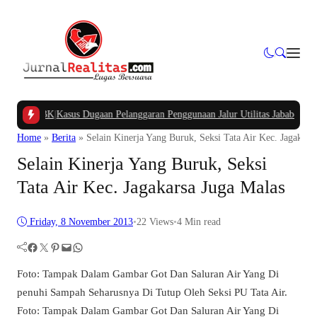
g APBK
|
Kasus Dugaan Pelanggaran Penggunaan Jalur Utilitas Jababeka Resmi N
Home
»
Berita
»
Selain Kinerja Yang Buruk, Seksi Tata Air Kec. Jagakars
Selain Kinerja Yang Buruk, Seksi
Tata Air Kec. Jagakarsa Juga Malas
Friday, 8 November 2013
•
22
Views
•
4 Min read
Facebook
Twitter
Pinterest
Mail
WhatsApp
Foto: Tampak Dalam Gambar Got Dan Saluran Air Yang Di
penuhi Sampah Seharusnya Di Tutup Oleh Seksi PU Tata Air.
Foto: Tampak Dalam Gambar Got Dan Saluran Air Yang Di