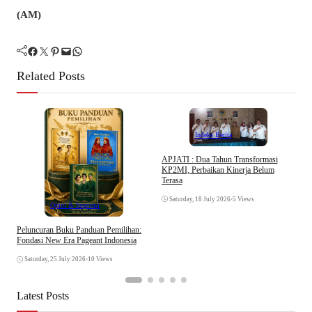
(AM)
Facebook
Twitter
Pinterest
Mail
WhatsApp
Related Posts
Indeks Berita
APJATI : Dua Tahun Transformasi
KP2MI, Perbaikan Kinerja Belum
D
Terasa
K
Saturday, 18 July 2026
•
5 Views
Opini & Inspirasi
Peluncuran Buku Panduan Pemilihan:
Fondasi New Era Pageant Indonesia
Saturday, 25 July 2026
•
10 Views
Latest Posts