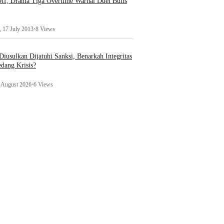
ff, Drama Tiga Overtime Warnai Duel Bulls
 17 July 2013
•
8 Views
iusulkan Dijatuhi Sanksi, Benarkah Integritas
edang Krisis?
1 August 2026
•
6 Views
Hukum & Kriminal