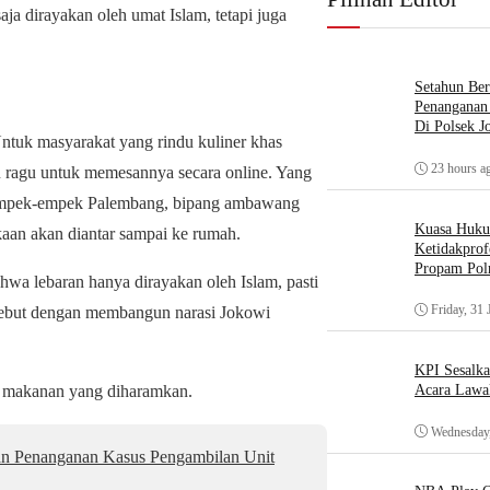
aja dirayakan oleh umat Islam, tetapi juga
Setahun Ber
Penanganan 
Di Polsek J
ntuk masyarakat yang rindu kuliner khas
23 hours a
u ragu untuk memesannya secara online. Yang
 empek-empek Palembang, bipang ambawang
Kuasa Huk
kaan akan diantar sampai ke rumah.
Ketidakprof
Propam Polr
hwa lebaran hanya dirayakan oleh Islam, pasti
Friday, 31 
rsebut dengan membangun narasi Jokowi
KPI Sesalk
h makanan yang diharamkan.
Acara Lawa
Wednesday,
an Penanganan Kasus Pengambilan Unit