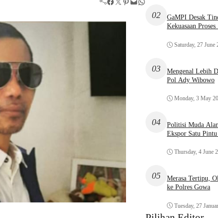
Facebook
Twitter
Pinterest
Mail
WhatsApp
02
GaMPI Desak Tind
Kekuasaan Proses
Saturday, 27 June
03
Mengenal Lebih De
Pol Ady Wibowo
Monday, 3 May 2
04
Politisi Muda Ala
Ekspor Satu Pint
Thursday, 4 June 
05
Merasa Tertipu, 
ke Polres Gowa
Tuesday, 27 Janua
Pilihan Editor