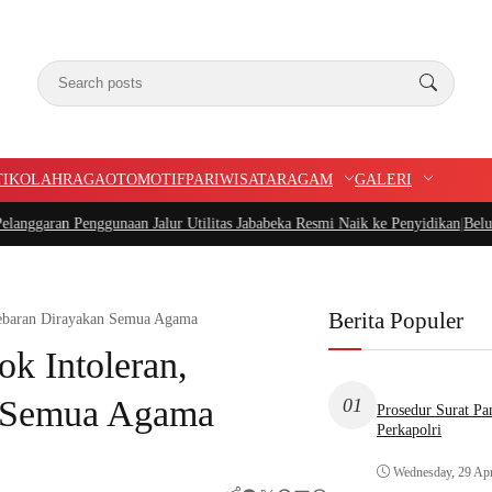
TIK
OLAHRAGA
OTOMOTIF
PARIWISATA
RAGAM
GALERI
nggunaan Jalur Utilitas Jababeka Resmi Naik ke Penyidikan
|
Belum Setahun As
Berita Populer
Lebaran Dirayakan Semua Agama
k Intoleran,
n Semua Agama
01
Prosedur Surat P
Perkapolri
Wednesday, 29 Apr