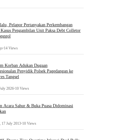
lalu, Pelapor Pertanyakan Perkembangan
Kasus Pengambilan Unit Paksa Debt Colletor
onggol
go
•
14 Views
um Korban Adukan Dugaan
esionalan Penyidik Polsek Pagedangan ke
es Tangsel
July 2026
•
10 Views
an Acara Sahur & Buka Puasa Didominasi
kan
 17 July 2013
•
10 Views