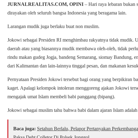
JURNALREALITAS.COM, OPINI
– Hari raya lebaran bukan s
dirayakan oleh seluruh bangsa Indonesia yang beragama lain.
Larangan mudik juga berlaku buat non muslim.
Jokowi sebagai Presiden RI menghimbau rakyatnya tidak mudik. U
daerah atau yang biasannya mudik membawa oleh-oleh, tidak perl
rindu makan gudeg Jogja, bandeng Semarang, siomay Bandung,
dari Kalimantan dan lain-lainnya tinggal pesan, dan makanan kesu
Pernyataan Presiden Jokowi tersebut bagi orang yang berpikiran ba
kaget. Apalagi kelompok intoleran menggoreng ajakan Jokowi te
mengajak umat Islam membeli babi panggang (bipang).
Jokowi sebagai muslim tahu bahwa babi dalam ajaran Islam adala
Baca juga:
Setahun Berlalu, Pelapor Pertanyakan Perkembang
Paksa Debt Colletor Di Polsek Jonggol