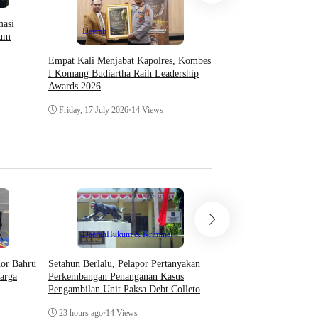
Daerah
masi
Daerah
lum
IPJI Papua Barat Mint
APH Periksa Oknum W
Empat Kali Menjabat Kapolres, Kombes
Ancam Pengusaha Di M
I Komang Budiartha Raih Leadership
Japre
Awards 2026
Friday, 10 July 2026
•
28 
Friday, 17 July 2026
•
14 Views
Teknologi
Daerah
Hukum & Kriminal
Asosiasi AI Bekali Apa
Setahun Berlalu, Pelapor Pertanyakan
hor Bahru
Optimalkan Kecerdasan
Perkembangan Penanganan Kasus
arga
Dukung Kinerja
Pengambilan Unit Paksa Debt Colletor
Di Polsek Jonggol
Thursday, 6 August 202
23 hours ago
•
14 Views