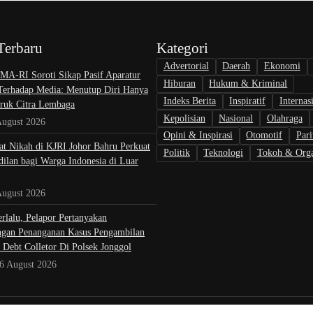
Terbaru
Kategori
Advertorial
Daerah
Ekonomi
A-RI Soroti Sikap Pasif Aparatur
Hiburan
Hukum & Kriminal
 Terhadap Media: Menutup Diri Hanya
Indeks Berita
Inspiratif
Internas
uk Citra Lembaga
Kepolisian
Nasional
Olahraga
August 2026
Opini & Inspirasi
Otomotif
Pari
at Nikah di KJRI Johor Bahru Perkuat
Politik
Teknologi
Tokoh & Orga
ilan bagi Warga Indonesia di Luar
August 2026
rlalu, Pelapor Pertanyakan
gan Penanganan Kasus Pengambilan
 Debt Colletor Di Polsek Jonggol
 6 August 2026