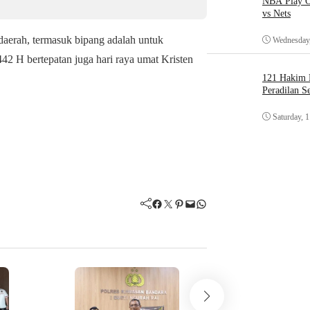
NBA Play O
vs Nets
daerah, termasuk bipang adalah untuk
Wednesday,
42 H bertepatan juga hari raya umat Kristen
121 Hakim D
Peradilan S
Saturday, 
Facebook
Twitter
Pinterest
Mail
WhatsApp