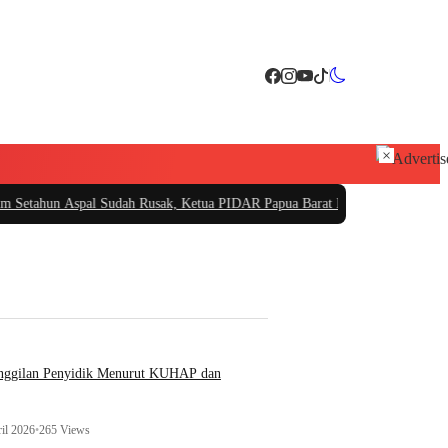
×
pal Sudah Rusak, Ketua PIDAR Papua Barat Minta Kajati Papua Periksa PT. F
anggilan Penyidik Menurut KUHAP dan
il 2026
•
265 Views