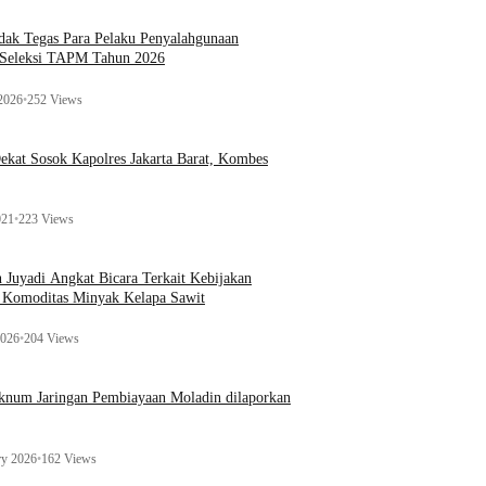
ak Tegas Para Pelaku Penyalahgunaan
 Seleksi TAPM Tahun 2026
 2026
•
252 Views
kat Sosok Kapolres Jakarta Barat, Kombes
021
•
223 Views
n Juyadi Angkat Bicara Terkait Kebijakan
u Komoditas Minyak Kelapa Sawit
2026
•
204 Views
Oknum Jaringan Pembiayaan Moladin dilaporkan
ry 2026
•
162 Views