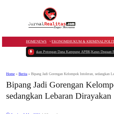
HOME
NEWS
EKONOMI
HUKUM & KRIMINAL
POLI
rat Pertanyakan Potongan Dana Kampung APBK
|
Kasus Dugaan Pelanggaran Pe
Home
»
Berita
»
Bipang Jadi Gorengan Kelompok Intoleran, sedangkan 
Bipang Jadi Gorengan Kelompo
sedangkan Lebaran Dirayaka