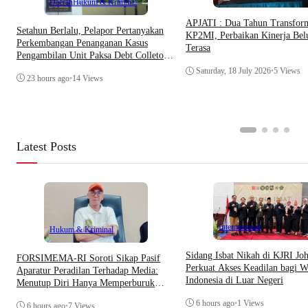
Daerah
Hukum & Kriminal
APJATI : Dua Tahun Transfor
Setahun Berlalu, Pelapor Pertanyakan
KP2MI, Perbaikan Kinerja Be
Perkembangan Penanganan Kasus
Terasa
Pengambilan Unit Paksa Debt Colletor
Di Polsek Jonggol
Saturday, 18 July 2026
•
5 Views
23 hours ago
•
14 Views
Latest Posts
Internasional
Hukum & Kriminal
Sidang Isbat Nikah di KJRI Jo
​FORSIMEMA-RI Soroti Sikap Pasif
Perkuat Akses Keadilan bagi W
Aparatur Peradilan Terhadap Media:
Indonesia di Luar Negeri
Menutup Diri Hanya Memperburuk
Citra Lembaga
6 hours ago
•
1 Views
6 hours ago
•
7 Views