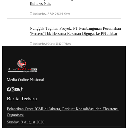
Bulls vs Nets
Wednesday, 17 July 2013
•
9 Views
Nunggak Tagihan Proyek, PT Pembangunan Perumahan
(Persero)Tbk Bersama Rekanan Digugat ke PN Jakbar
Wednesday, 9 March 2022
•
7 Views
Media Online Nasional
Berita Terbaru
Pelantikan Orsat ICMI di Jakarta, Perkuat Konsolidasi dan Eksistensi
Organisasi
Sunday, 9 August 2026