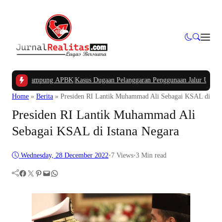
ana Kampung APBK
|
Kasus Dugaan Pelanggaran Penggunaan Jalur Utilitas Jaba
Home
»
Berita
»
Presiden RI Lantik Muhammad Ali Sebagai KSAL di Ist
Presiden RI Lantik Muhammad Ali
Sebagai KSAL di Istana Negara
Wednesday, 28 December 2022
•
7
Views
•
3 Min read
Facebook
Twitter
Pinterest
Mail
WhatsApp