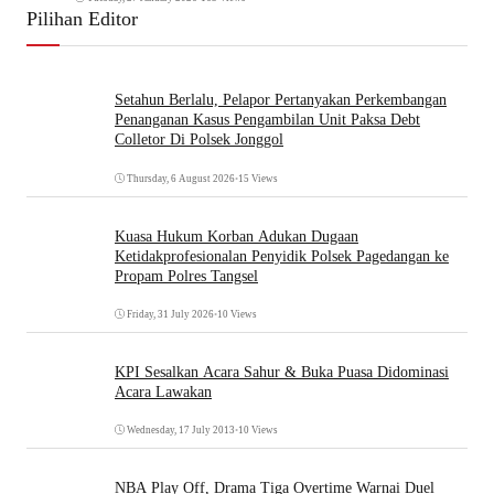
Pilihan Editor
Setahun Berlalu, Pelapor Pertanyakan Perkembangan
Penanganan Kasus Pengambilan Unit Paksa Debt
Colletor Di Polsek Jonggol
Thursday, 6 August 2026
•
15 Views
Kuasa Hukum Korban Adukan Dugaan
Ketidakprofesionalan Penyidik Polsek Pagedangan ke
Propam Polres Tangsel
Friday, 31 July 2026
•
10 Views
KPI Sesalkan Acara Sahur & Buka Puasa Didominasi
Acara Lawakan
Wednesday, 17 July 2013
•
10 Views
NBA Play Off, Drama Tiga Overtime Warnai Duel