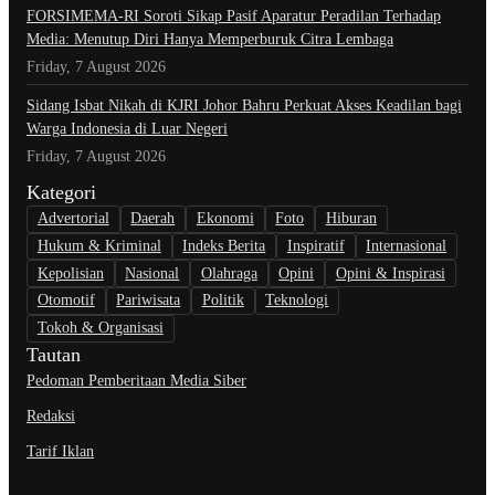
​FORSIMEMA-RI Soroti Sikap Pasif Aparatur Peradilan Terhadap
Media: Menutup Diri Hanya Memperburuk Citra Lembaga
Friday, 7 August 2026
Sidang Isbat Nikah di KJRI Johor Bahru Perkuat Akses Keadilan bagi
Warga Indonesia di Luar Negeri
Friday, 7 August 2026
Kategori
Advertorial
Daerah
Ekonomi
Foto
Hiburan
Hukum & Kriminal
Indeks Berita
Inspiratif
Internasional
Kepolisian
Nasional
Olahraga
Opini
Opini & Inspirasi
Otomotif
Pariwisata
Politik
Teknologi
Tokoh & Organisasi
Tautan
Pedoman Pemberitaan Media Siber
Redaksi
Tarif Iklan