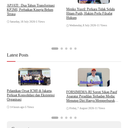
APJATI : Dua Tahun Transformasi
D
Menko Yusril: Perkara Tidak Selalu
KP2MI, Perbaikan Kinerja Belum
k
Hitam Putih, Hakim Perlu Filsafat
Terasa
A
Hukum
I
Saturday, 18 July 2026
•
5 Views
Wednesday, 8 July 2026
•
11 Views
Latest Posts
Tokoh & Organisasi
Hukum & Kriminal
Pelantikan Orsat ICMI di Jakarta,
S
​FORSIMEMA-RI Soroti Sikap Pasif
Perkuat Konsolidasi dan Eksistensi
B
Aparatur Peradilan Terhadap Media:
Organisasi
W
Menutup Diri Hanya Memperburuk
Citra Lembaga
14 hours ago
•
5 Views
Friday, 7 August 2026
•
11 Views