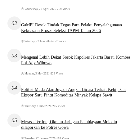
Wednesday, 29 April 2026
•
269 Views
02
GaMPI Desak Tindak Tegas Para Pelaku Penyalahgunaan
Kekuasaan Proses Seleksi TAPM Tahun 2026
Saturday, 27 June 2026
•
252 Views
03
Mengenal Lebih Dekat Sosok Kapolres Jakarta Barat, Kombes
Pol Ady Wibowo
Monday, 3 May 2021
•
226 Views
04
Politisi Muda Alan Juyadi Angkat Bicara Terkait Kebijakan
Ekspor Satu Pintu Komoditas Minyak Kelapa Sawit
Thursday, 4 June 2026
•
205 Views
05
Merasa Tertipu, Oknum Jaringan Pembiayaan Moladin
dilaporkan ke Polres Gowa
Tuesday, 27 January 2026
•
163 Views