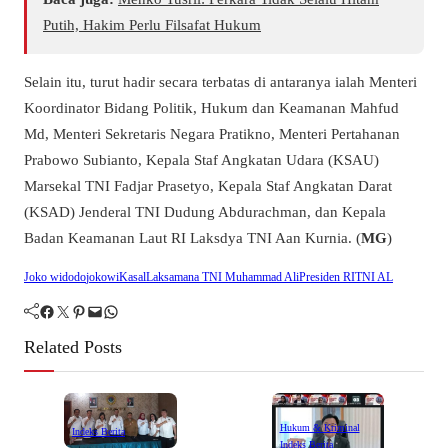
Putih, Hakim Perlu Filsafat Hukum
Selain itu, turut hadir secara terbatas di antaranya ialah Menteri
Koordinator Bidang Politik, Hukum dan Keamanan Mahfud
Md, Menteri Sekretaris Negara Pratikno, Menteri Pertahanan
Prabowo Subianto, Kepala Staf Angkatan Udara (KSAU)
Marsekal TNI Fadjar Prasetyo, Kepala Staf Angkatan Darat
(KSAD) Jenderal TNI Dudung Abdurachman, dan Kepala
Badan Keamanan Laut RI Laksdya TNI Aan Kurnia. (
MG
)
Joko widodo
jokowi
Kasal
Laksamana TNI Muhammad Ali
Presiden RI
TNI AL
Facebook
Twitter
Pinterest
Mail
WhatsApp
Related Posts
Hukum & Kriminal
Indeks Berita
Indeks Berita