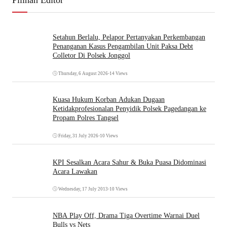
Setahun Berlalu, Pelapor Pertanyakan Perkembangan
Penanganan Kasus Pengambilan Unit Paksa Debt
Colletor Di Polsek Jonggol
Thursday, 6 August 2026
•
14 Views
Kuasa Hukum Korban Adukan Dugaan
Ketidakprofesionalan Penyidik Polsek Pagedangan ke
Propam Polres Tangsel
Friday, 31 July 2026
•
10 Views
KPI Sesalkan Acara Sahur & Buka Puasa Didominasi
Acara Lawakan
Wednesday, 17 July 2013
•
10 Views
NBA Play Off, Drama Tiga Overtime Warnai Duel
Bulls vs Nets