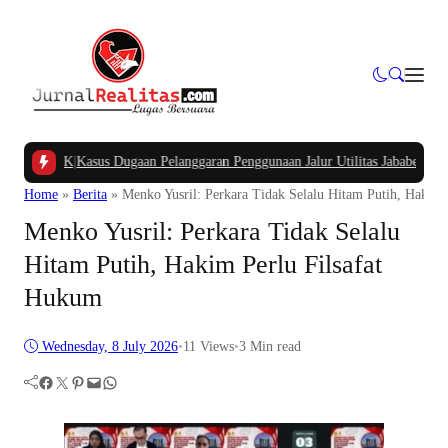
APBK
|
Kasus Dugaan Pelanggaran Penggunaan Jalur Utilitas Jababeka Resmi Nai
Home
»
Berita
»
Menko Yusril: Perkara Tidak Selalu Hitam Putih, Hakim
Menko Yusril: Perkara Tidak Selalu
Hitam Putih, Hakim Perlu Filsafat
Hukum
Wednesday, 8 July 2026
•
11
Views
•
3 Min read
Facebook
Twitter
Pinterest
Mail
WhatsApp