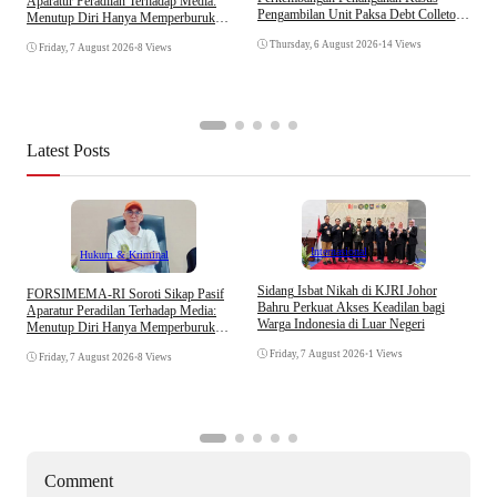
Aparatur Peradilan Terhadap Media:
K
Pengambilan Unit Paksa Debt Colletor
Menutup Diri Hanya Memperburuk
Di Polsek Jonggol
Citra Lembaga
Thursday, 6 August 2026
•
14 Views
Friday, 7 August 2026
•
8 Views
Latest Posts
Internasional
Hukum & Kriminal
S
Sidang Isbat Nikah di KJRI Johor
​FORSIMEMA-RI Soroti Sikap Pasif
P
Bahru Perkuat Akses Keadilan bagi
Aparatur Peradilan Terhadap Media:
P
Warga Indonesia di Luar Negeri
Menutup Diri Hanya Memperburuk
D
Citra Lembaga
Friday, 7 August 2026
•
1 Views
Friday, 7 August 2026
•
8 Views
Comment