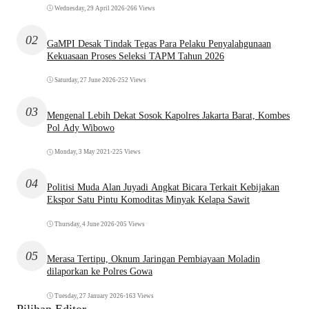
Wednesday, 29 April 2026
•
266 Views
02
GaMPI Desak Tindak Tegas Para Pelaku Penyalahgunaan
Kekuasaan Proses Seleksi TAPM Tahun 2026
Saturday, 27 June 2026
•
252 Views
03
Mengenal Lebih Dekat Sosok Kapolres Jakarta Barat, Kombes
Pol Ady Wibowo
Monday, 3 May 2021
•
225 Views
04
Politisi Muda Alan Juyadi Angkat Bicara Terkait Kebijakan
Ekspor Satu Pintu Komoditas Minyak Kelapa Sawit
Thursday, 4 June 2026
•
205 Views
05
Merasa Tertipu, Oknum Jaringan Pembiayaan Moladin
dilaporkan ke Polres Gowa
Tuesday, 27 January 2026
•
163 Views
Pilihan Editor