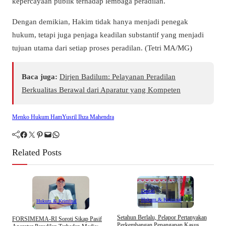
kepercayaan publik terhadap lembaga peradilan.
Dengan demikian, Hakim tidak hanya menjadi penegak
hukum, tetapi juga penjaga keadilan substantif yang menjadi
tujuan utama dari setiap proses peradilan. (Tetri MA/MG)
Baca juga:
Dirjen Badilum: Pelayanan Peradilan
Berkualitas Berawal dari Aparatur yang Kompeten
Menko Hukum Ham
Yusril Ihza Mahendra
Facebook
Twitter
Pinterest
Mail
WhatsApp
Related Posts
Daerah
Hukum & Kriminal
Hukum & Kriminal
D
Setahun Berlalu, Pelapor Pertanyakan
​FORSIMEMA-RI Soroti Sikap Pasif
B
Perkembangan Penanganan Kasus