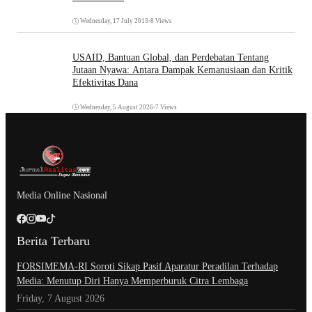
Wednesday, 17 July 2013
•
8 Views
USAID, Bantuan Global, dan Perdebatan Tentang
Jutaan Nyawa: Antara Dampak Kemanusiaan dan Kritik
Efektivitas Dana
Wednesday, 5 August 2026
•
7 Views
Media Online Nasional
Berita Terbaru
​FORSIMEMA-RI Soroti Sikap Pasif Aparatur Peradilan Terhadap
Media: Menutup Diri Hanya Memperburuk Citra Lembaga
Friday, 7 August 2026