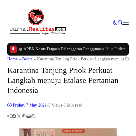
ampung APBK
|
Kasus Dugaan Pelanggaran Penggunaan Jalur Utilitas Jababeka Re
Home
»
Berita
»
Karantina Tanjung Priok Perkuat Langkah menuju Etalase
Karantina Tanjung Priok Perkuat
Langkah menuju Etalase Pertanian
Indonesia
Friday, 7 May 2021
•
5
Views
•
3 Min read
Facebook
Twitter
Pinterest
Mail
WhatsApp