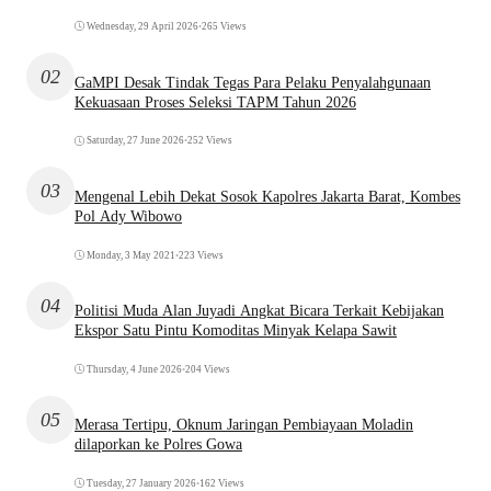
Wednesday, 29 April 2026
•
265 Views
02
GaMPI Desak Tindak Tegas Para Pelaku Penyalahgunaan
Kekuasaan Proses Seleksi TAPM Tahun 2026
Saturday, 27 June 2026
•
252 Views
03
Mengenal Lebih Dekat Sosok Kapolres Jakarta Barat, Kombes
Pol Ady Wibowo
Monday, 3 May 2021
•
223 Views
04
Politisi Muda Alan Juyadi Angkat Bicara Terkait Kebijakan
Ekspor Satu Pintu Komoditas Minyak Kelapa Sawit
Thursday, 4 June 2026
•
204 Views
05
Merasa Tertipu, Oknum Jaringan Pembiayaan Moladin
dilaporkan ke Polres Gowa
Tuesday, 27 January 2026
•
162 Views