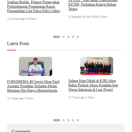
Setahun Berlalu, Pelapor Pertanyakan
KP2MI, Perbaikan Kinerja Belum
Perkembangan Penanganan Kasus
Terasa
Pengambilan Unit Paksa Debt Colletor
E
Di Polsek Jonggol
I
Saturday, 18 July 2026
•
5 Views
23 hours ago
•
14 Views
A
Latest Posts
Internasional
Hukum & Kriminal
S
Sidang Isbat Nikah di KJRI Johor
​FORSIMEMA-RI Soroti Sikap Pasif
P
Bahru Perkuat Akses Keadilan bagi
Aparatur Peradilan Terhadap Media:
P
Warga Indonesia di Luar Negeri
Menutup Diri Hanya Memperburuk
D
Citra Lembaga
7 hours ago
•
1 Views
7 hours ago
•
7 Views
Comment