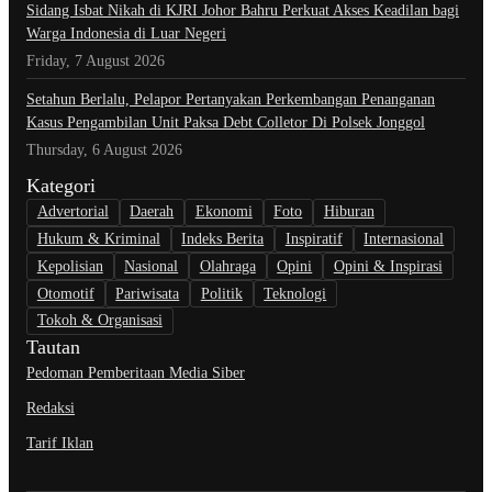
Sidang Isbat Nikah di KJRI Johor Bahru Perkuat Akses Keadilan bagi
Warga Indonesia di Luar Negeri
Friday, 7 August 2026
Setahun Berlalu, Pelapor Pertanyakan Perkembangan Penanganan
Kasus Pengambilan Unit Paksa Debt Colletor Di Polsek Jonggol
Thursday, 6 August 2026
Kategori
Advertorial
Daerah
Ekonomi
Foto
Hiburan
Hukum & Kriminal
Indeks Berita
Inspiratif
Internasional
Kepolisian
Nasional
Olahraga
Opini
Opini & Inspirasi
Otomotif
Pariwisata
Politik
Teknologi
Tokoh & Organisasi
Tautan
Pedoman Pemberitaan Media Siber
Redaksi
Tarif Iklan