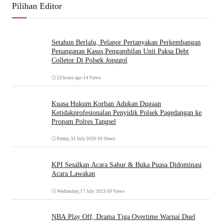
Pilihan Editor
Setahun Berlalu, Pelapor Pertanyakan Perkembangan
Penanganan Kasus Pengambilan Unit Paksa Debt
Colletor Di Polsek Jonggol
23 hours ago
•
14 Views
Kuasa Hukum Korban Adukan Dugaan
Ketidakprofesionalan Penyidik Polsek Pagedangan ke
Propam Polres Tangsel
Friday, 31 July 2026
•
10 Views
KPI Sesalkan Acara Sahur & Buka Puasa Didominasi
Acara Lawakan
Wednesday, 17 July 2013
•
10 Views
NBA Play Off, Drama Tiga Overtime Warnai Duel