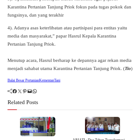
Karantina Pertanian Tanjung Priok fokus pada tugas pokok dan
fungsinya, dan yang terakhir
4). Adanya asas keterlibatan atau partisipasi para entitas yaitu
media dan masyarakat,” papar Hasrul Kepala Karantina
Pertanian Tanjung Priok.
Menutup acara, Hasrul berharap ke depannya agar rekan media
menjadi sahabat utama Karantina Pertanian Tanjung Priok. (
Tio
)
Balai Besar Pertanian
Kementan
Tani
Facebook
Twitter
Pinterest
Mail
WhatsApp
Related Posts
Daerah
Indeks Berita
Hukum & Kriminal
APJATI : Dua Tahun Transformasi