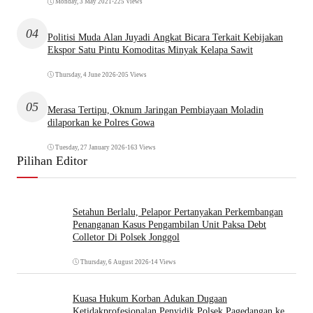
Monday, 3 May 2021
•
225 Views
04
Politisi Muda Alan Juyadi Angkat Bicara Terkait Kebijakan
Ekspor Satu Pintu Komoditas Minyak Kelapa Sawit
Thursday, 4 June 2026
•
205 Views
05
Merasa Tertipu, Oknum Jaringan Pembiayaan Moladin
dilaporkan ke Polres Gowa
Tuesday, 27 January 2026
•
163 Views
Pilihan Editor
Setahun Berlalu, Pelapor Pertanyakan Perkembangan
Penanganan Kasus Pengambilan Unit Paksa Debt
Colletor Di Polsek Jonggol
Thursday, 6 August 2026
•
14 Views
Kuasa Hukum Korban Adukan Dugaan
Ketidakprofesionalan Penyidik Polsek Pagedangan ke