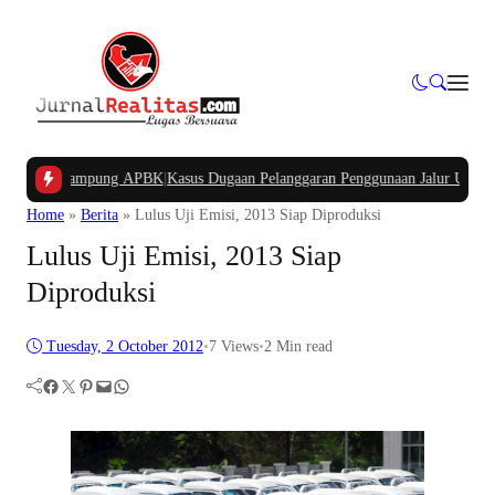
Dana Kampung APBK
|
Kasus Dugaan Pelanggaran Penggunaan Jalur Utilitas Jaba
Home
»
Berita
»
Lulus Uji Emisi, 2013 Siap Diproduksi
Lulus Uji Emisi, 2013 Siap
Diproduksi
Tuesday, 2 October 2012
•
7
Views
•
2 Min read
Facebook
Twitter
Pinterest
Mail
WhatsApp