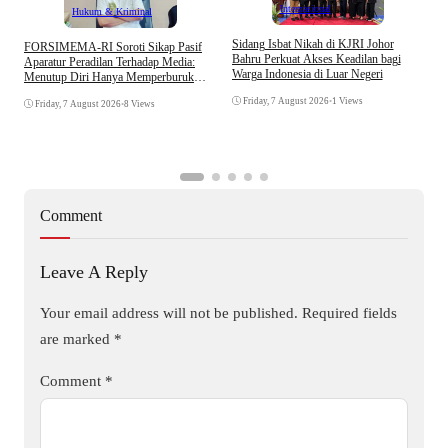
Internasional
Hukum & Kriminal
S
Sidang Isbat Nikah di KJRI Johor
​FORSIMEMA-RI Soroti Sikap Pasif
P
Bahru Perkuat Akses Keadilan bagi
Aparatur Peradilan Terhadap Media:
P
Warga Indonesia di Luar Negeri
Menutup Diri Hanya Memperburuk
D
Citra Lembaga
Friday, 7 August 2026
•
1 Views
Friday, 7 August 2026
•
8 Views
Comment
Leave A Reply
Your email address will not be published.
Required fields
are marked
*
Comment
*