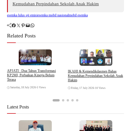
Kemudahan Perpindahan Sekolah Anak Hakim
esemka lulus uji emisi
esemka mobil nasional
mobil esemka
Facebook
Twitter
Pinterest
Mail
WhatsApp
Related Posts
Indeks Berita
Nasional
APJATI : Dua Tahun Transformasi
IKAHI & Kemendikdasmen Bahas
S
KP2MI, Perbaikan Kinerja Belum
Kemudahan Perpindahan Sekolah Anak
P
Terasa
Hakim
P
Saturday, 18 July 2026
•
5 Views
Friday, 17 July 2026
•
10 Views
Latest Posts