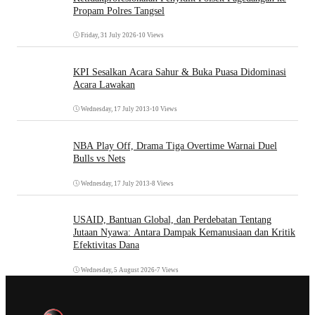
Propam Polres Tangsel
Friday, 31 July 2026
•
10 Views
KPI Sesalkan Acara Sahur & Buka Puasa Didominasi
Acara Lawakan
Wednesday, 17 July 2013
•
10 Views
NBA Play Off, Drama Tiga Overtime Warnai Duel
Bulls vs Nets
Wednesday, 17 July 2013
•
8 Views
USAID, Bantuan Global, dan Perdebatan Tentang
Jutaan Nyawa: Antara Dampak Kemanusiaan dan Kritik
Efektivitas Dana
Wednesday, 5 August 2026
•
7 Views