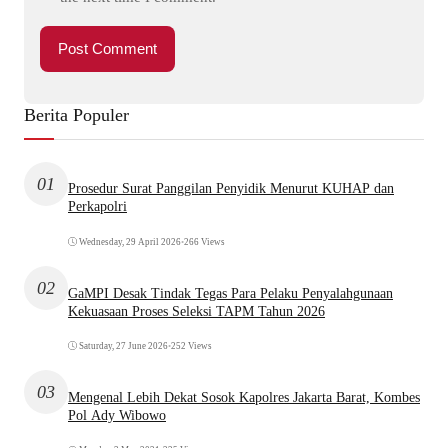
Berita Populer
01
Prosedur Surat Panggilan Penyidik Menurut KUHAP dan
Perkapolri
Wednesday, 29 April 2026
•
266 Views
02
GaMPI Desak Tindak Tegas Para Pelaku Penyalahgunaan
Kekuasaan Proses Seleksi TAPM Tahun 2026
Saturday, 27 June 2026
•
252 Views
03
Mengenal Lebih Dekat Sosok Kapolres Jakarta Barat, Kombes
Pol Ady Wibowo