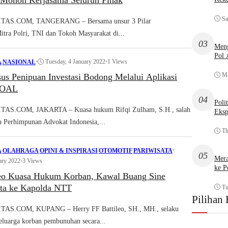
Mohon Kerjasama Seluruh Pihak
Sa
AS.COM, TANGERANG – Bersama unsur 3 Pilar
itra Polri, TNI dan Tokoh Masyarakat di...
03
Meng
Pol
•
Tuesday, 4 January 2022
•
1 Views
A
|
NASIONAL
Mo
us Penipuan Investasi Bodong Melalui Aplikasi
GOAL
04
Poli
S.COM, JAKARTA – Kuasa hukum Rifqi Zulham, S.H., salah
Eksp
ta Perhimpunan Advokat Indonesia,...
Th
•
A
|
OLAHRAGA
|
OPINI & INSPIRASI
|
OTOMOTIF
|
PARIWISATA
05
Mera
ary 2022
•
3 Views
ke P
leo Kuasa Hukum Korban, Kawal Buang Sine
ta ke Kapolda NTT
Tu
Pilihan 
S.COM, KUPANG – Herry FF Battileo, SH., MH., selaku
luarga korban pembunuhan secara...