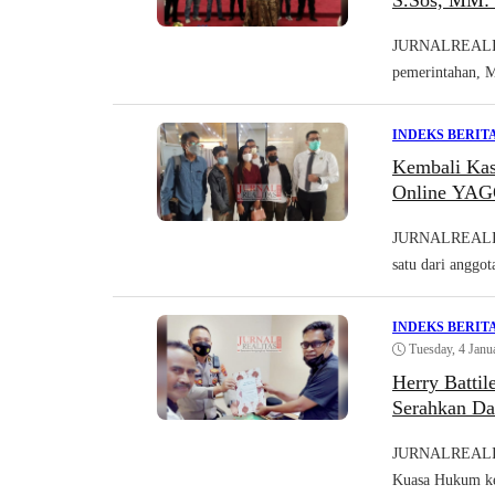
S.Sos, MM: 
JURNALREALIT
pemerintahan, M
INDEKS BERIT
Kembali Kas
Online YA
JURNALREALITA
satu dari anggo
INDEKS BERIT
Tuesday, 4 Janu
Herry Batti
Serahkan Da
JURNALREALITA
Kuasa Hukum ke