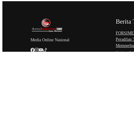
Berita 
​FORSIMEM
Peradilan
Media Online Nasional
Memperbur
Friday, 7 
Sidang Isb
Akses Kead
Negeri
Friday, 7 
Setahun Be
Perkemban
Unit Paksa
Thursday,