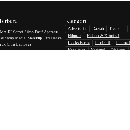
Terbaru
Kategori
Advertorial
Daerah
Ekonomi
A-RI Soroti Sikap Pasif Aparatur
Hiburan
Hukum & Kriminal
 Terhadap Media: Menutup Diri Hanya
Indeks Berita
Inspiratif
Internas
uk Citra Lembaga
Kepolisian
Nasional
Olahraga
August 2026
Opini & Inspirasi
Otomotif
Pari
at Nikah di KJRI Johor Bahru Perkuat
Politik
Teknologi
Tokoh & Orga
ilan bagi Warga Indonesia di Luar
August 2026
rlalu, Pelapor Pertanyakan
gan Penanganan Kasus Pengambilan
 Debt Colletor Di Polsek Jonggol
 6 August 2026