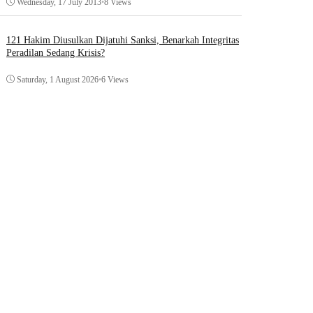
Wednesday, 17 July 2013
•
8 Views
121 Hakim Diusulkan Dijatuhi Sanksi, Benarkah Integritas
Peradilan Sedang Krisis?
Saturday, 1 August 2026
•
6 Views