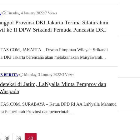
•
Tuesday, 4 January 2022
•
7 Views
A
ngpol Provinsi DKI Jakarta Terima Silaturahmi
il ke II DPW Srikandi Pemuda Pancasila DKI
AS.COM, JAKARTA – Dewan Pimpinan Wilayah Srikandi
a DKI Jakarta berencana akan melaksanakan Musyawarah...
•
Monday, 3 January 2022
•
3 Views
S BERITA
deteksi di Jatim, LaNyalla Minta Pemprov dan
 Waspada
AS.COM, SURABAYA – Ketua DPD RI AA LaNyalla Mahmud
nta Pemerintah Provinsi dan pemerintah...
…
38
39
40