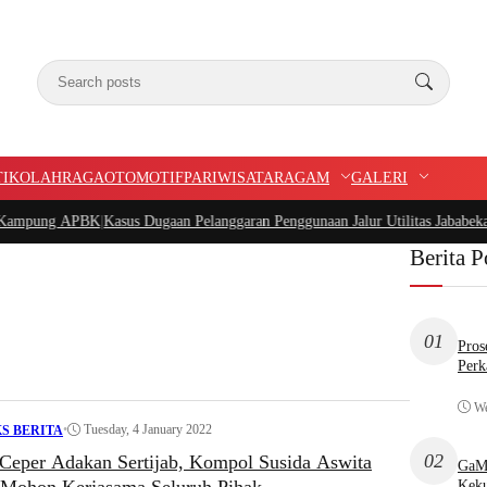
TIK
OLAHRAGA
OTOMOTIF
PARIWISATA
RAGAM
GALERI
ung APBK
|
Kasus Dugaan Pelanggaran Penggunaan Jalur Utilitas Jababeka Resmi
Berita P
01
Pros
Perk
We
•
Tuesday, 4 January 2022
S BERITA
02
 Ceper Adakan Sertijab, Kompol Susida Aswita
GaMP
Keku