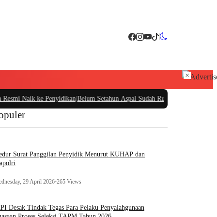
×
 Naik ke Penyidikan
|
Belum Setahun Aspal Sudah Rusak, Ketua PIDAR Papua Bar
opuler
edur Surat Panggilan Penyidik Menurut KUHAP dan
apolri
dnesday, 29 April 2026
•
265 Views
I Desak Tindak Tegas Para Pelaku Penyalahgunaan
asaan Proses Seleksi TAPM Tahun 2026