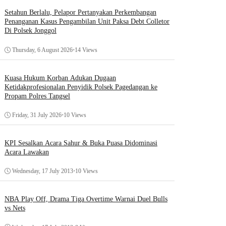
Setahun Berlalu, Pelapor Pertanyakan Perkembangan
Penanganan Kasus Pengambilan Unit Paksa Debt Colletor
Di Polsek Jonggol
Thursday, 6 August 2026
•
14 Views
Kuasa Hukum Korban Adukan Dugaan
Ketidakprofesionalan Penyidik Polsek Pagedangan ke
Propam Polres Tangsel
Friday, 31 July 2026
•
10 Views
KPI Sesalkan Acara Sahur & Buka Puasa Didominasi
Acara Lawakan
Wednesday, 17 July 2013
•
10 Views
NBA Play Off, Drama Tiga Overtime Warnai Duel Bulls
vs Nets