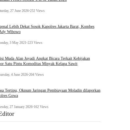
turday, 27 June 2026
•
252 Views
enal Lebih Dekat Sosok Kapolres Jakarta Barat, Kombes
 Ady Wibowo
nday, 3 May 2021
•
223 Views
tisi Muda Alan Juyadi Angkat Bicara Terkait Kebijakan
or Satu Pintu Komoditas Minyak Kelapa Sawit
ursday, 4 June 2026
•
204 Views
sa Tertipu, Oknum Jaringan Pembiayaan Moladin dilaporkan
olres Gowa
esday, 27 January 2026
•
162 Views
Editor