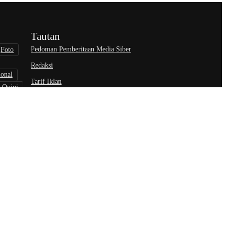
Tautan
Pedoman Pemberitaan Media Siber
Foto
Redaksi
ional
Tarif Iklan
Opini
wisata
nisasi