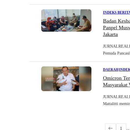
INDEKS BERIT
Badan Kesba
Panpel Musw
Jakarta
JURNALREALIT
Pemuda Pancasil
DAERAH
|
INDEK
Omicron Ter
Masyarakat
JURNALREALIT
Mattalitti memi
1