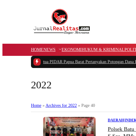
HOME
NEWS
EKONOMI
HUKUM & KRIMINAL
POLI
Maupun Pidana
|
Ketua PIDAR Papua Barat Pertanyakan Potongan Dana Kamp
2022
Home
»
Archives for
2022
»
Page 40
DAERAH
|
INDEK
Polsek Batu