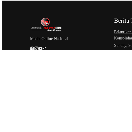
Berita 
Pelantikan
Konsolidas
Media Online Nasional
Sunday, 9
​FORSIMEM
Peradilan
Memperbur
Friday, 7 
Sidang Isb
Akses Kead
Negeri
Friday, 7 
@Copyright Jurnal Realitas.com. All Rights Reserved