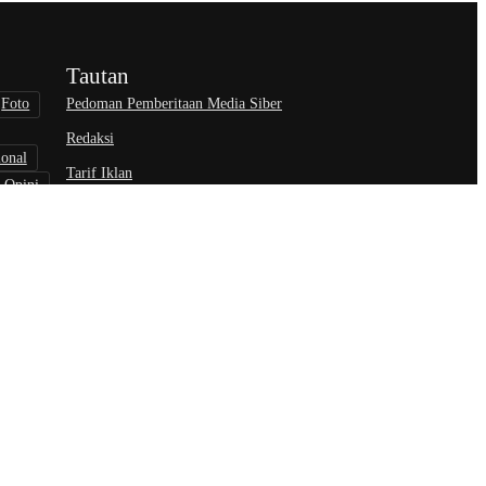
Tautan
Pedoman Pemberitaan Media Siber
Foto
Redaksi
ional
Tarif Iklan
Opini
wisata
nisasi
an Privasi
Syarat & Ketentuan
Disclaimer
Kebijakan Hak Cipta