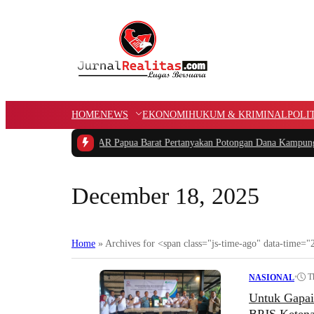
HOME
NEWS
EKONOMI
HUKUM & KRIMINAL
POLI
Pidana
|
Ketua PIDAR Papua Barat Pertanyakan Potongan Dana Kampung APB
December 18, 2025
Home
»
Archives for <span class="js-time-ago" data-tim
•
T
NASIONAL
Untuk Gapai 