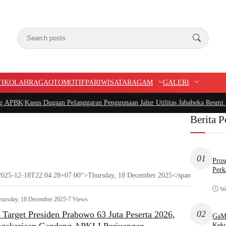
TIK
OLAHRAGA
OTOMOTIF
PARIWISATA
RAGAM
GALERI
K
|
Kasus Dugaan Pelanggaran Penggunaan Jalur Utilitas Jababeka Resmi Naik k
Berita P
01
Pros
Perk
e="2025-12-18T22:04:28+07:00">Thursday, 18 December 2025</span>
We
hursday, 18 December 2025
•
7 Views
02
Target Presiden Prabowo 63 Juta Peserta 2026,
GaMP
Keku