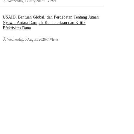
Wednesday, 17 July 2013
•
9 Views
USAID, Bantuan Global, dan Perdebatan Tentang Jutaan
Nyawa: Antara Dampak Kemanusiaan dan Kritik
Efektivitas Dana
Wednesday, 5 August 2026
•
7 Views