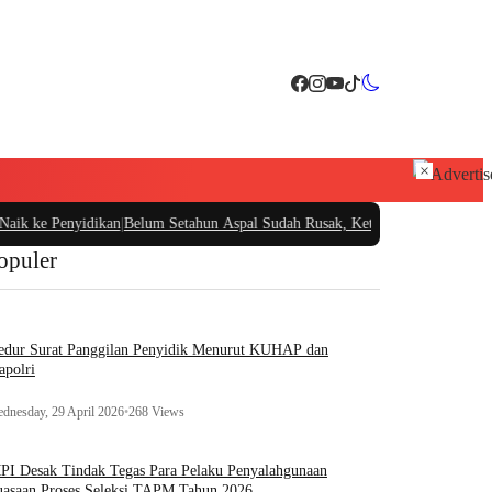
×
e Penyidikan
|
Belum Setahun Aspal Sudah Rusak, Ketua PIDAR Papua Barat Mint
opuler
edur Surat Panggilan Penyidik Menurut KUHAP dan
apolri
dnesday, 29 April 2026
•
268 Views
I Desak Tindak Tegas Para Pelaku Penyalahgunaan
asaan Proses Seleksi TAPM Tahun 2026