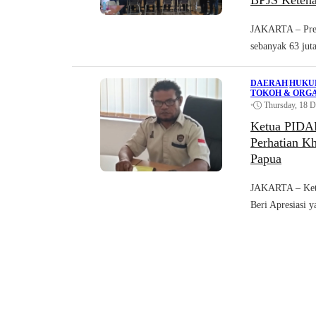
BPJS Ketena
JAKARTA – Pres
sebanyak 63 juta
DAERAH
|
HUKU
TOKOH & ORGA
•
Thursday, 18 
Ketua PIDAR
Perhatian K
Papua
JAKARTA – Ketu
Beri Apresiasi y