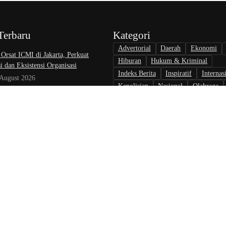
Terbaru
Kategori
Advertorial
Daerah
Ekonomi
 Orsat ICMI di Jakarta, Perkuat
Hiburan
Hukum & Kriminal
i dan Eksistensi Organisasi
Indeks Berita
Inspiratif
Internas
 August 2026
Kepolisian
Nasional
Olahraga
A-RI Soroti Sikap Pasif Aparatur
Opini & Inspirasi
Otomotif
Pari
 Terhadap Media: Menutup Diri Hanya
Politik
Teknologi
Tokoh & Orga
uk Citra Lembaga
August 2026
at Nikah di KJRI Johor Bahru Perkuat
ilan bagi Warga Indonesia di Luar
August 2026
Pedoman Kontributor
Kebijak