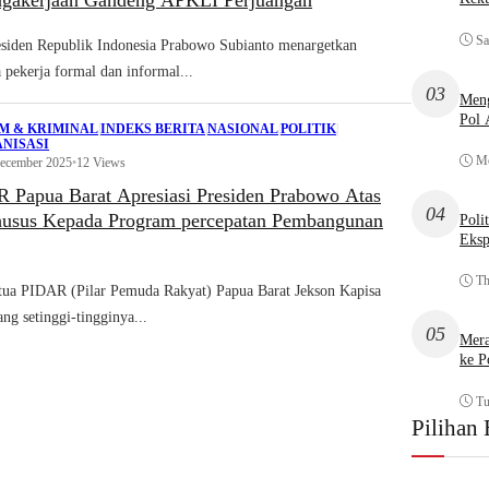
gakerjaan Gandeng APKLI Perjuangan
Sa
iden Republik Indonesia Prabowo Subianto menargetkan
 pekerja formal dan informal...
03
Meng
Pol
M & KRIMINAL
|
INDEKS BERITA
|
NASIONAL
|
POLITIK
|
NISASI
Mo
December 2025
•
12 Views
 Papua Barat Apresiasi Presiden Prabowo Atas
04
husus Kepada Program percepatan Pembangunan
Poli
Eksp
Th
a PIDAR (Pilar Pemuda Rakyat) Papua Barat Jekson Kapisa
ang setinggi-tingginya...
05
Mera
ke P
Tu
Pilihan 