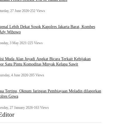
turday, 27 June 2026
•
252 Views
enal Lebih Dekat Sosok Kapolres Jakarta Barat, Kombes
 Ady Wibowo
nday, 3 May 2021
•
225 Views
tisi Muda Alan Juyadi Angkat Bicara Terkait Kebijakan
or Satu Pintu Komoditas Minyak Kelapa Sawit
ursday, 4 June 2026
•
205 Views
sa Tertipu, Oknum Jaringan Pembiayaan Moladin dilaporkan
olres Gowa
esday, 27 January 2026
•
163 Views
Editor