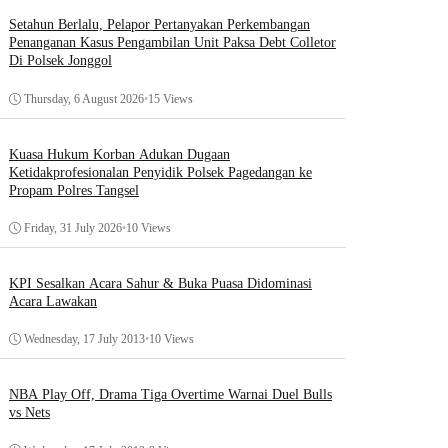
Setahun Berlalu, Pelapor Pertanyakan Perkembangan
Penanganan Kasus Pengambilan Unit Paksa Debt Colletor
Di Polsek Jonggol
Thursday, 6 August 2026
•
15 Views
Kuasa Hukum Korban Adukan Dugaan
Ketidakprofesionalan Penyidik Polsek Pagedangan ke
Propam Polres Tangsel
Friday, 31 July 2026
•
10 Views
KPI Sesalkan Acara Sahur & Buka Puasa Didominasi
Acara Lawakan
Wednesday, 17 July 2013
•
10 Views
NBA Play Off, Drama Tiga Overtime Warnai Duel Bulls
vs Nets