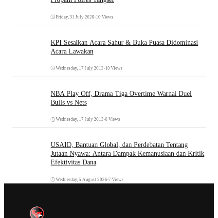
Friday, 31 July 2026
•
10 Views
KPI Sesalkan Acara Sahur & Buka Puasa Didominasi
Acara Lawakan
Wednesday, 17 July 2013
•
10 Views
NBA Play Off, Drama Tiga Overtime Warnai Duel
Bulls vs Nets
Wednesday, 17 July 2013
•
8 Views
USAID, Bantuan Global, dan Perdebatan Tentang
Jutaan Nyawa: Antara Dampak Kemanusiaan dan Kritik
Efektivitas Dana
Wednesday, 5 August 2026
•
7 Views