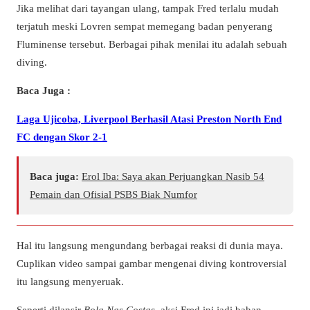
Jika melihat dari tayangan ulang, tampak Fred terlalu mudah
terjatuh meski Lovren sempat memegang badan penyerang
Fluminense tersebut. Berbagai pihak menilai itu adalah sebuah
diving.
Baca Juga :
Laga Ujicoba, Liverpool Berhasil Atasi Preston North End
FC dengan Skor 2-1
Baca juga:
Erol Iba: Saya akan Perjuangkan Nasib 54
Pemain dan Ofisial PSBS Biak Numfor
Hal itu langsung mengundang berbagai reaksi di dunia maya.
Cuplikan video sampai gambar mengenai diving kontroversial
itu langsung menyeruak.
Seperti dilansir
Bola Nas Costas
, aksi Fred ini jadi bahan