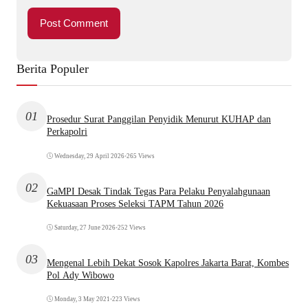
Berita Populer
01
Prosedur Surat Panggilan Penyidik Menurut KUHAP dan
Perkapolri
Wednesday, 29 April 2026
•
265 Views
02
GaMPI Desak Tindak Tegas Para Pelaku Penyalahgunaan
Kekuasaan Proses Seleksi TAPM Tahun 2026
Saturday, 27 June 2026
•
252 Views
03
Mengenal Lebih Dekat Sosok Kapolres Jakarta Barat, Kombes
Pol Ady Wibowo
Monday, 3 May 2021
•
223 Views