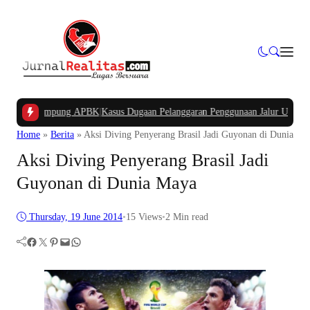
ana Kampung APBK
|
Kasus Dugaan Pelanggaran Penggunaan Jalur Utilitas Jaba
Home
»
Berita
»
Aksi Diving Penyerang Brasil Jadi Guyonan di Dunia Ma
Aksi Diving Penyerang Brasil Jadi
Guyonan di Dunia Maya
Thursday, 19 June 2014
•
15
Views
•
2 Min read
Facebook
Twitter
Pinterest
Mail
WhatsApp