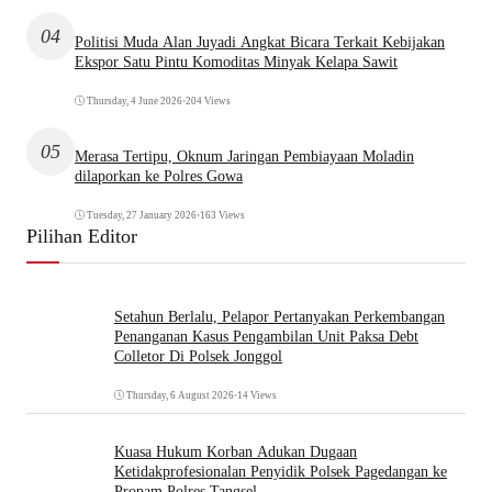
04
Politisi Muda Alan Juyadi Angkat Bicara Terkait Kebijakan
Ekspor Satu Pintu Komoditas Minyak Kelapa Sawit
Thursday, 4 June 2026
•
204 Views
05
Merasa Tertipu, Oknum Jaringan Pembiayaan Moladin
dilaporkan ke Polres Gowa
Tuesday, 27 January 2026
•
163 Views
Pilihan Editor
Setahun Berlalu, Pelapor Pertanyakan Perkembangan
Penanganan Kasus Pengambilan Unit Paksa Debt
Colletor Di Polsek Jonggol
Thursday, 6 August 2026
•
14 Views
Kuasa Hukum Korban Adukan Dugaan
Ketidakprofesionalan Penyidik Polsek Pagedangan ke
Propam Polres Tangsel