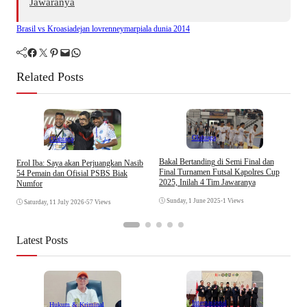
Jawaranya
Brasil vs Kroasia
dejan lovren
neymar
piala dunia 2014
Facebook
Twitter
Pinterest
Mail
WhatsApp
Related Posts
Olahraga
Olahraga
Bakal Bertanding di Semi Final dan
M
Erol Iba: Saya akan Perjuangkan Nasib
Final Turnamen Futsal Kapolres Cup
U
54 Pemain dan Ofisial PSBS Biak
2025, Inilah 4 Tim Jawaranya
Numfor
Sunday, 1 June 2025
•
1 Views
Saturday, 11 July 2026
•
57 Views
Latest Posts
Internasional
Hukum & Kriminal