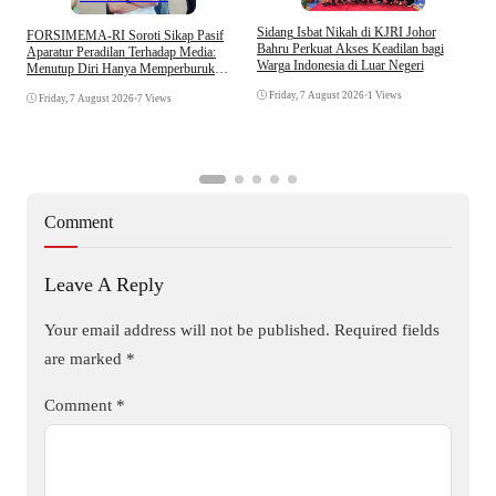
S
Sidang Isbat Nikah di KJRI Johor
​FORSIMEMA-RI Soroti Sikap Pasif
P
Bahru Perkuat Akses Keadilan bagi
Aparatur Peradilan Terhadap Media:
P
Warga Indonesia di Luar Negeri
Menutup Diri Hanya Memperburuk
D
Citra Lembaga
Friday, 7 August 2026
•
1 Views
Friday, 7 August 2026
•
7 Views
Comment
Leave A Reply
Your email address will not be published.
Required fields
are marked
*
Comment
*