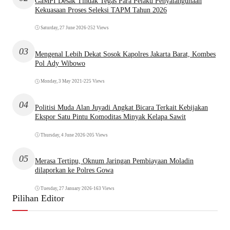
GaMPI Desak Tindak Tegas Para Pelaku Penyalahgunaan
Kekuasaan Proses Seleksi TAPM Tahun 2026
Saturday, 27 June 2026
•
252 Views
03
Mengenal Lebih Dekat Sosok Kapolres Jakarta Barat, Kombes
Pol Ady Wibowo
Monday, 3 May 2021
•
225 Views
04
Politisi Muda Alan Juyadi Angkat Bicara Terkait Kebijakan
Ekspor Satu Pintu Komoditas Minyak Kelapa Sawit
Thursday, 4 June 2026
•
205 Views
05
Merasa Tertipu, Oknum Jaringan Pembiayaan Moladin
dilaporkan ke Polres Gowa
Tuesday, 27 January 2026
•
163 Views
Pilihan Editor