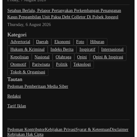
Setahun Berlalu, Pelapor Pertanyakan Perkembangan Penanganan
Kasus Pengambilan Unit Paksa Debt Colletor Di Polsek Jonggol
Thursday, 6 August 2026
Kategori
Advertorial
Daerah
Ekonomi
Foto
Hiburan
Hukum & Kriminal
Indeks Berita
Inspiratif
Internasional
Kepolisian
Nasional
Olahraga
Opini
Opini & Inspirasi
Otomotif
Pariwisata
Politik
Teknologi
Tokoh & Organisasi
Tautan
Pedoman Pemberitaan Media Siber
Redaksi
Tarif Iklan
Pedoman Kontributor
Kebijakan Privasi
Syarat & Ketentuan
Disclaimer
Kebijakan Hak Cipta