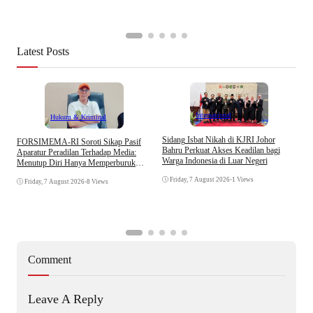
Latest Posts
Internasional
Hukum & Kriminal
S
Sidang Isbat Nikah di KJRI Johor
​FORSIMEMA-RI Soroti Sikap Pasif
P
Bahru Perkuat Akses Keadilan bagi
Aparatur Peradilan Terhadap Media:
P
Warga Indonesia di Luar Negeri
Menutup Diri Hanya Memperburuk
D
Citra Lembaga
Friday, 7 August 2026
•
1 Views
Friday, 7 August 2026
•
8 Views
Comment
Leave A Reply