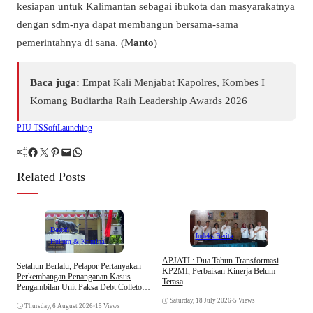
kesiapan untuk Kalimantan sebagai ibukota dan masyarakatnya
dengan sdm-nya dapat membangun bersama-sama
pemerintahnya di sana. (M
anto
)
Baca juga:
Empat Kali Menjabat Kapolres, Kombes I
Komang Budiartha Raih Leadership Awards 2026
PJU TS
SoftLaunching
Facebook
Twitter
Pinterest
Mail
WhatsApp
Related Posts
Daerah
Indeks Berita
Hukum & Kriminal
APJATI : Dua Tahun Transformasi
Setahun Berlalu, Pelapor Pertanyakan
KP2MI, Perbaikan Kinerja Belum
Perkembangan Penanganan Kasus
Terasa
Pengambilan Unit Paksa Debt Colletor
E
Di Polsek Jonggol
I
Saturday, 18 July 2026
•
5 Views
Thursday, 6 August 2026
•
15 Views
A