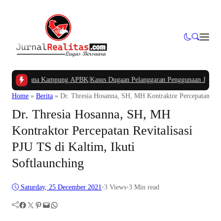
gan Dana Kampung APBK
|
Kasus Dugaan Pelanggaran Penggunaan Jalur Utilitas
Home
»
Berita
»
Dr. Thresia Hosanna, SH, MH Kontraktor Percepatan Revi
Dr. Thresia Hosanna, SH, MH
Kontraktor Percepatan Revitalisasi
PJU TS di Kaltim, Ikuti
Softlaunching
Saturday, 25 December 2021
•
3
Views
•
3 Min read
Facebook
Twitter
Pinterest
Mail
WhatsApp