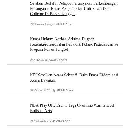
Setahun Berlalu, Pelapor Pertanyakan Perkembangan
Penanganan Kasus Pengambilan Unit Paksa Debt
Colletor Di Polsek Jonggol
Thursday, 6 August 2026
•
15 Views
Kuasa Hukum Korban Adukan Dugaan
Ketidakprofesionalan Penyidik Polsek Pagedangan ke
Propam Polres Tangsel
Friday, 31 July 2026
•
10 Views
KPI Sesalkan Acara Sahur & Buka Puasa Didominasi
Acara Lawakan
Wednesday, 17 July 2013
•
10 Views
NBA Play Off, Drama Tiga Overtime Warnai Duel
Bulls vs Nets
Wednesday, 17 July 2013
•
8 Views