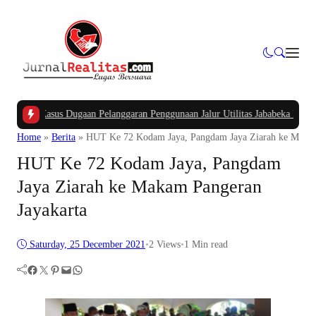
APBK
|
Kasus Dugaan Pelanggaran Penggunaan Jalur Utilitas Jababeka Resmi Naik
Home
»
Berita
»
HUT Ke 72 Kodam Jaya, Pangdam Jaya Ziarah ke Makam
HUT Ke 72 Kodam Jaya, Pangdam
Jaya Ziarah ke Makam Pangeran
Jayakarta
Saturday, 25 December 2021
•
2
Views
•
1 Min read
Facebook
Twitter
Pinterest
Mail
WhatsApp