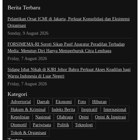
Berita Terbaru
Pelantikan Orsat ICMI di Jakarta, Perkuat Konsolidasi dan Eksistensi
Organisasi
Sunday, 9 August 2026
​FORSIMEMA-RI Soroti Sikap Pasif Aparatur Peradilan Terhadap
Media: Menutup Diri Hanya Memperburuk Citra Lembaga
Friday, 7 August 2026
Sidang Isbat Nikah di KJRI Johor Bahru Perkuat Akses Keadilan bagi
Warga Indonesia di Luar Negeri
Friday, 7 August 2026
Kategori
Advertorial
Daerah
Ekonomi
Foto
Hiburan
Hukum & Kriminal
Indeks Berita
Inspiratif
Internasional
Kepolisian
Nasional
Olahraga
Opini
Opini & Inspirasi
Otomotif
Pariwisata
Politik
Teknologi
Tokoh & Organisasi