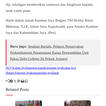
Aji, sekaligus memberikan santunan dan bingkisan kepada
anak yatim piatu.
Hadir dalam ziarah Kasdam Jaya Brigjen TNI Bobby Rinal
Makmun, S.I.P., Irdam Jaya, Kapoksahli, para Asisten Kasdam
Jaya dan Kabintaldam Jaya. (Pen)
Baca juga:
Setahun Berlalu, Pelapor Pertanyakan
Perkembangan Penanganan Kasus Pengambilan Unit
Paksa Debt Colletor Di Polsek Jonggol
HUT Kodam Jaya
Jatinegara kaum
Kapendam Jaya
Kodam Jaya
Makam Pangeran Jayakarta
pangdam jaya
Ziarah
Facebook
Twitter
Pinterest
Mail
WhatsApp
Related Posts