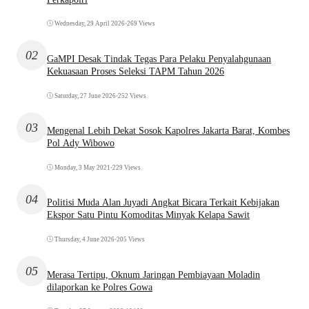
Wednesday, 29 April 2026
•
269 Views
02
GaMPI Desak Tindak Tegas Para Pelaku Penyalahgunaan
Kekuasaan Proses Seleksi TAPM Tahun 2026
Saturday, 27 June 2026
•
252 Views
03
Mengenal Lebih Dekat Sosok Kapolres Jakarta Barat, Kombes
Pol Ady Wibowo
Monday, 3 May 2021
•
229 Views
04
Politisi Muda Alan Juyadi Angkat Bicara Terkait Kebijakan
Ekspor Satu Pintu Komoditas Minyak Kelapa Sawit
Thursday, 4 June 2026
•
205 Views
05
Merasa Tertipu, Oknum Jaringan Pembiayaan Moladin
dilaporkan ke Polres Gowa