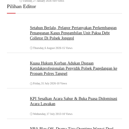
Tuesday, 27 January 2026
•
164 Views
Pilihan Editor
Setahun Berlalu, Pelapor Pertanyakan Perkembangan
Penanganan Kasus Pengambilan Unit Paksa Debt
Colletor Di Polsek Jonggol
Thursday, 6 August 2026
•
15 Views
Kuasa Hukum Korban Adukan Dugaan
Ketidakprofesionalan Penyidik Polsek Pagedangan ke
Propam Polres Tangsel
Friday, 31 July 2026
•
10 Views
KPI Sesalkan Acara Sahur & Buka Puasa Didominasi
Acara Lawakan
Wednesday, 17 July 2013
•
10 Views
NBA Play Off, Drama Tiga Overtime Warnai Duel