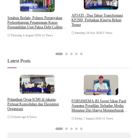
Daerah
Indeks Berita
Hukum & Kriminal
APJATI : Dua Tahun Transformasi
Setahun Berlalu, Pelapor Pertanyakan
KP2MI, Perbaikan Kinerja Belum
Perkembangan Penanganan Kasus
Terasa
Pengambilan Unit Paksa Debt Colletor
E
Di Polsek Jonggol
I
Saturday, 18 July 2026
•
5 Views
Thursday, 6 August 2026
•
15 Views
A
Latest Posts
Tokoh & Organisasi
Hukum & Kriminal
Pelantikan Orsat ICMI di Jakarta,
S
​FORSIMEMA-RI Soroti Sikap Pasif
Perkuat Konsolidasi dan Eksistensi
B
Aparatur Peradilan Terhadap Media:
Organisasi
W
Menutup Diri Hanya Memperburuk
Citra Lembaga
23 hours ago
•
8 Views
Friday, 7 August 2026
•
11 Views