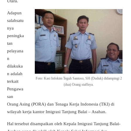
Utara.
Adapun
salahsatu
nya
peningka
tan
pelayana
n
dilakuka
n adalah
Foto: Kasi Infokim Teguh Santoso, SH (Duduk) didampingi 2
terkait
(dua) Orang staffnya.
Pengawa
san
Orang Asing (PORA) dan Tenaga Kerja Indonesia (TKI) di
wilayah kerja kantor Imigrasi Tanjung Balai – Asahan.
Hal tersebut disampaikan oleh Kepala Imigrasi Tanjung Balai-