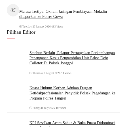
05
Merasa Tertipu, Oknum Jaringan Pembiayaan Moladin
dilaporkan ke Polres Gowa
Tuesday, 27 January 2026
•
163 Views
Pilihan Editor
Setahun Berlalu, Pelapor Pertanyakan Perkembangan
Penanganan Kasus Pengambilan Unit Paksa Debt
Colletor Di Polsek Jonggol
Thursday, 6 August 2026
•
14 Views
Kuasa Hukum Korban Adukan Dugaan
Ketidakprofesionalan Penyidik Polsek Pagedangan ke
Propam Polres Tangsel
Friday, 31 July 2026
•
10 Views
KPI Sesalkan Acara Sahur & Buka Puasa Didominasi