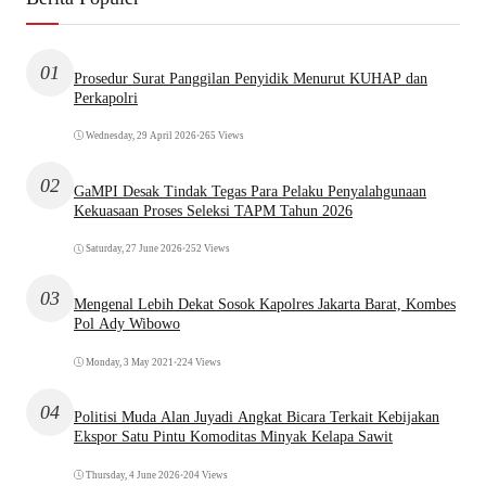
01
Prosedur Surat Panggilan Penyidik Menurut KUHAP dan
Perkapolri
Wednesday, 29 April 2026
•
265 Views
02
GaMPI Desak Tindak Tegas Para Pelaku Penyalahgunaan
Kekuasaan Proses Seleksi TAPM Tahun 2026
Saturday, 27 June 2026
•
252 Views
03
Mengenal Lebih Dekat Sosok Kapolres Jakarta Barat, Kombes
Pol Ady Wibowo
Monday, 3 May 2021
•
224 Views
04
Politisi Muda Alan Juyadi Angkat Bicara Terkait Kebijakan
Ekspor Satu Pintu Komoditas Minyak Kelapa Sawit
Thursday, 4 June 2026
•
204 Views