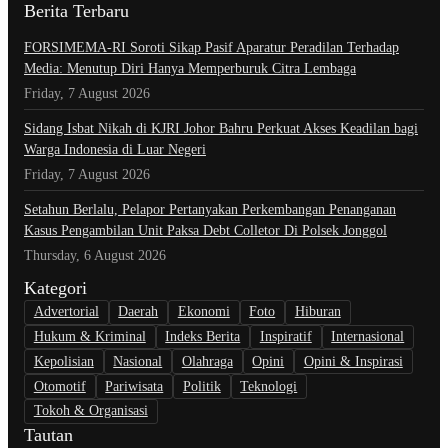
Berita Terbaru
​FORSIMEMA-RI Soroti Sikap Pasif Aparatur Peradilan Terhadap
Media: Menutup Diri Hanya Memperburuk Citra Lembaga
Friday, 7 August 2026
Sidang Isbat Nikah di KJRI Johor Bahru Perkuat Akses Keadilan bagi
Warga Indonesia di Luar Negeri
Friday, 7 August 2026
Setahun Berlalu, Pelapor Pertanyakan Perkembangan Penanganan
Kasus Pengambilan Unit Paksa Debt Colletor Di Polsek Jonggol
Thursday, 6 August 2026
Kategori
Advertorial
Daerah
Ekonomi
Foto
Hiburan
Hukum & Kriminal
Indeks Berita
Inspiratif
Internasional
Kepolisian
Nasional
Olahraga
Opini
Opini & Inspirasi
Otomotif
Pariwisata
Politik
Teknologi
Tokoh & Organisasi
Tautan