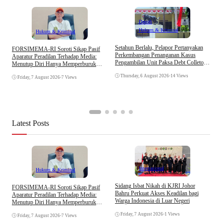
Daerah
Hukum & Kriminal
Hukum & Kriminal
D
Setahun Berlalu, Pelapor Pertanyakan
​FORSIMEMA-RI Soroti Sikap Pasif
B
Perkembangan Penanganan Kasus
Aparatur Peradilan Terhadap Media:
K
Pengambilan Unit Paksa Debt Colletor
Menutup Diri Hanya Memperburuk
Di Polsek Jonggol
Citra Lembaga
Thursday, 6 August 2026
•
14 Views
Friday, 7 August 2026
•
7 Views
Latest Posts
Internasional
Hukum & Kriminal
S
Sidang Isbat Nikah di KJRI Johor
​FORSIMEMA-RI Soroti Sikap Pasif
P
Bahru Perkuat Akses Keadilan bagi
Aparatur Peradilan Terhadap Media:
P
Warga Indonesia di Luar Negeri
Menutup Diri Hanya Memperburuk
D
Citra Lembaga
Friday, 7 August 2026
•
1 Views
Friday, 7 August 2026
•
7 Views