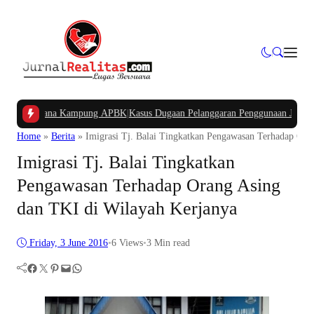
an Dana Kampung APBK
|
Kasus Dugaan Pelanggaran Penggunaan Jalur Utilitas 
Home
»
Berita
»
Imigrasi Tj. Balai Tingkatkan Pengawasan Terhadap Ora
Imigrasi Tj. Balai Tingkatkan
Pengawasan Terhadap Orang Asing
dan TKI di Wilayah Kerjanya
Friday, 3 June 2016
•
6
Views
•
3 Min read
Facebook
Twitter
Pinterest
Mail
WhatsApp