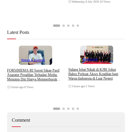
Wednesday, 8 July 2026
•
10 Views
Latest Posts
Internasional
Hukum & Kriminal
S
Sidang Isbat Nikah di KJRI Johor
​FORSIMEMA-RI Soroti Sikap Pasif
P
Bahru Perkuat Akses Keadilan bagi
Aparatur Peradilan Terhadap Media:
P
Warga Indonesia di Luar Negeri
Menutup Diri Hanya Memperburuk
D
Citra Lembaga
3 hours ago
•
1 Views
3 hours ago
•
6 Views
Comment