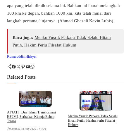
apa yang telah diraih selama ini. Bahkan ini ibarat melangkah
100 km ke depan, bahkan 1000 km, kita telah mulai dari
langkah pertama,” ujarnya. (Ahmad Ghazali Kevin Lubis)
Baca juga:
Menko Yusril: Perkara Tidak Selalu Hitam
Putih, Hakim Perlu Filsafat Hukum
Komaruddin Hidayat
Facebook
Twitter
Pinterest
Mail
WhatsApp
Related Posts
Hukum & Kriminal
Indeks Berita
Indeks Berita
APJATI : Dua Tahun Transformasi
D
Menko Yusril: Perkara Tidak Selalu
KP2MI, Perbaikan Kinerja Belum
k
Hitam Putih, Hakim Perlu Filsafat
Terasa
A
Hukum
I
Saturday, 18 July 2026
•
5 Views