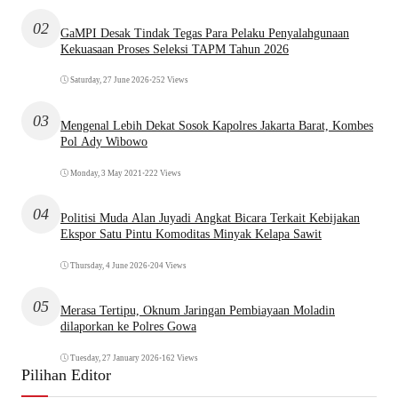
02
GaMPI Desak Tindak Tegas Para Pelaku Penyalahgunaan
Kekuasaan Proses Seleksi TAPM Tahun 2026
Saturday, 27 June 2026
•
252 Views
03
Mengenal Lebih Dekat Sosok Kapolres Jakarta Barat, Kombes
Pol Ady Wibowo
Monday, 3 May 2021
•
222 Views
04
Politisi Muda Alan Juyadi Angkat Bicara Terkait Kebijakan
Ekspor Satu Pintu Komoditas Minyak Kelapa Sawit
Thursday, 4 June 2026
•
204 Views
05
Merasa Tertipu, Oknum Jaringan Pembiayaan Moladin
dilaporkan ke Polres Gowa
Tuesday, 27 January 2026
•
162 Views
Pilihan Editor