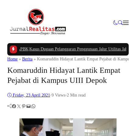
pung APBK
|
Kasus Dugaan Pelanggaran Penggunaan Jalur Utilitas Jababeka Resm
Home
»
Berita
»
Komaruddin Hidayat Lantik Empat Pejabat di Kampus U
Komaruddin Hidayat Lantik Empat
Pejabat di Kampus UIII Depok
Friday, 23 April 2021
•
9
Views
•
2 Min read
Facebook
Twitter
Pinterest
Mail
WhatsApp