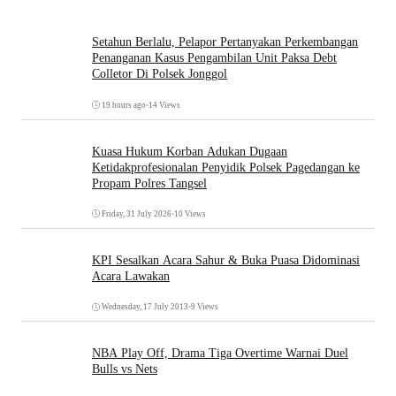
Setahun Berlalu, Pelapor Pertanyakan Perkembangan
Penanganan Kasus Pengambilan Unit Paksa Debt
Colletor Di Polsek Jonggol
19 hours ago
•
14 Views
Kuasa Hukum Korban Adukan Dugaan
Ketidakprofesionalan Penyidik Polsek Pagedangan ke
Propam Polres Tangsel
Friday, 31 July 2026
•
10 Views
KPI Sesalkan Acara Sahur & Buka Puasa Didominasi
Acara Lawakan
Wednesday, 17 July 2013
•
9 Views
NBA Play Off, Drama Tiga Overtime Warnai Duel
Bulls vs Nets