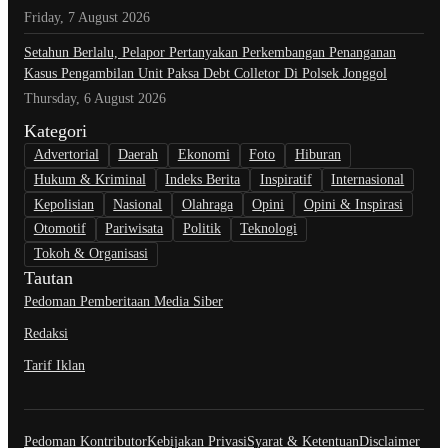
Friday, 7 August 2026
Setahun Berlalu, Pelapor Pertanyakan Perkembangan Penanganan
Kasus Pengambilan Unit Paksa Debt Colletor Di Polsek Jonggol
Thursday, 6 August 2026
Kategori
Advertorial
Daerah
Ekonomi
Foto
Hiburan
Hukum & Kriminal
Indeks Berita
Inspiratif
Internasional
Kepolisian
Nasional
Olahraga
Opini
Opini & Inspirasi
Otomotif
Pariwisata
Politik
Teknologi
Tokoh & Organisasi
Tautan
Pedoman Pemberitaan Media Siber
Redaksi
Tarif Iklan
Pedoman Kontributor
Kebijakan Privasi
Syarat & Ketentuan
Disclaimer