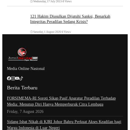
Wednesday, 17 July 2013
•
8 Views
121 Hakim Diusulkan Dijatuhi Sanksi, Benarkah
Integritas Peradilan Sedang Krisis?
Saturday, 1 August 2026
•
6 Views
Media Online Nasional
Berita Terbaru
​FORSIMEMA-RI Soroti Sikap Pasif Aparatur Peradilan Terhadap
Media: Menutup Diri Hanya Memperburuk Citra Lembaga
Friday, 7 August 2026
Sidang Isbat Nikah di KJRI Johor Bahru Perkuat Akses Keadilan bagi
Warga Indonesia di Luar Negeri